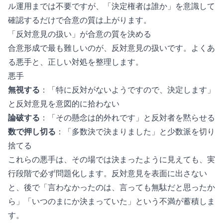
ル運用までは不要ですが、「決定権者は誰か」を意識して
確認するだけで合意の質は上がります。
「反対意見の扱い」が合意の質を決める
合意形成で最も難しいのが、反対意見の扱いです。よくあ
る悪手と、正しい対処を整理します。
悪手
無視する
：「特に反対がないようですので、決定します」
と反対意見を意図的に拾わない
論破する
：「その懸念は的外れです」と反対者を黙らせる
数で押し切る
：「多数決で決まりました」と少数派を切り
捨てる
これらの悪手は、その場では決まったように見えても、実
行段階で必ず問題化します。反対意見を表面に出さない
と、後で「言わなかったのは、言っても無駄だと思ったか
ら」「いつのまにか決まっていた」という不満が蓄積しま
す。