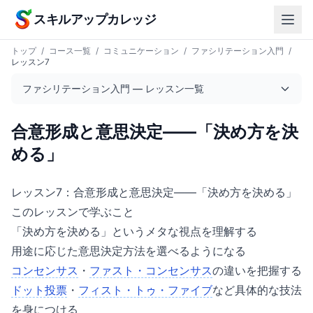
本文へスキップ
スキルアップカレッジ
トップ
/
コース一覧
/
コミュニケーション
/
ファシリテーション入門
/
レッスン7
ファシリテーション入門 — レッスン一覧
合意形成と意思決定——「決め方を決
める」
レッスン7：合意形成と意思決定——「決め方を決める」
このレッスンで学ぶこと
「決め方を決める」というメタな視点を理解する
用途に応じた意思決定方法を選べるようになる
コンセンサス
・
ファスト・コンセンサス
の違いを把握する
ドット投票
・
フィスト・トゥ・ファイブ
など具体的な技法
を身につける