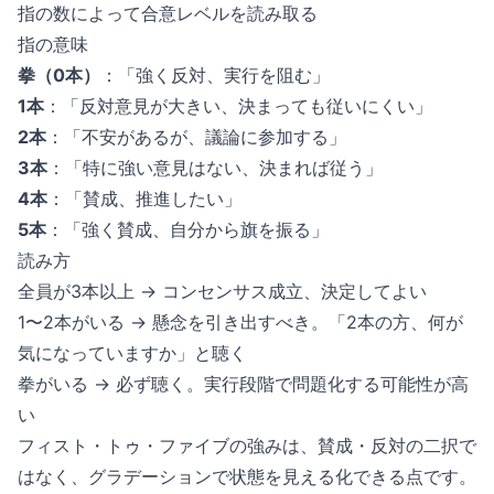
指の数によって合意レベルを読み取る
指の意味
拳（0本）
：「強く反対、実行を阻む」
1本
：「反対意見が大きい、決まっても従いにくい」
2本
：「不安があるが、議論に参加する」
3本
：「特に強い意見はない、決まれば従う」
4本
：「賛成、推進したい」
5本
：「強く賛成、自分から旗を振る」
読み方
全員が3本以上 → コンセンサス成立、決定してよい
1〜2本がいる → 懸念を引き出すべき。「2本の方、何が
気になっていますか」と聴く
拳がいる → 必ず聴く。実行段階で問題化する可能性が高
い
フィスト・トゥ・ファイブの強みは、賛成・反対の二択で
はなく、グラデーションで状態を見える化できる点です。