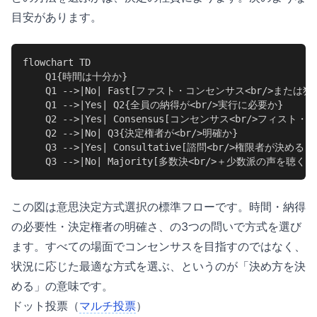
目安があります。
flowchart TD

    Q1{時間は十分か}

    Q1 -->|No| Fast[ファスト・コンセンサス<br/>または独裁
    Q1 -->|Yes| Q2{全員の納得が<br/>実行に必要か}

    Q2 -->|Yes| Consensus[コンセンサス<br/>フィス
    Q2 -->|No| Q3{決定権者が<br/>明確か}

    Q3 -->|Yes| Consultative[諮問<br/>権限者が決める]

    Q3 -->|No| Majority[多数決<br/>＋少数派の声を聴く]
この図は意思決定方式選択の標準フローです。時間・納得
の必要性・決定権者の明確さ、の3つの問いで方式を選び
ます。すべての場面でコンセンサスを目指すのではなく、
状況に応じた最適な方式を選ぶ、というのが「決め方を決
める」の意味です。
ドット投票（
マルチ投票
）