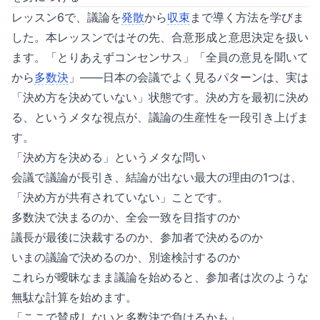
レッスン6で、議論を
発散
から
収束
まで導く方法を学びま
した。本レッスンではその先、合意形成と意思決定を扱い
ます。「とりあえずコンセンサス」「全員の意見を聞いて
から
多数決
」——日本の会議でよく見るパターンは、実は
「決め方を決めていない」状態です。決め方を最初に決め
る、というメタな視点が、議論の生産性を一段引き上げま
す。
「決め方を決める」というメタな問い
会議で議論が長引き、結論が出ない最大の理由の1つは、
「決め方が共有されていない」ことです。
多数決で決まるのか、全会一致を目指すのか
議長が最後に決裁するのか、参加者で決めるのか
いまの議論で決めるのか、別途検討するのか
これらが曖昧なまま議論を始めると、参加者は次のような
無駄な計算を始めます。
「ここで賛成しないと多数決で負けるかも」