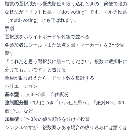
複数の選択肢から優先順位を絞り込むときの、簡便で強力
な技法が「ドット投票」（dot voting）です。マルチ投票
（multi-voting）とも呼ばれます。
手順
選択肢をホワイトボードや付箋で並べる
各参加者にシール（または点を書くマーカー）を3〜5個
渡す
「これだと思う選択肢に貼ってください。複数の選択肢に
分けてもよいです」と告げる
全員が貼り終えたら、ドット数を集計する
バリエーション
基本型
：1人3〜5個、自由配分
強制配分型
：1人につき「いいねと思う」「絶対NG」を1
個ずつ、など
加重型
：1〜3位の優先順位を分けて投票
シンプルですが、複数案がある場合の絞り込みには驚くほ