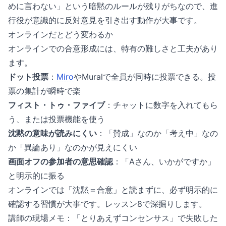
めに言わない」という暗黙のルールが残りがちなので、進
行役が意識的に反対意見を引き出す動作が大事です。
オンラインだとどう変わるか
オンラインでの合意形成には、特有の難しさと工夫があり
ます。
ドット投票
：
Miro
やMuralで全員が同時に投票できる。投
票の集計が瞬時で楽
フィスト・トゥ・ファイブ
：チャットに数字を入れてもら
う、または投票機能を使う
沈黙の意味が読みにくい
：「賛成」なのか「考え中」なの
か「異論あり」なのかが見えにくい
画面オフの参加者の意思確認
：「Aさん、いかがですか」
と明示的に振る
オンラインでは「沈黙＝合意」と読まずに、必ず明示的に
確認する習慣が大事です。レッスン8で深掘りします。
講師の現場メモ：「とりあえずコンセンサス」で失敗した