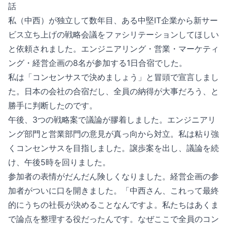
話
私（中西）が独立して数年目、ある中堅IT企業から新サー
ビス立ち上げの戦略会議をファシリテーションしてほしい
と依頼されました。エンジニアリング・営業・マーケティ
ング・経営企画の8名が参加する1日合宿でした。
私は「コンセンサスで決めましょう」と冒頭で宣言しまし
た。日本の会社の合宿だし、全員の納得が大事だろう、と
勝手に判断したのです。
午後、3つの戦略案で議論が膠着しました。エンジニアリ
ング部門と営業部門の意見が真っ向から対立。私は粘り強
くコンセンサスを目指しました。譲歩案を出し、議論を続
け、午後5時を回りました。
参加者の表情がだんだん険しくなりました。経営企画の参
加者がついに口を開きました。「中西さん、これって最終
的にうちの社長が決めることなんですよ。私たちはあくま
で論点を整理する役だったんです。なぜここで全員のコン