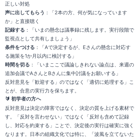
正しい対処
声に出してもらう
：「2本の方、何が気になっています
か」と直接聴く
記録する
：「いまの懸念は議事録に残します。実行段階で
監視点として共有しましょう」
条件をつける
：「Aで決定するが、Eさんの懸念に対応す
る施策を1か月以内に検討する」
時間を切る
：「いまここで議論しきれない論点は、来週の
追加会議でAさんとBさんに集中討議をお願いする」
反対意見を「歓迎する」のではなく「適切に処理する」こ
とが、合意の実行力を保ちます。
🔰 初学者の方へ
反対意見は決定の障害ではなく、決定の質を上げる素材で
す。「反対を言わせない」ではなく「反対も含めて記録
し、対応を約束する」ことで、決定後の実行は確実に強く
なります。日本の組織文化では特に、「波風を立てないた