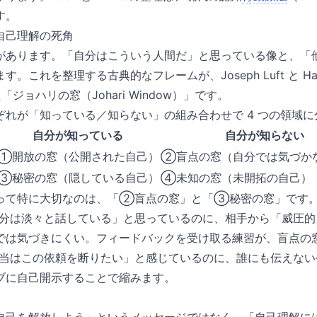
す。
自己理解の死角
があります。「自分はこういう人間だ」と思っている像と、「
これを整理する古典的なフレームが、Joseph Luft と Harring
た「ジョハリの窓（Johari Window）」です。
ぞれが「知っている／知らない」の組み合わせで 4 つの領域に
自分が知っている
自分が知らない
①開放の窓（公開された自己）
②盲点の窓（自分では気づか
③秘密の窓（隠している自己）
④未知の窓（未開拓の自己）
って特に大切なのは、「②盲点の窓」と「③秘密の窓」です
分は淡々と話している」と思っているのに、相手から「威圧的
では気づきにくい。フィードバックを受け取る練習が、盲点の
当はこの依頼を断りたい」と感じているのに、誰にも伝えない
ブに自己開示することで縮みます。