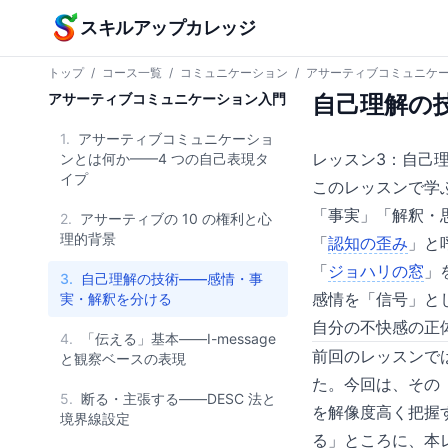
本文へスキップ
スキルアップカレッジ
トップ
/
コース一覧
/
コミュニケーション
/
アサーティブコミュニケ
アサーティブコミュニケーション入門
自己理解の
1.
アサーティブコミュニケーショ
レッスン3：自己
ンとは何か——4 つの自己表現タ
イプ
このレッスンで学
「事実」「解釈・
2.
アサーティブの 10 の権利と心
理的背景
「
認知の歪み
」と
「
ジョハリの窓
」
3.
自己理解の技術——感情・事
感情を「信号」と
実・解釈を分ける
自分の不快感の正
4.
「伝える」基本——I-message
前回のレッスンでは
と観察ベースの表現
た。今回は、その
5.
断る・主張する——DESC 法と
を解像度高く把握
境界線設定
る」ところに、本