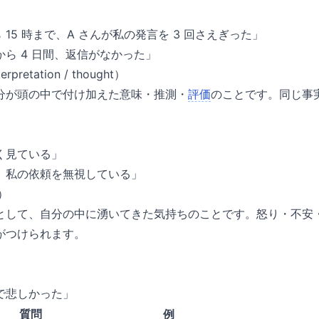
ら 15 時まで、A さんが私の発言を 3 回さえぎった」
ら 4 日間、返信がなかった」
retation / thought）
分が頭の中で付け加えた意味・推測・
評価
のことです。同じ事
く見ている」
、私の依頼を無視している」
）
として、自分の中に湧いてきた気持ちのことです。怒り・不安
がつけられます。
で悲しかった」
質問
例