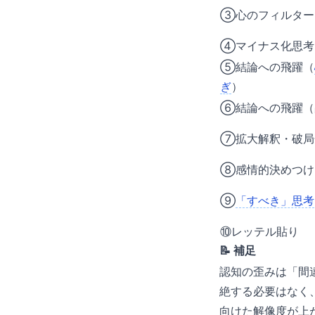
③心のフィルター
④マイナス化思考
⑤結論への飛躍（
ぎ
）
⑥結論への飛躍（
⑦拡大解釈・破局
⑧感情的決めつけ
⑨
「すべき」思考
⑩レッテル貼り
📝 補足
認知の歪みは「間
絶する必要はなく
向けた解像度が上がり