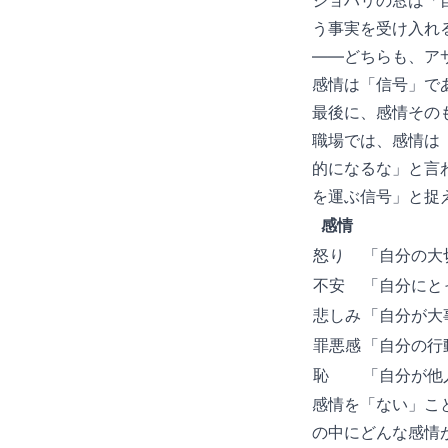
ジョハリの窓は「
う事実を受け入れ
——どちらも、ア
感情は「信号」で
最後に、感情その
職場では、感情は
的になるな」と言
を運ぶ信号」と捉
感情
怒り
「自分の大
不安
「自分にと
悲しみ
「自分が大
罪悪感
「自分の行
恥
「自分が他
感情を「ない」こ
の中にどんな感情