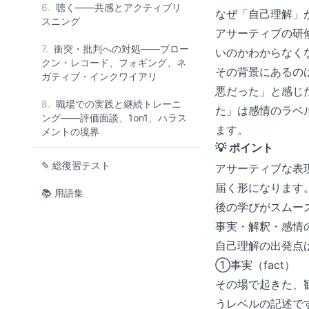
6.
聴く——共感とアクティブリ
なぜ「自己理解」
スニング
アサーティブの研
7.
衝突・批判への対処——ブロー
いのかわからなく
クン・レコード、フォギング、ネ
その背景にあるの
ガティブ・インクワイアリ
悪だった」と感じ
8.
職場での実践と継続トレーニ
た」は感情のラベ
ング——評価面談、1on1、ハラス
ます。
メントの境界
💡 ポイント
✎ 総復習テスト
アサーティブな表
届く形になります
📚 用語集
後の学びがスムー
事実・解釈・感情の
自己理解の出発点は
①事実（fact）
その場で起きた、
うレベルの記述で