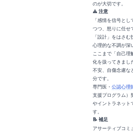
のが大切です。
⚠️ 注意
「感情を信号とし
つつ、怒りに任せ
「設計」をはさむ
心理的な不調が深
ここまで「自己理
化を扱ってきまし
不安、自傷念慮な
分です。
専門医・
公認心理
支援プログラム）
やイントラネット
す。
📝 補足
アサーティブコミ