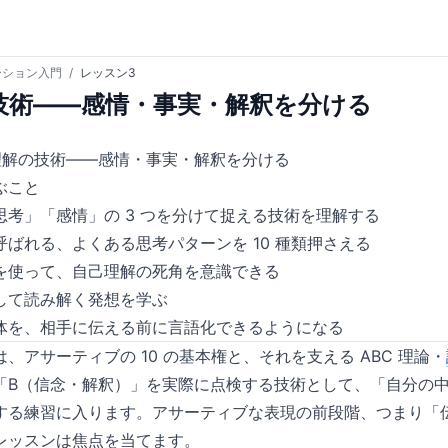
ーション入門
/
レッスン3
技術——感情・事実・解釈を分ける
理解の技術——感情・事実・解釈を分ける
ぶこと
思考」「感情」の 3 つを分けて捉える技術を理解する
呼ばれる、よくある思考パターンを 10 種類押さえる
を使って、自己理解の死角を意識できる
して読み解く発想を学ぶ
体を、相手に伝える前に言語化できるようになる
、アサーティブの 10 の基本権と、それを支える ABC 理論・
「B（信念・解釈）」を実際に点検する技術として、「自分の
する練習に入ります。アサーティブな表現の前段階、つまり「
レッスンは焦点を当てます。