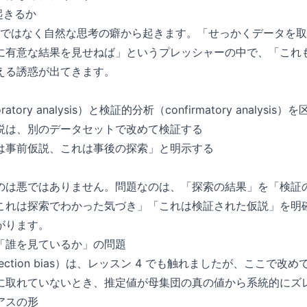
が起きるか
、悪意ではなく自然な思考の癖から起きます。「せっかくデータを
に有意な結果を見せねば」というプレッシャーの中で、「これ
える誘惑が出てきます。
tory analysis）と検証的分析（confirmatory analysis）
説は、別のデータセットで改めて検証する
は事前仮説、これは事後の探索」と明示する
のは悪ではありません。問題なのは、「探索の結果」を「検証
これは探索でわかった気づき」「これは検証された仮説」を明
がります。
「誰を見ているか」の問題
ection bias）は、レッスン 4 でも触れましたが、ここで改
に取れていないとき、推定値が母集団の真の値から系統的にズ
アスの形