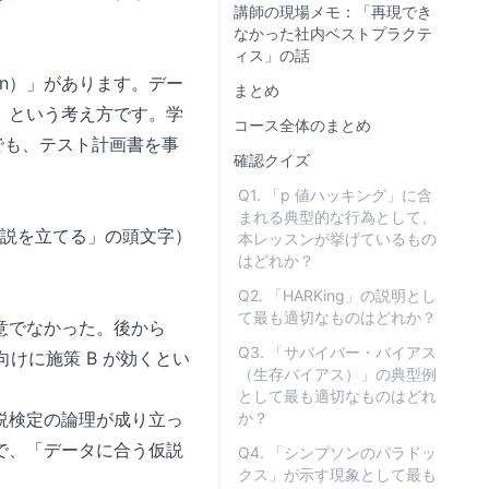
講師の現場メモ：「再現でき
なかった社内ベストプラクテ
ィス」の話
lan）」があります。デー
まとめ
、という考え方です。学
コース全体のまとめ
ストでも、テスト計画書を事
確認クイズ
Q1. 「p 値ハッキング」に含
まれる典型的な行為として、
知ってから仮説を立てる」の頭文字）
本レッスンが挙げているもの
はどれか？
Q2. 「HARKing」の説明とし
て最も適切なものはどれか？
意でなかった。後から
Q3. 「サバイバー・バイアス
けに施策 B が効くとい
（生存バイアス）」の典型例
として最も適切なものはどれ
説検定の論理が成り立っ
か？
で、「データに合う仮説
Q4. 「シンプソンのパラドッ
クス」が示す現象として最も