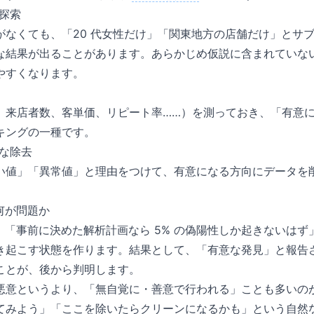
探索
がなくても、「20 代女性だけ」「関東地方の店舗だけ」とサ
な結果が出ることがあります。あらかじめ仮説に含まれていな
やすくなります。
、来店者数、客単価、リピート率……）を測っておき、「有意
キングの一種です。
な除去
い値」「異常値」と理由をつけて、有意になる方向にデータを
。
何が問題か
、「事前に決めた解析計画なら 5% の偽陽性しか起きないはず」
き起こす状態を作ります。結果として、「有意な発見」と報告
ことが、後から判明します。
悪意というより、「無自覚に・善意で行われる」ことも多いの
てみよう」「ここを除いたらクリーンになるかも」という自然