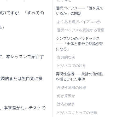
選択バイアス——「誰を見て
強力ですが、「すべての
いるか」の問題
よくある選択バイアスの形
る）
選択バイアスを意識する習慣
シンプソンのパラドックス
——「全体と部分で結論が逆
になる」
す。本レッスンで紹介す
古典的な例
ビジネスでの注意
再現性危機——統計の信頼性
を意図的または無自覚に操
を揺るがした事件
再現性危機の経緯
何が原因か
対応の動き
ると、本来差がないテストで
ビジネスにとっての意味