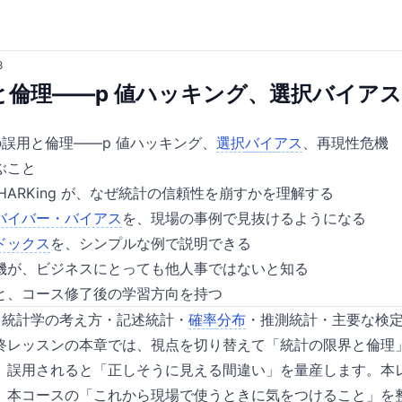
8
と倫理——p 値ハッキング、選択バイア
誤用と倫理——p 値ハッキング、
選択
バイアス
、再現性危機
ぶこと
 HARKing が、なぜ統計の信頼性を崩すかを理解する
バイバー・バイアス
を、現場の事例で見抜けるようになる
ドックス
を、シンプルな例で説明できる
機が、ビジネスにとっても他人事ではないと知る
と、コース修了後の学習方向を持つ
で、統計学の考え方・記述統計・
確率
分布
・推測統計・主要な検
終レッスンの本章では、視点を切り替えて「統計の限界と倫理
、誤用されると「正しそうに見える間違い」を量産します。本
、本コースの「これから現場で使うときに気をつけること」を