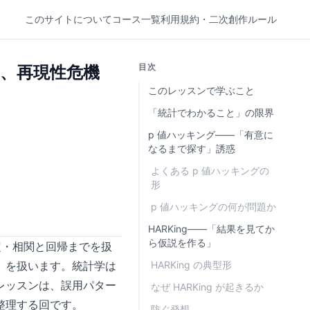
このサイトについて
コース一覧
利用規約・二次創作ルール
目次
ス、再現性危機
このレッスンで学ぶこと
「統計でわかること」の限界
p 値ハッキング——「有意に
なるまで探す」誘惑
よくある p 値ハッキングの
形
p 値ハッキングの何が問題か
HARKing——「結果を見てか
ら仮説を作る」
定・相関と回帰までを扱
」を扱います。統計学は
HARKing の典型形
レッスンは、誤用パター
なぜ HARKing が起きるか
整理する回です。
防ぐ発想