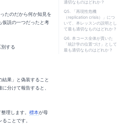
適切なものはどれか？
Q5. 「再現性危機
取ったのだから何か知見を
（replication crisis）」につ
も仮説の一つだったと考
いて、本レッスンの説明とし
て最も適切なものはどれか？
Q6. 本コース全体が貫いた
「統計学の位置づけ」として
を区別する
最も適切なものはどれか？
の結果」と偽装すること
確に分けて報告すると、
めて整理します。
標本
が母
レることです。