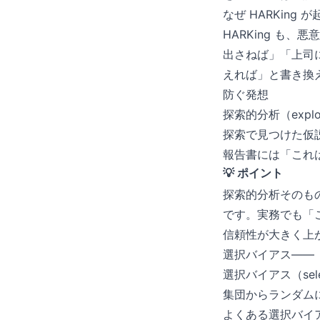
なぜ HARKing 
HARKing も
出さねば」「上司
えれば」と書き換
防ぐ発想
探索的分析（explora
探索で見つけた仮
報告書には「これ
💡 ポイント
探索的分析そのも
です。実務でも「
信頼性が大きく上
選択バイアス——
選択バイアス（sel
集団からランダム
よくある選択バイ