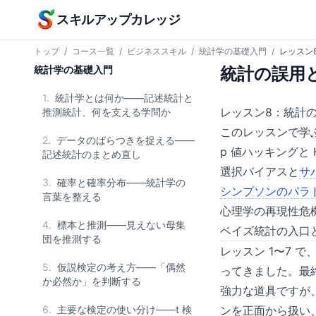
本文へスキップ
スキルアップカレッジ
トップ
/
コース一覧
/
ビジネススキル
/
統計学の基礎入門
/
レッスン
統計学の基礎入門
統計の誤用
1.
統計学とは何か——記述統計と
レッスン8：統計の
推測統計、何を支える学問か
このレッスンで学
2.
データのばらつきを捉える——
p 値ハッキングと
記述統計のまとめ直し
選択バイアスと
サ
3.
確率と確率分布——統計学の
シンプソンのパラ
言葉を整える
心理学の再現性危
4.
標本と推測——見えない母集
ベイズ統計の入口
団を推測する
レッスン 1〜7 
5.
仮説検定の考え方——「偶然
ってきました。最
か必然か」を判断する
強力な道具ですが
6.
主要な検定の使い分け——t 検
ンを正面から扱い