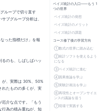
ベイズ統計の入口——もう 1
つの世界
ブグループで切り直す
ベイズ統計の発想
いサブグループ分析は、
ベイズ統計のメリット
ベイズ統計の課題
になった指標だけ」を報
コース修了後の学習方向
①数式の世界に踏み込む
②統計ソフトを使えるよう
削るのも、しばしばハッ
になる
③ベイズ統計に進む
④因果推論を学ぶ
が、実際は 30%、50%
⑤実験計画法を学ぶ
されたものの多くが、実
⑥再現性とオープンサイエ
ンスの議論を追う
が厄介な点です。「もう
⑦現場で実践する
な行為の積み重ねが、知