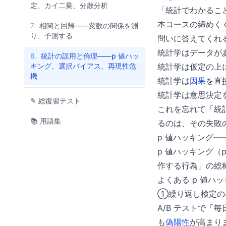
定、カイ二乗、分散分析
「統計でわかるこ
本コースの締めく
7.
相関と回帰——変数の関係を測
り、予測する
問いに答えてくれ
統計学はデータが
8.
統計の誤用と倫理——p 値ハッ
キング、選択バイアス、再現性危
統計学は仮定の上
機
統計学は
因果
を直
統計学は意思決定
✎ 総復習テスト
これを忘れて「統
📚 用語集
るのは、その失敗
p 値ハッキング
p 値ハッキング（
作する行為」の総
よくある p 値ハ
①繰り返し検定の
A/B テストで「
も
偽陽性
が高まり