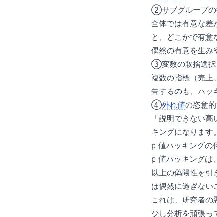
②サブグループの
全体では有意な差
と、どこかで有意
偶然の有意を生み
③変数の取捨選択
複数の指標（売上
告するのも、ハッ
④
外れ値
の恣意的
「説明できない高
キングになります
p 値ハッキングの
p 値ハッキングは
以上の偽陽性を引
は偶然に過ぎない
これは、研究者の
少し分析を頑張っ