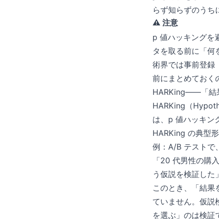
らず知らずのうち
⚠️ 注意
p 値ハッキングを避
タを取る前に「何
術界では事前登録（p
前にまとめておく
HARKing——
HARKing（Hypo
は、p 値ハッキ
HARKing の典型形
例：A/B テス
「20 代男性の購
う仮説を検証した
このとき、「結果
ていません。仮説
を選ぶ」のは検証