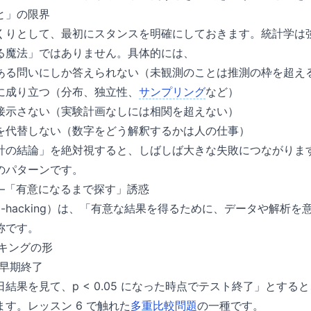
と」の限界
くりとして、最初にスタンスを明確にしておきます。統計学は
る魔法」ではありません。具体的には、
ある問いにしか答えられない（未観測のことは推測の枠を超え
に成り立つ（分布、独立性、
サンプリング
など）
接示さない（実験計画なしには相関を超えない）
を代替しない（数字をどう解釈するかは人の仕事）
計の結論」を絶対視すると、しばしば大きな失敗につながりま
のパターンです。
——「有意になるまで探す」誘惑
p-hacking）は、「有意な結果を得るために、データや解析
称です。
ッキングの形
早期終了
毎日結果を見て、p < 0.05 になった時点でテスト終了」とす
ます。レッスン 6 で触れた
多重比較問題
の一種です。