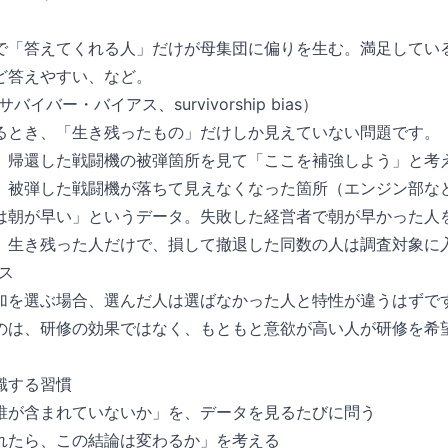
で「答えてくれる人」だけが母集団に偏りを生む。満足してい
ど答えやすい、など。
バー・バイアス、survivorship bias）
るとき、「生き残ったもの」だけしか見えていない問題です。
、帰還した戦闘機の被弾箇所を見て「ここを補強しよう」と考
、被弾した戦闘機が落ちて見えなくなった箇所（エンジン部な
は朝が早い」というデータ。失敗した経営者で朝が早かった人
、生き残った人だけで、損して撤退した同数の人は調査対象に
ス
加を選ぶ場合、選んだ人は選ばなかった人と特性が違うはずで
のは、研修の効果ではなく、もともと意欲が高い人が研修を希
識する習慣
誰が含まれていないか」を、データを見るたびに問う
れたら、この結論は変わるか」を考える