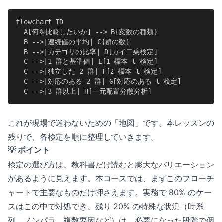
flowchart TD

  A[何を比較したいか] --> B{変数の種類}

  B -->|連続値の平均| C{群の数}

  B -->|カテゴリの比率| D[カイ二乗検定]

  C -->|1 群と基準値| E[1 標本 t 検定]

  C -->|独立した 2 群| F[2 標本 t 検定]

  C -->|対応のある 2 群| G[対応のある t 検定]

  C -->|3 群以上| H[一元配置分散分析]
これが現場で迷わないための「地図」です。本レッスンの
残りで、各検定を順に整理していきます。
💡 ポイント
検定の選び方は、教科書だけ読むと膨大なバリエーション
があるように見えます。本コースでは、まずこのフローチ
ャートで主要なものだけ押さえます。実務で 80% のケー
スはこの中で対処でき、残り 20% の特殊な状況（時系
列、ノンパラ、複数要因など）は、必要になった段階で個