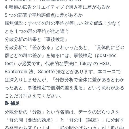
4 種類の広告クリエイティブで購入率に差があるか
5 つの部署で平均評価点に差があるか
帰無仮説：すべての群の平均が等しい 対立仮説：少なく
とも 1 つの群の平均が他と違う
分散分析の結果と「事後検定」
分散分析で「差がある」とわかったあと、「具体的にどの
群とどの群の差か」を知るには、事後検定（post-hoc
test）が必要です。代表的な手法に Tukey の HSD、
Bonferroni 法、Scheffé 法などがあります。本コースで
は深入りしませんが、「分散分析で全体に差があるとわか
ったあと、事後検定で個別の差を見る」という流れがある
ことだけ押さえてください。
📝 補足
分散分析の「分散」という名前は、データのばらつきを
「群の間（要因の効果）」と「群の中（誤差）」に分解す
る発想から来ています。「群の間のばらつき」が「群の中