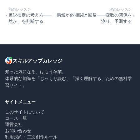
前のレッスン
次のレッスン
仮説検定の考え方——「偶然か必
相関と回帰——変数の関係を
然か」を判断する
測り、予測する
スキルアップカレッジ
知った気になる、はもう卒業。
体系的な知識を「じっくり読む」「深く理解する」ための無料学
習サイト。
サイトメニュー
このサイトについて
コース一覧
運営会社
お問い合わせ
利用規約・二次創作ルール