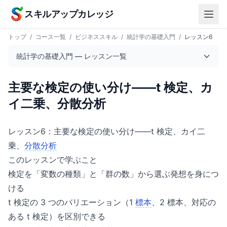
本文へスキップ
スキルアップカレッジ
トップ
/
コース一覧
/
ビジネススキル
/
統計学の基礎入門
/
レッスン6
統計学の基礎入門 — レッスン一覧
主要な検定の使い分け——t 検定、カ
イ二乗、分散分析
レッスン6：主要な検定の使い分け——t 検定、カイ二
乗、
分散
分析
このレッスンで学ぶこと
検定を「変数の種類」と「群の数」から選ぶ発想を身につ
ける
t 検定の 3 つのバリエーション（1
標本
、2 標本、対応の
ある t 検定）を区別できる