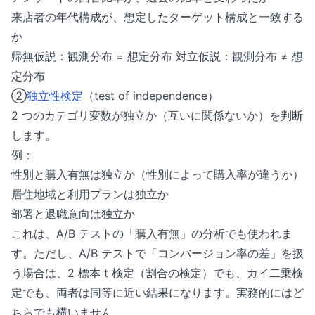
来店者の年代構成が、想定したターゲット構成と一致する
か
帰無仮説：観測分布 = 想定分布 対立仮説：観測分布 ≠ 想
定分布
②
独立性検定
（test of independence）
2 つのカテゴリ変数が独立か（互いに関係ないか）を判断
します。
例：
性別と購入有無は独立か（性別によって購入率が違うか）
居住地域と利用プランは独立か
部署と退職意向は独立か
これは、A/B テストの「購入有無」の分析でも使われま
す。ただし、A/B テストで「コンバージョン率の差」を扱
う場合は、2 標本 t 検定（割合の検定）でも、カイ二乗検
定でも、両者は同等に近い結果になります。実務的にはど
ちらでも構いません。