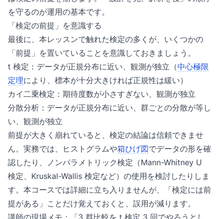
を守るのが運用の基本です。
「検定の前提」を意識する
最後に、本レッスンで触れた検定の多くが、いくつかの
「前提」を置いていることを意識しておきましょう。
t 検定：データが正規分布に近い、観測が独立（
中心極限
定理
により、標本が十分大きければ正規性は緩い）
カイ二乗検定：期待度数が小さすぎない、観測が独立
分散分析：データが正規分布に近い、群ごとの分散が等し
い、観測が独立
前提が大きく崩れていると、検定の結論は信頼できませ
ん。実務では、ヒストグラムや
箱ひげ図
でデータの形を確
認したり、ノンパラメトリック検定（Mann-Whitney U
検定、Kruskal-Wallis 検定など）の使用を検討したりしま
す。本コースでは詳細に立ち入りませんが、「検定には前
提がある」ことだけ覚えておくと、誤用が減ります。
講師の現場メモ：「3 群比較を t 検定 3 回でやろうとし