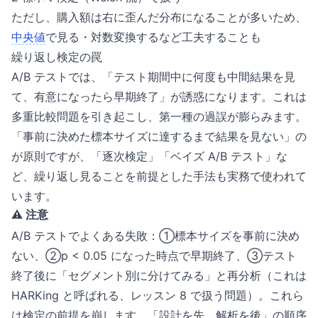
ただし、購入額は右に歪んだ分布になることが多いため、
中央値
で見る・対数変換するなど工夫することも
繰り返し検定の罠
A/B テストでは、「テスト期間中に何度も中間結果を見
て、有意になったら早期終了」が誘惑になります。これは
多重比較問題を引き起こし、第一種の過誤が膨らみます。
「事前に決めた標本サイズに達するまで結果を見ない」の
が原則ですが、「逐次検定」「ベイズ A/B テスト」な
ど、繰り返し見ることを前提とした手法も実務で使われて
います。
⚠️ 注意
A/B テストでよくある失敗：①標本サイズを事前に決め
ない、②p < 0.05 になった時点で早期終了、③テスト
終了後に「セグメント別に分けてみる」と再分析（これは
HARKing と呼ばれる、レッスン 8 で扱う問題）。これら
は検定の前提を崩します。「設計を先、解析を後」の順序