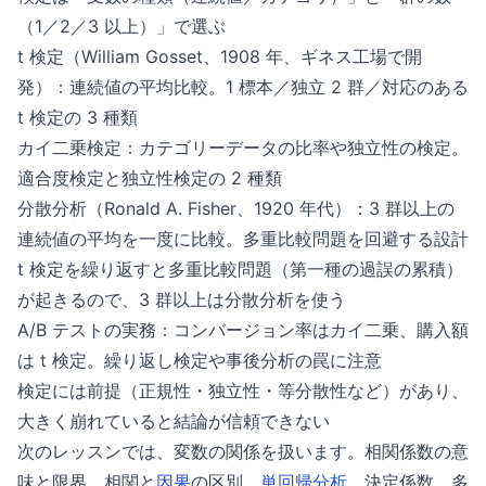
（1／2／3 以上）」で選ぶ
t 検定（William Gosset、1908 年、ギネス工場で開
発）：連続値の平均比較。1 標本／独立 2 群／対応のある
t 検定の 3 種類
カイ二乗検定：カテゴリーデータの比率や独立性の検定。
適合度検定と独立性検定の 2 種類
分散分析（Ronald A. Fisher、1920 年代）：3 群以上の
連続値の平均を一度に比較。多重比較問題を回避する設計
t 検定を繰り返すと多重比較問題（第一種の過誤の累積）
が起きるので、3 群以上は分散分析を使う
A/B テストの実務：コンバージョン率はカイ二乗、購入額
は t 検定。繰り返し検定や事後分析の罠に注意
検定には前提（正規性・独立性・等分散性など）があり、
大きく崩れていると結論が信頼できない
次のレッスンでは、変数の関係を扱います。相関係数の意
味と限界、相関と
因果
の区別、
単回帰分析
、決定係数、多