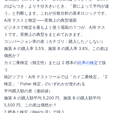
のばらつき」より十分大きいとき、「群によって平均が違
う」と判断します。これが分散分析の基本ロジックです。
A/B テストと検定——実務上の典型場面
ビジネスで検定を最もよく使う場面の 1 つが、A/B テス
トです。実務上の典型をまとめておきます。
コンバージョン率の差（カテゴリ：購入した／しない）
施策 A の購入率 3.5%、施策 B の購入率 3.8%。この差は
偶然か？
カイ二乗検定（独立性）または 2 標本の
比率の検定
で扱
う
統計ソフト・A/B テストツールでは「カイ二乗検定」「Z
検定」「Fisher 検定」のいずれかが使われる
平均購入額の差（連続値）
施策 A の購入額平均 5,200 円、施策 B の購入額平均
5,500 円。この差は偶然か？
2 標本 t 検定（Welch 流）で扱う