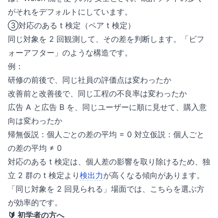
がそれをデフォルトにしています。
③対応のある t 検定（ペア t 検定）
同じ対象を 2 回観測して、その差を判断します。「ビフ
ォーアフター」のような構造です。
例：
研修の前後で、同じ社員の評価点は変わったか
改善前と改善後で、同じ工程の不良率は変わったか
広告 A と広告 B を、同じユーザーに順に見せて、購入意
向は変わったか
帰無仮説：個人ごとの差の平均 = 0 対立仮説：個人ごと
の差の平均 ≠ 0
対応のある t 検定は、個人差の影響を取り除けるため、独
立 2 群の t 検定より
検出力
が高くなる傾向があります。
「同じ対象を 2 回見られる」場面では、こちらを選ぶ方
が効率的です。
🔰 初学者の方へ