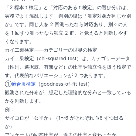
「2 標本 t 検定」と「対応のある t 検定」の選び分けは、
実務でよく混乱します。判別の鍵は「測定対象が同じか別
か」です。同じ人を 2 回測ったなら対応あり、別々の人
を 1 回ずつ測ったなら独立 2 群、と覚えると判断しやす
くなります。
カイ二乗検定——カテゴリーの世界の検定
カイ二乗検定（chi-squared test）は、カテゴリーデータ
（性別、選択肢、有無など）の比率や独立性を扱う検定で
す。代表的なバリエーションが 2 つあります。
①
適合度検定
（goodness-of-fit test）
観測された分布が、想定した理論的な分布と一致している
かを判断します。
例：
サイコロが「公平か」（1〜6 がそれぞれ 1/6 ずつ出る
か）
アンケートの回答比率が、過去の比率と変わったか