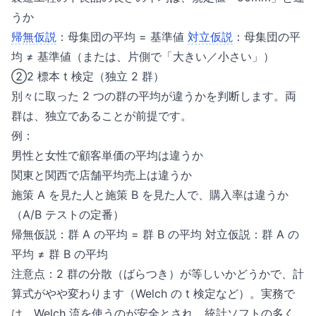
うか
帰無仮説
：母集団の平均 = 基準値
対立仮説
：母集団の平
均 ≠ 基準値（または、片側で「大きい／小さい」）
②2 標本 t 検定（独立 2 群）
別々に取った 2 つの群の平均が違うかを判断します。両
群は、独立であることが前提です。
例：
男性と女性で顧客単価の平均は違うか
関東と関西で店舗平均売上は違うか
施策 A を見た人と施策 B を見た人で、購入率は違うか
（A/B テストの定番）
帰無仮説：群 A の平均 = 群 B の平均 対立仮説：群 A の
平均 ≠ 群 B の平均
注意点：2 群の分散（ばらつき）が等しいかどうかで、計
算式がやや変わります（Welch の t 検定など）。実務で
は、Welch 流を使うのが安全とされ、統計ソフトの多く