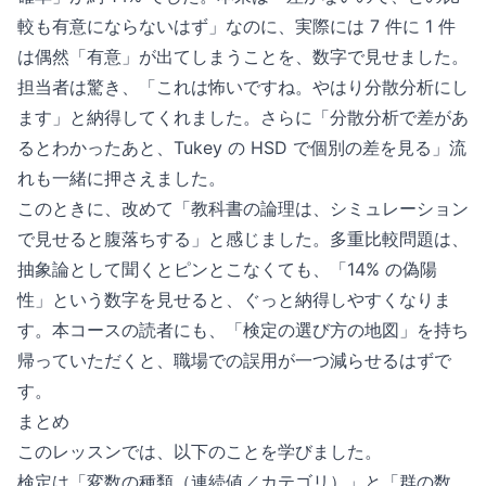
較も有意にならないはず」なのに、実際には 7 件に 1 件
は偶然「有意」が出てしまうことを、数字で見せました。
担当者は驚き、「これは怖いですね。やはり分散分析にし
ます」と納得してくれました。さらに「分散分析で差があ
るとわかったあと、Tukey の HSD で個別の差を見る」流
れも一緒に押さえました。
このときに、改めて「教科書の論理は、シミュレーション
で見せると腹落ちする」と感じました。多重比較問題は、
抽象論として聞くとピンとこなくても、「14% の偽陽
性」という数字を見せると、ぐっと納得しやすくなりま
す。本コースの読者にも、「検定の選び方の地図」を持ち
帰っていただくと、職場での誤用が一つ減らせるはずで
す。
まとめ
このレッスンでは、以下のことを学びました。
検定は「変数の種類（連続値／カテゴリ）」と「群の数