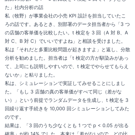
た」社内分析の話
私（牧野）が事業会社の小売 KPI 設計を担当していたこ
ろの話です。あるとき、別部署のデータ担当者から「3 つ
の店舗の客単価を比較したい。t 検定を 3 回（A 対 B、A
対 C、B 対 C）でいいですよね」と相談を受けました。
私は「それだと多重比較問題が起きますよ」と返し、分散
分析を勧めました。担当者は「t 検定の方が馴染みがあっ
て、上司にも説明しやすいので、t 検定でやらせてもらえ
ないか」と粘りました。
私は、シミュレーションで実証してみせることにしまし
た。「もし 3 店舗の真の客単価がすべて同じ（差がな
い）」という前提でランダムデータを生成し、t 検定を 3
回繰り返す手続きを 10,000 回シミュレーションしてみた
のです。
結果は、「3 回のうち少なくとも 1 つで p < 0.05 が出る
確率」が約 14% でした。本来は「差がないので、どの比