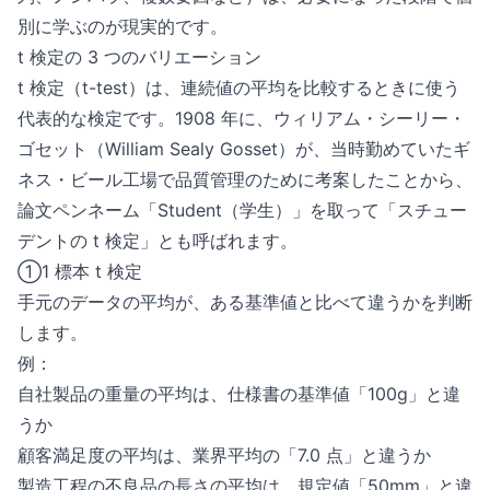
別に学ぶのが現実的です。
t 検定の 3 つのバリエーション
t 検定（t-test）は、連続値の平均を比較するときに使う
代表的な検定です。1908 年に、ウィリアム・シーリー・
ゴセット（William Sealy Gosset）が、当時勤めていたギ
ネス・ビール工場で品質管理のために考案したことから、
論文ペンネーム「Student（学生）」を取って「スチュー
デントの t 検定」とも呼ばれます。
①1 標本 t 検定
手元のデータの平均が、ある基準値と比べて違うかを判断
します。
例：
自社製品の重量の平均は、仕様書の基準値「100g」と違
うか
顧客満足度の平均は、業界平均の「7.0 点」と違うか
製造工程の不良品の長さの平均は、規定値「50mm」と違