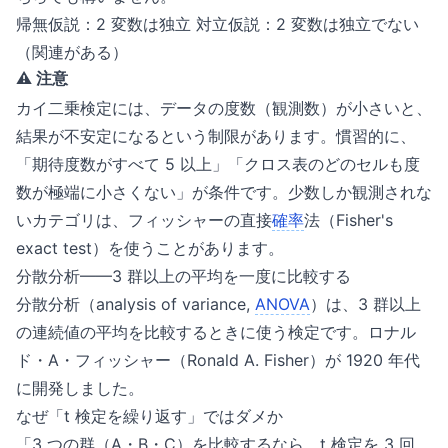
帰無仮説：2 変数は独立 対立仮説：2 変数は独立でない
（関連がある）
⚠️ 注意
カイ二乗検定には、データの度数（観測数）が小さいと、
結果が不安定になるという制限があります。慣習的に、
「期待度数がすべて 5 以上」「クロス表のどのセルも度
数が極端に小さくない」が条件です。少数しか観測されな
いカテゴリは、フィッシャーの直接
確率
法（Fisher's
exact test）を使うことがあります。
分散分析——3 群以上の平均を一度に比較する
分散分析（analysis of variance,
ANOVA
）は、3 群以上
の連続値の平均を比較するときに使う検定です。ロナル
ド・A・フィッシャー（Ronald A. Fisher）が 1920 年代
に開発しました。
なぜ「t 検定を繰り返す」ではダメか
「3 つの群（A・B・C）を比較するなら、t 検定を 3 回