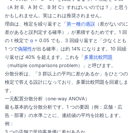
（A 対 B、A 対 C、B 対 C）すればいいのでは？」と思う
かもしれません。実はこれは推奨されません。
理由は、検定を繰り返すと「
第一種の
過誤
（差がないのに
差があると誤判定する確率）」が累積するためです。1 回
の t 検定で
α
= 0.05 でも、3 回繰り返すと「少なくとも
1 つで
偽陽性
が出る確率」は約 14% になります。10 回繰
り返せば 40% を超えます。これを「
多重比較問題
（multiple comparisons problem）」と呼びます。
分散分析は、「3 群以上の平均に差があるか」をひとつの
検定で答える設計になっており、多重比較問題を回避しま
す。
一元配置分散分析（one-way ANOVA）
最も基本的な分散分析です。1 つの要因（例：店舗・広
告・部署）の水準ごとに、連続値の平均を比較します。
例：
3 つの店舗で平均客単価に差があるか