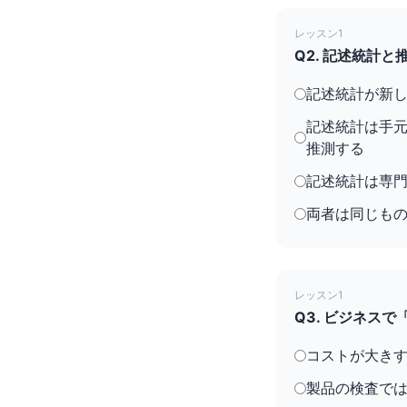
レッスン1
Q2. 記述統計
記述統計が新
記述統計は手
推測する
記述統計は専
両者は同じも
レッスン1
Q3. ビジネス
コストが大き
製品の検査で