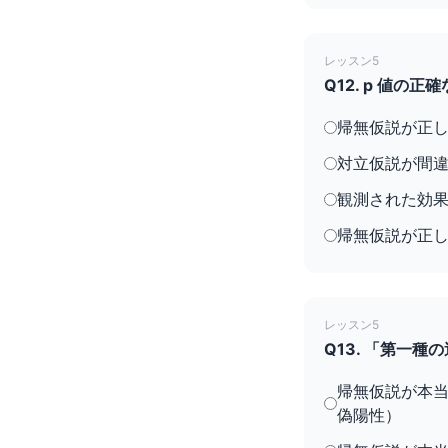
レッスン5
Q12. p 値
帰無仮説が正
対立仮説が間
観測された効
帰無仮説が正
レッスン5
Q13. 「第一
帰無仮説が本
偽陽性）