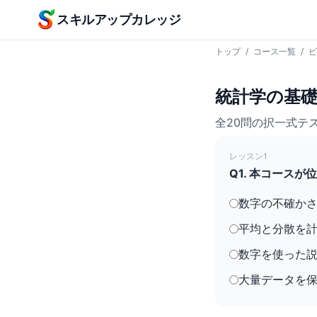
本文へスキップ
スキルアップカレッジ
トップ
/
コース一覧
/
ビ
統計学の基礎
全20問の択一式テ
レッスン1
Q1. 本コース
数字の不確か
平均と分散を
数字を使った
大量データを