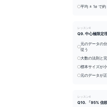
平均 ± 1σ で約
レッスン4
Q9. 中心極限
元のデータの
従う
大数の法則と
標本サイズが
元のデータが
レッスン4
Q10. 「95