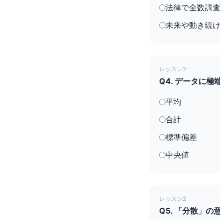
法律で全数調
未来や動き続
レッスン2
Q4. データに
平均
合計
標準偏差
中央値
レッスン2
Q5. 「分散」