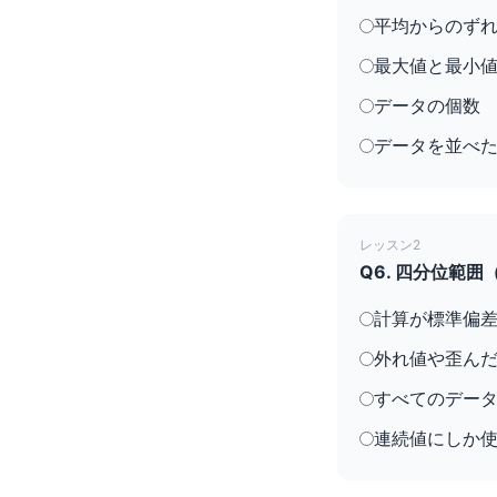
平均からのずれ
最大値と最小
データの個数
データを並べ
レッスン2
Q6. 四分位範
計算が標準偏
外れ値や歪んだ
すべてのデー
連続値にしか