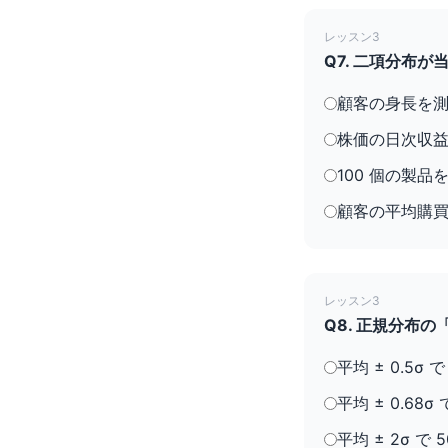
レッスン3
Q7. 二項分布
顧客の身長を
株価の日次収
100 個の製
顧客の平均購
レッスン3
Q8. 正規分布の
平均 ± 0.5σ で
平均 ± 0.68σ 
平均 ± 2σ で 