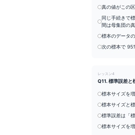
真の値がこの区
同じ手続きで標
間は母集団の
標本のデータの
次の標本で 9
レッスン4
Q11. 標準誤
標本サイズを
標本サイズと
標準誤差は「標
標本サイズを増