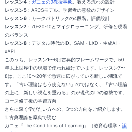
レッスン4
：
ガニェの9教授事象
。教える流れの設計
レッスン5
：ARCSモデル。学習者の意欲のデザイン
レッスン6
：カークパトリックの4段階。評価設計
レッスン7
：70-20-10とマイクロラーニング。研修と現場
のバランス
レッスン8
：デジタル時代のID。SAM・LXD・生成AI・
xAPI
このうち、レッスン1〜6は古典的フレームワークで、50
年以上世界中の現場で使われ続けています。レッスン7〜
8は、ここ10〜20年で急速に広がっている新しい潮流で
す。「古い理論はもう使えない」のではなく、「古い理論
の上に、新しい視点を重ねる」のが現代のIDの姿勢です。
コース修了後の学習方向
さらに深く学びたい方への、3つの方向をご紹介します。
1. 古典理論を原典で読む
ガニェ『The Conditions of Learning』（教育心理学・
認