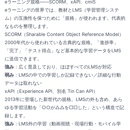
eラーニング規格——SCORM、xAPI、cmi5
eラーニングの世界では、教材とLMS（学習管理システ
ム）の互換性を保つために「規格」が使われます。代表的
なものを整理します。
SCORM（Sharable Content Object Reference Model）
2000年代から使われている古典的な規格。「進捗率」
「完了」「テスト得点」など基本的な学習データをLMS
に送信できます。
強み
：広く普及しており、ほぼすべてのLMSが対応
弱み
：LMSの中での学習しか記録できない／詳細な行動
データは取れない
xAPI（Experience API、別名 Tin Can API）
2013年に登場した新世代の規格。LMSの外も含め、あら
ゆる学習活動を「○○が△△を□□した」という構造で記
録します。
強み
：LMS外の学習（動画視聴・現場行動・モバイル学