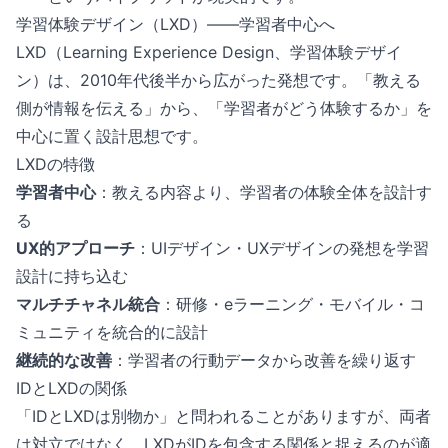
学習体験デザイン（LXD）——学習者中心へ
LXD（Learning Experience Design、学習体験デザイ
ン）は、2010年代後半から広がった発想です。「教える
側が情報を伝える」から、「学習者がどう体験するか」を
中心に置く設計思想です。
LXDの特徴
学習者中心
：教える内容より、学習者の体験全体を設計す
る
UX的アプローチ
：UIデザイン・UXデザインの発想を学習
設計に持ち込む
マルチチャネル統合
：研修・eラーニング・モバイル・コ
ミュニティを統合的に設計
継続的な改善
：学習者の行動データから改善を繰り返す
IDとLXDの関係
「IDとLXDは別物か」と問われることがありますが、両者
は対立ではなく、LXDがIDを包含する関係と捉えるのが適