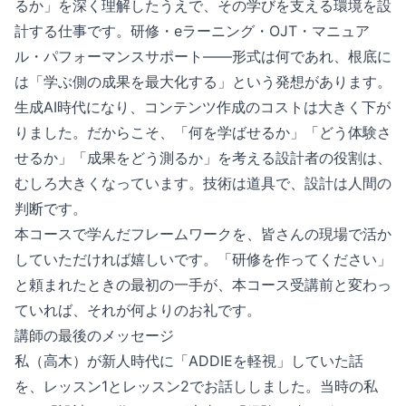
るか」を深く理解したうえで、その学びを支える環境を設
計する仕事です。研修・eラーニング・OJT・マニュア
ル・パフォーマンスサポート——形式は何であれ、根底に
は「学ぶ側の成果を最大化する」という発想があります。
生成AI時代になり、コンテンツ作成のコストは大きく下が
りました。だからこそ、「何を学ばせるか」「どう体験さ
せるか」「成果をどう測るか」を考える設計者の役割は、
むしろ大きくなっています。技術は道具で、設計は人間の
判断です。
本コースで学んだフレームワークを、皆さんの現場で活か
していただければ嬉しいです。「研修を作ってください」
と頼まれたときの最初の一手が、本コース受講前と変わっ
ていれば、それが何よりのお礼です。
講師の最後のメッセージ
私（高木）が新人時代に「ADDIEを軽視」していた話
を、レッスン1とレッスン2でお話ししました。当時の私