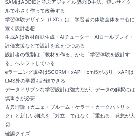
SAMはADDIEと並ぶアジャイル型のID手法。短いサイク
ルで小さく作って改善する
学習体験デザイン（LXD）は、学習者の体験全体を中心に
置く設計思想
生成AIは教材自動生成・AIチューター・AIロールプレイ・
評価支援などで設計を変えつつある
設計者の役割は「教材を作る」から「学習体験を設計す
る」へシフトしている
eラーニング規格はSCORM・xAPI・cmi5があり、xAPIは
LMS外の学習も記録できる
データドリブンな学習設計は強力だが、データの解釈には
慎重さが必要
古典理論（ガニェ・ブルーム・ケラー・カークパトリッ
ク）と新しい潮流を「対立」ではなく「重ねる」発想が大
切
確認クイズ