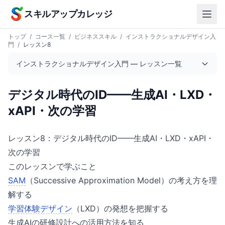
本文へスキップ
スキルアップカレッジ
トップ
/
コース一覧
/
ビジネススキル
/
インストラクショナルデザイン入
門
/
レッスン8
インストラクショナルデザイン入門 — レッスン一覧
デジタル時代のID——生成AI・LXD・
xAPI・次の学習
レッスン8：デジタル時代のID——生成AI・LXD・xAPI・
次の学習
このレッスンで学ぶこと
SAM
（Successive Approximation Model）の考え方を理
解する
学習体験デザイン
（LXD）の発想を把握する
生成AIの研修設計への活用方法を知る