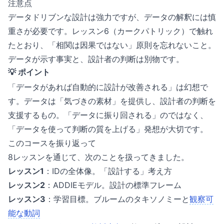
注意点
データドリブンな設計は強力ですが、データの解釈には慎
重さが必要です。レッスン6（カークパトリック）で触れ
たとおり、「相関は因果ではない」原則を忘れないこと。
データが示す事実と、設計者の判断は別物です。
💡 ポイント
「データがあれば自動的に設計が改善される」は幻想で
す。データは「気づきの素材」を提供し、設計者の判断を
支援するもの。「データに振り回される」のではなく、
「データを使って判断の質を上げる」発想が大切です。
このコースを振り返って
8レッスンを通じて、次のことを扱ってきました。
レッスン1
：IDの全体像。「設計する」考え方
レッスン2
：ADDIEモデル。設計の標準フレーム
レッスン3
：学習目標。ブルームのタキソノミーと
観察可
能な動詞