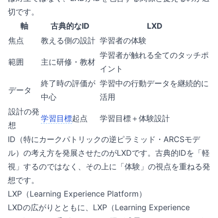
切です。
軸
古典的なID
LXD
焦点
教える側の設計
学習者の体験
学習者が触れる全てのタッチポ
範囲
主に研修・教材
イント
終了時の評価が
学習中の行動データを継続的に
データ
中心
活用
設計の発
学習目標
起点
学習目標＋体験設計
想
ID（特にカークパトリックの逆ピラミッド・ARCSモデ
ル）の考え方を発展させたのがLXDです。古典的IDを「軽
視」するのではなく、その上に「体験」の視点を重ねる発
想です。
LXP（Learning Experience Platform）
LXDの広がりとともに、LXP（Learning Experience