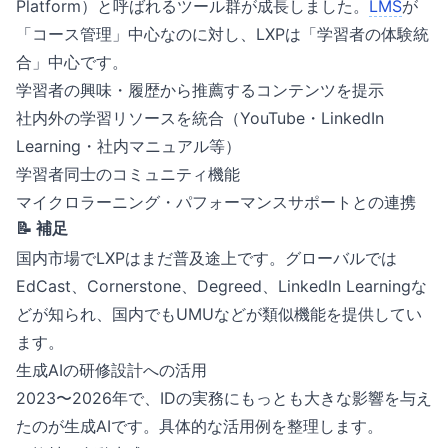
Platform）と呼ばれるツール群が成長しました。
LMS
が
「コース管理」中心なのに対し、LXPは「学習者の体験統
合」中心です。
学習者の興味・履歴から推薦するコンテンツを提示
社内外の学習リソースを統合（YouTube・LinkedIn
Learning・社内マニュアル等）
学習者同士のコミュニティ機能
マイクロラーニング・パフォーマンスサポートとの連携
📝 補足
国内市場でLXPはまだ普及途上です。グローバルでは
EdCast、Cornerstone、Degreed、LinkedIn Learningな
どが知られ、国内でもUMUなどが類似機能を提供してい
ます。
生成AIの研修設計への活用
2023〜2026年で、IDの実務にもっとも大きな影響を与え
たのが生成AIです。具体的な活用例を整理します。