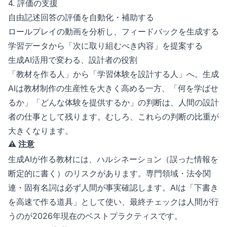
4. 評価の支援
自由記述回答の評価を自動化・補助する
ロールプレイの動画を分析し、フィードバックを生成する
学習データから「次に取り組むべき内容」を提案する
生成AI活用で変わる、設計者の役割
「教材を作る人」から「学習体験を設計する人」へ。生成
AIは教材制作の生産性を大きく高める一方、「何を学ばせ
るか」「どんな体験を提供するか」の判断は、人間の設計
者の仕事として残ります。むしろ、これらの判断の比重が
大きくなります。
⚠️ 注意
生成AIが作る教材には、ハルシネーション（誤った情報を
断定的に書く）のリスクがあります。専門領域・法令関
連・固有名詞は必ず人間が事実確認します。AIは「下書き
を高速で作る道具」として使い、最終チェックは人間が行
うのが2026年現在のベストプラクティスです。