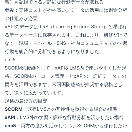
習）も記録できる／詳細な行動データが取れる
弱み
：実装コストがやや高い／データの活用には別途分析
の仕組みが必要
xAPIのデータは LRS（Learning Record Store）と呼ばれ
るデータベースに保存されます。これにより、研修だけで
なく、現場・モバイル・SNS・社内コミュニティでの学習
行動を統合的に分析できるようになりました。
cmi5
SCORMの後継として、xAPIをLMS内で使いやすくした規
格。SCORMの「コース管理」とxAPIの「詳細データ」の
両方を活用できます。米国国防総省が推奨する規格とし
て、徐々に広がっています。
規格の選び方の目安
SCORM
：既存LMSとの互換性を重視する場合の標準
xAPI
：LMS外の学習・詳細な行動分析を活かしたい場合
cmi5
：両方の強みを活かしつつ、SCORMから移行したい