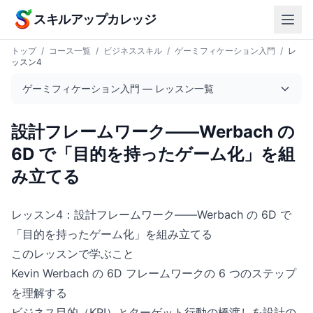
本文へスキップ
スキルアップカレッジ
トップ
/
コース一覧
/
ビジネススキル
/
ゲーミフィケーション入門
/
レ
ッスン4
ゲーミフィケーション入門 — レッスン一覧
設計フレームワーク——Werbach の
6D で「目的を持ったゲーム化」を組
み立てる
レッスン4：設計フレームワーク——Werbach の 6D で
「目的を持ったゲーム化」を組み立てる
このレッスンで学ぶこと
Kevin Werbach の 6D フレームワークの 6 つのステップ
を理解する
ビジネス目的（KPI）とターゲット行動の橋渡しを設計の