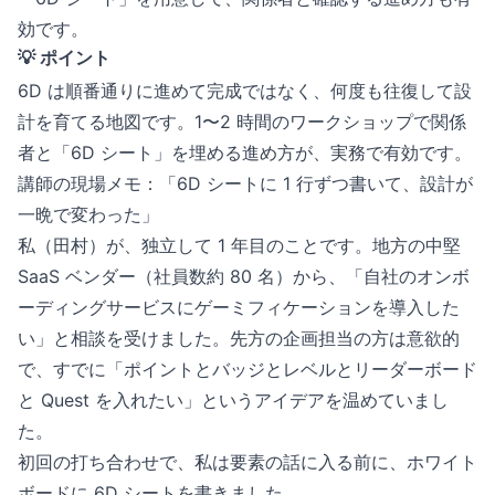
効です。
💡 ポイント
6D は順番通りに進めて完成ではなく、何度も往復して設
計を育てる地図です。1〜2 時間のワークショップで関係
者と「6D シート」を埋める進め方が、実務で有効です。
講師の現場メモ：「6D シートに 1 行ずつ書いて、設計が
一晩で変わった」
私（田村）が、独立して 1 年目のことです。地方の中堅
SaaS ベンダー（社員数約 80 名）から、「自社のオンボ
ーディングサービスにゲーミフィケーションを導入した
い」と相談を受けました。先方の企画担当の方は意欲的
で、すでに「ポイントとバッジとレベルとリーダーボード
と Quest を入れたい」というアイデアを温めていまし
た。
初回の打ち合わせで、私は要素の話に入る前に、ホワイト
ボードに 6D シートを書きました。