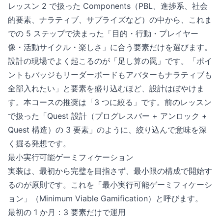
レッスン 2 で扱った Components（PBL、進捗系、社会
的要素、ナラティブ、サプライズなど）の中から、これま
での 5 ステップで決まった「目的・行動・プレイヤー
像・活動サイクル・楽しさ」に合う要素だけを選びます。
設計の現場でよく起こるのが「足し算の罠」です。「ポイ
ントもバッジもリーダーボードもアバターもナラティブも
全部入れたい」と要素を盛り込むほど、設計はぼやけま
す。本コースの推奨は「3 つに絞る」です。前のレッスン
で扱った「Quest 設計（プログレスバー + アンロック +
Quest 構造）の 3 要素」のように、絞り込んで意味を深
く掘る発想です。
最小実行可能ゲーミフィケーション
実装は、最初から完璧を目指さず、最小限の構成で開始す
るのが原則です。これを「最小実行可能ゲーミフィケーシ
ョン」（Minimum Viable Gamification）と呼びます。
最初の 1 か月：3 要素だけで運用