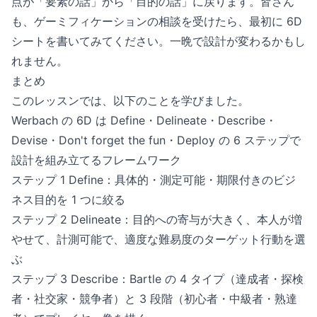
点が「要素の話」から「目的の話」に戻ります。皆さん
も、ゲーミフィケーションの相談を受けたら、最初に 6D
シートを書いてみてください。一晩で設計が変わるかもし
れません。
まとめ
このレッスンでは、以下のことを学びました。
Werbach の 6D は Define・Delineate・Describe・
Devise・Don't forget the fun・Deploy の 6 ステップで
設計を組み立てるフレームワーク
ステップ 1 Define：具体的・測定可能・期限付きのビジ
ネス目的を 1 つに絞る
ステップ 2 Delineate：目的への寄与が大きく、本人が増
やせて、計測可能で、適度な難易度のターゲット行動を選
ぶ
ステップ 3 Describe：Bartle の 4 タイプ（達成者・探検
者・社交家・競争者）と 3 段階（初心者・中級者・熟達