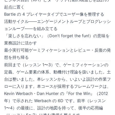
起点に置く
Bartle の 4 プレイヤータイプでユーザー像を整理する
活動サイクル——エンゲージメントループとプログレッシ
ョンループ——を組み立てる
「楽しさを忘れない」（Don't forget the fun!）の意味を
業務設計に活かす
最小実行可能ゲーミフィケーションとレビュー・反復の発
想を持ち帰る
前回まで（レッスン 1〜3）で、ゲーミフィケーションの
定義、ゲーム要素の体系、動機付け理論を扱いました。土
台は整いました。本レッスンから、いよいよ設計の作業フ
ローに入ります。本コースが採用するフレームワークは、
Kevin Werbach・Dan Hunter の『For the Win』（2012
年）で示された Werbach の 6D です。前半（レッスン
1〜4）の最後に、設計の地図を持って、後半の応用編