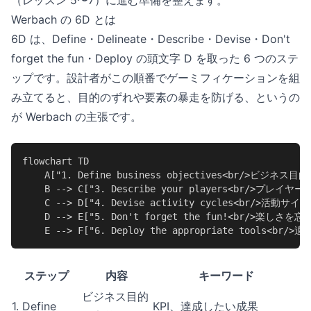
（レッスン 5〜7）に進む準備を整えます。
Werbach の 6D とは
6D は、Define・Delineate・Describe・Devise・Don't
forget the fun・Deploy の頭文字 D を取った 6 つのステ
ップです。設計者がこの順番でゲーミフィケーションを組
み立てると、目的のずれや要素の暴走を防げる、というの
が Werbach の主張です。
flowchart TD

    A["1. Define business objectives<br/>ビジネス
    B --> C["3. Describe your players<br/>プレイヤ
    C --> D["4. Devise activity cycles<br/>活動サイ
    D --> E["5. Don't forget the fun!<br/>楽しさを忘
    E --> F["6. Deploy the appropriate tools<
ステップ
内容
キーワード
ビジネス目的
1. Define
KPI、達成したい成果