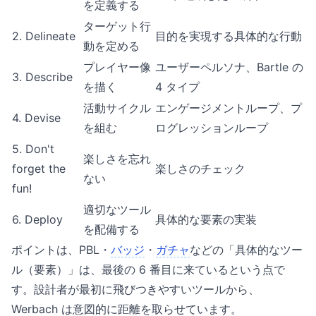
を定義する
ターゲット行
2. Delineate
目的を実現する具体的な行動
動を定める
プレイヤー像
ユーザーペルソナ、Bartle の
3. Describe
を描く
4 タイプ
活動サイクル
エンゲージメントループ、プ
4. Devise
を組む
ログレッションループ
5. Don't
楽しさを忘れ
forget the
楽しさのチェック
ない
fun!
適切なツール
6. Deploy
具体的な要素の実装
を配備する
ポイントは、PBL・
バッジ
・
ガチャ
などの「具体的なツー
ル（要素）」は、最後の 6 番目に来ているという点で
す。設計者が最初に飛びつきやすいツールから、
Werbach は意図的に距離を取らせています。