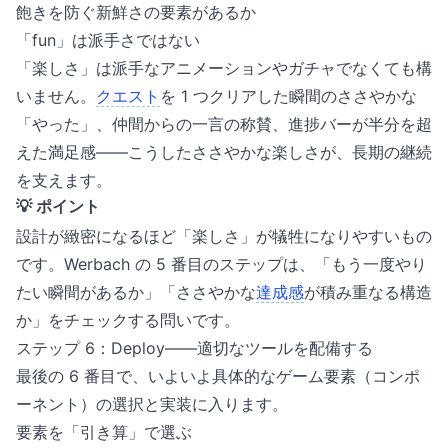
飽きを防ぐ新鮮さの要素があるか
「fun」は派手さではない
「楽しさ」は派手なアニメーションやガチャでなくても構
いません。
クエスト
を 1 つクリアした瞬間のささやかな
「やった」、仲間からの一言の称賛、進捗バーが半分を超
えた満足感——こうしたささやかな楽しさが、長期の継続
を支えます。
💡 ポイント
設計が緻密になるほど「楽しさ」が犠牲になりやすいもの
です。Werbach の 5 番目のステップは、「もう一度やり
たい瞬間があるか」「ささやかな
達成感
が積み重なる構造
か」をチェックする問いです。
ステップ 6：Deploy——適切なツールを配備する
最後の 6 番目で、いよいよ具体的なゲーム要素（コンポ
ーネント）の選択と実装に入ります。
要素を「引き算」で選ぶ