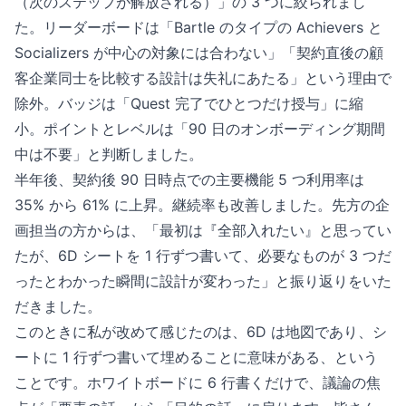
（次のステップが解放される）」の 3 つに絞られまし
た。リーダーボードは「Bartle のタイプの Achievers と
Socializers が中心の対象には合わない」「契約直後の顧
客企業同士を比較する設計は失礼にあたる」という理由で
除外。バッジは「Quest 完了でひとつだけ授与」に縮
小。ポイントとレベルは「90 日のオンボーディング期間
中は不要」と判断しました。
半年後、契約後 90 日時点での主要機能 5 つ利用率は
35% から 61% に上昇。継続率も改善しました。先方の企
画担当の方からは、「最初は『全部入れたい』と思ってい
たが、6D シートを 1 行ずつ書いて、必要なものが 3 つだ
ったとわかった瞬間に設計が変わった」と振り返りをいた
だきました。
このときに私が改めて感じたのは、6D は地図であり、シ
ートに 1 行ずつ書いて埋めることに意味がある、という
ことです。ホワイトボードに 6 行書くだけで、議論の焦