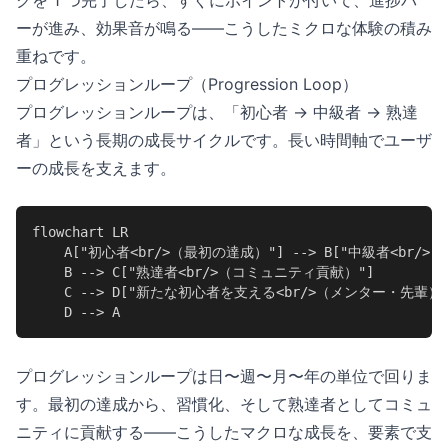
クを 1 つ完了したら、すぐにポイントが付いて、進捗バ
ーが進み、効果音が鳴る——こうしたミクロな体験の積み
重ねです。
プログレッションループ（Progression Loop）
プログレッションループは、「初心者 → 中級者 → 熟達
者」という長期の成長サイクルです。長い時間軸でユーザ
ーの成長を支えます。
flowchart LR

    A["初心者<br/>（最初の達成）"] --> B["中級者<br/>
    B --> C["熟達者<br/>（コミュニティ貢献）"]

    C --> D["新たな初心者を支える<br/>（メンター・先輩）"]
    D --> A
プログレッションループは日〜週〜月〜年の単位で回りま
す。最初の達成から、習慣化、そして熟達者としてコミュ
ニティに貢献する——こうしたマクロな成長を、要素で支