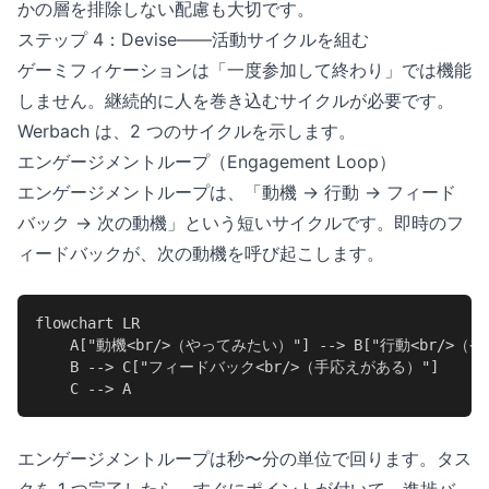
かの層を排除しない配慮も大切です。
ステップ 4：Devise——活動サイクルを組む
ゲーミフィケーションは「一度参加して終わり」では機能
しません。継続的に人を巻き込むサイクルが必要です。
Werbach は、2 つのサイクルを示します。
エンゲージメントループ（Engagement Loop）
エンゲージメントループは、「動機 → 行動 → フィード
バック → 次の動機」という短いサイクルです。即時のフ
ィードバックが、次の動機を呼び起こします。
flowchart LR

    A["動機<br/>（やってみたい）"] --> B["行動<br/>（
    B --> C["フィードバック<br/>（手応えがある）"]

    C --> A
エンゲージメントループは秒〜分の単位で回ります。タス