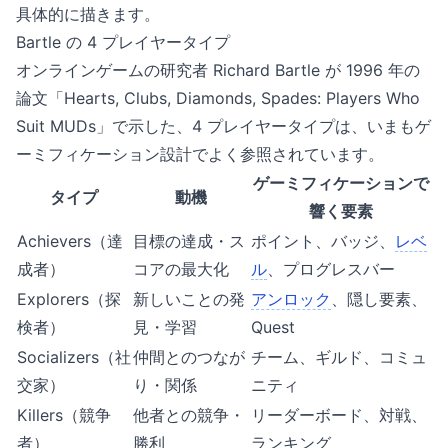
具体的に描きます。
Bartle の 4 プレイヤータイプ
オンラインゲームの研究者 Richard Bartle が 1996 年の
論文「Hearts, Clubs, Diamonds, Spades: Players Who
Suit MUDs」で示した、4 プレイヤータイプは、いまもゲ
ーミフィケーション設計でよく参照されています。
ゲーミフィケーションで
タイプ
動機
響く要素
Achievers（達
目標の達成・ス
ポイント、バッジ、
レベ
成者）
コアの最大化
ル
、プログレスバー
Explorers（探
新しいことの発
アンロック
、隠し要素、
検者）
見・学習
Quest
Socializers（社
仲間とのつなが
チーム、ギルド、コミュ
交家）
り・関係
ニティ
Killers（競争
他者との競争・
リーダーボード、対戦、
者）
勝利
ランキング