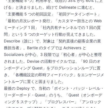
『主要機能 5 つ』利用率を、現在の 35% から 60% に上
げる」と決まりました。続けて Delineate に進むと、
「主要機能 5 つの初回設定」「初回データインポート」
「最初の月次レポート発行」「カスタマー担当との Web
ミーティング 1 回」「社内共有チャンネルでの 1 回の質
問」という 5 つのターゲット行動が見えてきました。
Describe（誰に）で、対象は「契約直後の顧客企業の業
務担当者」、Bartle のタイプでは Achievers と
Socializers が中心、3 段階では「初心者」が中心と整理
されました。Devise の活動サイクルでは、「90 日のオ
ンボーディング Quest」をプログレッションループに置
き、「各機能設定の即時フィードバック」をエンゲージメ
ントループに置くと固まりました。
最後の Deploy で、当初の「ポイント・バッジ・レベル・
リーダーボード・Quest」のうち、「Quest（オンボーデ
ィング 5 ステップ）」「プログレスバー」「アンロック