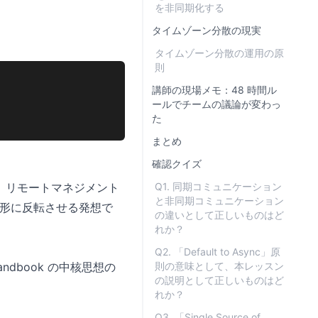
を非同期化する
タイムゾーン分散の現実
タイムゾーン分散の運用の原
則
講師の現場メモ：48 時間ル
ールでチームの議論が変わっ
た
まとめ
確認クイズ
。リモートマネジメント
Q1. 同期コミュニケーション
と非同期コミュニケーション
う形に反転させる発想で
の違いとして正しいものはど
れか？
Q2. 「Default to Async」原
andbook の中核思想の
則の意味として、本レッスン
の説明として正しいものはど
れか？
Q3. 「Single Source of