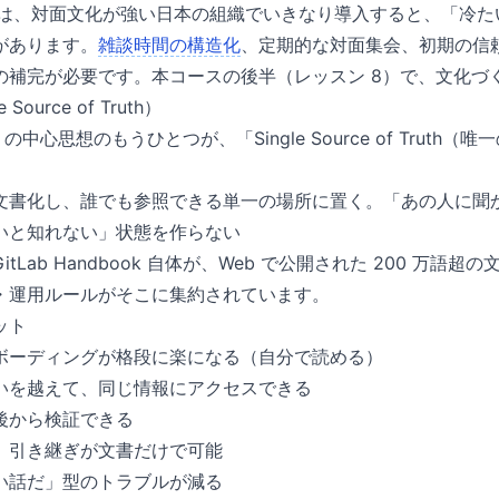
 Async は、対面文化が強い日本の組織でいきなり導入すると、「
があります。
雑談時間の構造化
、定期的な対面集会、初期の信
の補完が必要です。本コースの後半（レッスン 8）で、文化づ
ource of Truth）
book の中心思想のもうひとつが、「Single Source of Tru
文書化し、誰でも参照できる単一の場所に置く。「あの人に聞
いと知れない」状態を作らない
tLab Handbook 自体が、Web で公開された 200 万語
・運用ルールがそこに集約されています。
ット
ボーディングが格段に楽になる（自分で読める）
いを越えて、同じ情報にアクセスできる
後から検証できる
、引き継ぎが文書だけで可能
い話だ」型のトラブルが減る