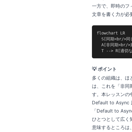
一方で、即時のフ
文章を書く力が必
flowchart LR

  S[同期<br/>
  A[非同期<br/
  T --> R[適
💡 ポイント
多くの組織は、ほ
は、これを「非同期
す。本レッスンの
Default to Asyn
「Default to
ひとつとして広く
意味するところは