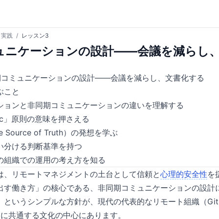
ト実践
/
レッスン3
ュニケーションの設計——会議を減らし
期コミュニケーションの設計——会議を減らし、文書化する
ぶこと
ションと非同期コミュニケーションの違いを理解する
 Async」原則の意味を押さえる
le Source of Truth）の発想を学ぶ
い分ける判断基準を持つ
の組織での運用の考え方を知る
は、リモートマネジメントの土台として信頼と
心理的安全性
を
出す働き方」の核心である、非同期コミュニケーションの設計
というシンプルな方針が、現代の代表的なリモート組織（GitLab
 など）に共通する文化の中心にあります。