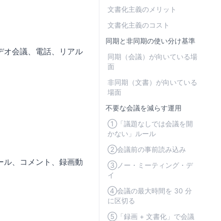
文書化主義のメリット
文書化主義のコスト
同期と非同期の使い分け基準
デオ会議、電話、リアル
同期（会議）が向いている場
面
非同期（文書）が向いている
場面
不要な会議を減らす運用
①「議題なしでは会議を開
かない」ルール
②会議前の事前読み込み
ール、コメント、録画動
③ノー・ミーティング・デ
イ
④会議の最大時間を 30 分
に区切る
⑤「録画 + 文書化」で会議