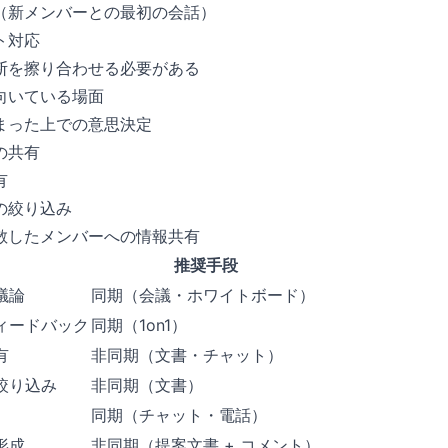
（新メンバーとの最初の会話）
ト対応
断を擦り合わせる必要がある
向いている場面
まった上での意思決定
の共有
有
の絞り込み
散したメンバーへの情報共有
推奨手段
議論
同期（会議・ホワイトボード）
ィードバック
同期（1on1）
有
非同期（文書・チャット）
絞り込み
非同期（文書）
同期（チャット・電話）
形成
非同期（提案文書 + コメント）