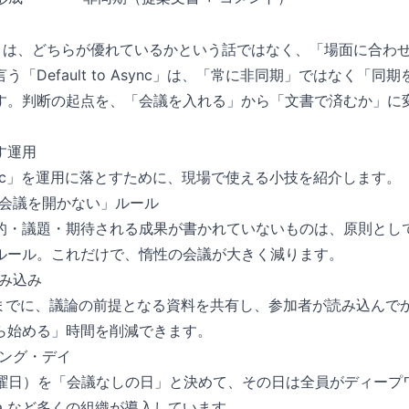
同期」は、どちらが優れているかという話ではなく、「場面に合わ
う「Default to Async」は、「常に非同期」ではなく「
す。判断の起点を、「会議を入れる」から「文書で済むか」に
す運用
o Async」を運用に落とすために、現場で使える小技を紹介します。
会議を開かない」ルール
的・議題・期待される成果が書かれていないものは、原則とし
ルール。これだけで、惰性の会議が大きく減ります。
み込み
間前までに、議論の前提となる資料を共有し、参加者が読み込んで
ら始める」時間を削減できます。
ング・デイ
：水曜日）を「会議なしの日」と決めて、その日は全員がディープ
 Asana など多くの組織が導入しています。