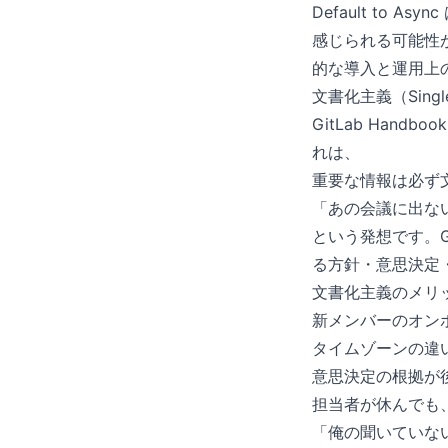
Default to
感じられる可能性
的な導入と運用上
文書化主義（Single S
GitLab Hand
れは、
重要な情報は必ず
「あの会議に出な
という発想です。Gi
る方針・意思決定
文書化主義のメリ
新メンバーのオン
タイムゾーンの違
意思決定の根拠が
担当者が休んでも
「俺の聞いていな