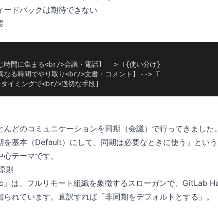
ィードバックは期待できない
要
同じ時間に集まる<br/>会議・電話] --> T{使い分け}

>異なる時間でやり取り<br/>文書・コメント] --> T

切なタイミングで<br/>適切な手段]
とんどのコミュニケーションを同期（会議）で行ってきました
を基本（Default）にして、同期は必要なときに使う」とい
中心テーマです。
c 原則
 Async」は、フルリモート組織を象徴するスローガンで、GitLab H
知られています。直訳すれば「非同期をデフォルトとする」。
、