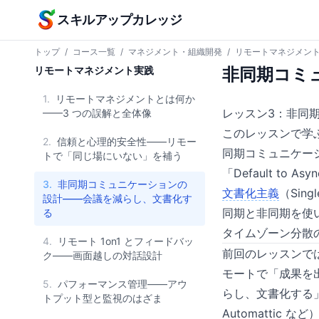
本文へスキップ
スキルアップカレッジ
トップ
/
コース一覧
/
マネジメント・組織開発
/
リモートマネジメン
リモートマネジメント実践
非同期コミ
1.
リモートマネジメントとは何か
レッスン3：非同
——3 つの誤解と全体像
このレッスンで学
2.
信頼と心理的安全性——リモー
同期コミュニケー
トで「同じ場にいない」を補う
「Default to
3.
非同期コミュニケーションの
文書化主義
（Sing
設計——会議を減らし、文書化す
同期と非同期を使
る
タイムゾーン分散
4.
リモート 1on1 とフィードバッ
前回のレッスンで
ク——画面越しの対話設計
モートで「成果を
5.
パフォーマンス管理——アウ
らし、文書化する」
トプット型と監視のはざま
Automattic