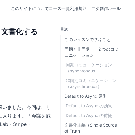
このサイトについて
コース一覧
利用規約・二次創作ルール
目次
、文書化する
このレッスンで学ぶこと
同期と非同期——2 つのコミ
ュニケーション
同期コミュニケーション
（synchronous）
非同期コミュニケーション
（asynchronous）
Default to Async 原則
Default to Async の効果
扱いました。今回は、リ
に入ります。「会議を減
Default to Async の前提
・Stripe・
文書化主義（Single Source
of Truth）