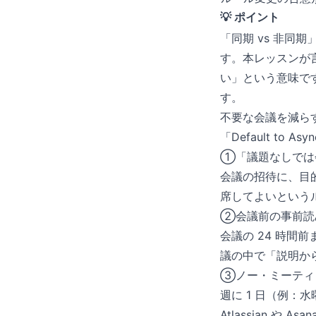
💡 ポイント
「同期 vs 非
す。本レッスンが言
い」という意味で
す。
不要な会議を減ら
「Default t
①「議題なしでは
会議の招待に、目
席してよいという
②会議前の事前読
会議の 24 時
議の中で「説明か
③ノー・ミーティ
週に 1 日（例
Atlassian や