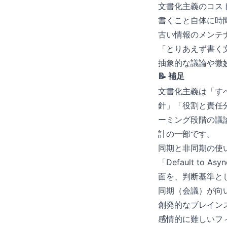
文書化主義のコス
書くこと自体に時
古い情報のメンテ
「とりあえず書く
抽象的な議論や微
📝 補足
文書化主義は「す
針」「役割と責任
ーミング段階の議
計の一部です。
同期と非同期の使
「Default 
面を、判断基準と
同期（会議）が向
創発的なブレイン
感情的に難しいフ