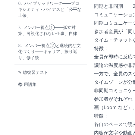
6.
ハイブリッドワーク——プロ
同期と非同期——
キシミティ・バイアスと「公平な
コミュニケーション
土俵」
同期コミュニケーショ
7.
メンバー視点①——孤立対
参加者全員が「同
策、可視化されない仕事、自律
タイム・チャット
8.
メンバー視点②と継続的な文
特徴：
化づくり——キャリア、振り返
全員が即時に反応
り、修了後
議論の温度感や非
✎ 総復習テスト
一方で、全員のス
タイムゾーンが分
📚 用語集
非同期コミュニケーシ
参加者がそれぞれ
画（Loom など
特徴：
各自のペースで読
内容が文字や動画