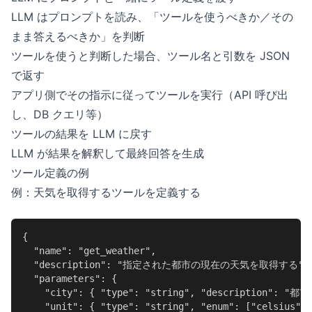
LLM はプロンプトを読み、「ツールを使うべきか／その
まま答えるべきか」を判断
ツールを使うと判断した場合、ツール名と引数を JSON
で返す
アプリ側でその指示に従ってツールを実行（API 呼び出
し、DB クエリ等）
ツールの結果を LLM に戻す
LLM が結果を解釈して最終回答を生成
ツール定義の例
例：天気を取得するツールを定義する
{

  "name": "get_weather",

  "description": "指定された都市の現在の天気を取得する",

  "parameters": {

    "city": { "type": "string", "description": 
    "unit": { "type": "string", "enum": ["celsius", 