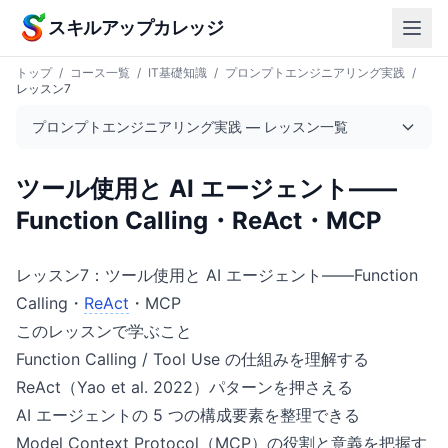
本文へスキップ
スキルアップカレッジ
トップ
/
コース一覧
/
IT基礎知識
/
プロンプトエンジニアリング実践
/
レッスン7
プロンプトエンジニアリング実践 — レッスン一覧
ツール使用と AI エージェント——
Function Calling・ReAct・MCP
レッスン7：ツール使用と AI エージェント——Function
Calling・
ReAct
・MCP
このレッスンで学ぶこと
Function Calling / Tool Use の仕組みを理解する
ReAct（Yao et al. 2022）パターンを押さえる
AI エージェントの 5 つの構成要素を整理できる
Model Context Protocol（MCP）の役割と意義を把握す