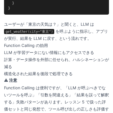
  }

}
ユーザーが「東京の天気は？」と聞くと、LLM は
を呼ぶように指示し、アプリ
get_weather(city="東京")
が実行、結果を LLM に戻す、という流れです。
Function Calling の効用
LLM が学習データにない情報にもアクセスできる
計算・データ操作を外部に任せられ、ハルシネーションが
減る
構造化された結果を後段で処理できる
⚠️ 注意
Function Calling は便利ですが、「LLM が呼ぶべきでな
いツールを呼ぶ」「引数を間違える」「結果を誤って解釈
する」失敗パターンがあります。レッスン 5 で扱った評
価セットと同じ発想で、ツール呼び出しの正しさも評価す