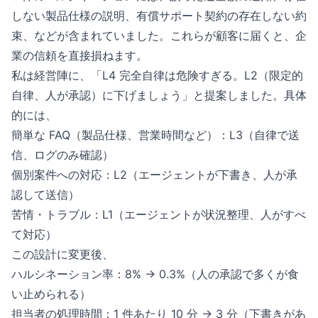
しない製品仕様の説明、有償サポート契約の存在しない約
束、などが含まれていました。これらが顧客に届くと、企
業の信頼を直接損ねます。
私は経営陣に、「L4 完全自律は危険すぎる。L2（限定的
自律、人が承認）に下げましょう」と提案しました。具体
的には、
簡単な FAQ（製品仕様、営業時間など）：L3（自律で送
信、ログのみ確認）
個別案件への対応：L2（エージェントが下書き、人が承
認して送信）
苦情・トラブル：L1（エージェントが状況整理、人がすべ
て対応）
この設計に変更後、
ハルシネーション率：8% → 0.3%（人の承認で多くが食
い止められる）
担当者の処理時間：1 件あたり 10 分 → 3 分（下書きがあ