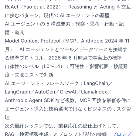
ReAct（Yao et al. 2022）：Reasoning と Acting を交互
に挟むパターン。現代の AI エージェントの基盤
AI エージェントの 5 構成要素：観察・思考・行動・記
憶・道具
Model Context Protocol（MCP、Anthropic 2024 年 11
月）：AI エージェントとツール／データソースを接続す
る標準プロトコル。2026 年 6 月時点で事実上の標準
自律性のレベル（L0〜L4）：可逆性・影響範囲・検証難
度・失敗コストで判断
AI エージェント・フレームワーク：LangChain／
LangGraph／AutoGen／CrewAI／LlamaIndex／
Anthropic Agent SDK など複数。MCP 互換を最低条件に
エージェント導入は技術選択ではなくビジネスのリスク管
理
次の最終レッスンでは、業務応用の総仕上げとして、
RAG（検索拡張生成）とプロンプト設計の接続、
プロンプ