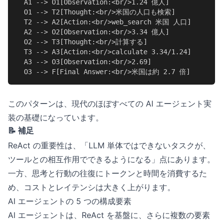
  A1 --> O1[Observation:<br/>1.24 億人]

  O1 --> T2[Thought:<br/>米国の人口も検索]

  T2 --> A2[Action:<br/>web_search 米国 人口]

  A2 --> O2[Observation:<br/>3.34 億人]

  O2 --> T3[Thought:<br/>計算する]

  T3 --> A3[Action:<br/>calculate 3.34/1.24]

  A3 --> O3[Observation:<br/>2.69]

  O3 --> F[Final Answer:<br/>米国は約 2.7 倍]
このパターンは、現代のほぼすべての AI エージェント実
装の基礎になっています。
📝 補足
ReAct の重要性は、「LLM 単体ではできないタスクが、
ツールとの相互作用でできるようになる」点にあります。
一方、思考と行動の往復にトークンと時間を消費するた
め、コストとレイテンシは大きく上がります。
AI エージェントの 5 つの構成要素
AI エージェントは、ReAct を基盤に、さらに複数の要素