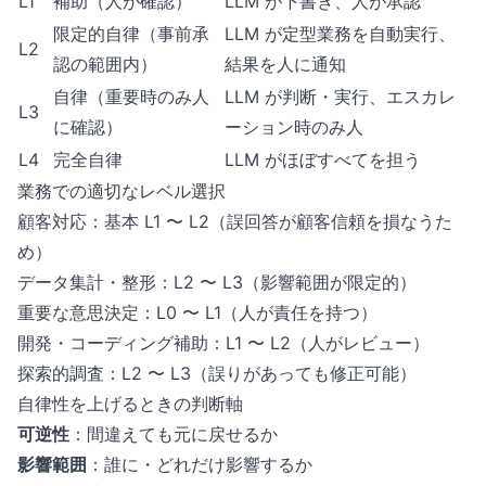
L1
補助（人が確認）
LLM が下書き、人が承認
限定的自律（事前承
LLM が定型業務を自動実行、
L2
認の範囲内）
結果を人に通知
自律（重要時のみ人
LLM が判断・実行、エスカレ
L3
に確認）
ーション時のみ人
L4
完全自律
LLM がほぼすべてを担う
業務での適切なレベル選択
顧客対応：基本 L1 〜 L2（誤回答が顧客信頼を損なうた
め）
データ集計・整形：L2 〜 L3（影響範囲が限定的）
重要な意思決定：L0 〜 L1（人が責任を持つ）
開発・コーディング補助：L1 〜 L2（人がレビュー）
探索的調査：L2 〜 L3（誤りがあっても修正可能）
自律性を上げるときの判断軸
可逆性
：間違えても元に戻せるか
影響範囲
：誰に・どれだけ影響するか