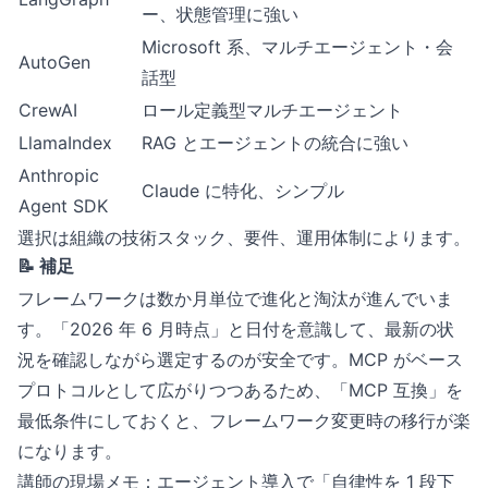
ー、状態管理に強い
Microsoft 系、マルチエージェント・会
AutoGen
話型
CrewAI
ロール定義型マルチエージェント
LlamaIndex
RAG とエージェントの統合に強い
Anthropic
Claude に特化、シンプル
Agent SDK
選択は組織の技術スタック、要件、運用体制によります。
📝 補足
フレームワークは数か月単位で進化と淘汰が進んでいま
す。「2026 年 6 月時点」と日付を意識して、最新の状
況を確認しながら選定するのが安全です。MCP がベース
プロトコルとして広がりつつあるため、「MCP 互換」を
最低条件にしておくと、フレームワーク変更時の移行が楽
になります。
講師の現場メモ：エージェント導入で「自律性を 1 段下