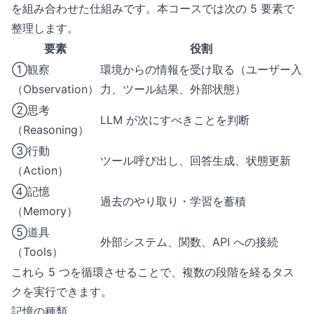
を組み合わせた仕組みです。本コースでは次の 5 要素で
整理します。
要素
役割
①観察
環境からの情報を受け取る（ユーザー入
（Observation）
力、ツール結果、外部状態）
②思考
LLM が次にすべきことを判断
（Reasoning）
③行動
ツール呼び出し、回答生成、状態更新
（Action）
④記憶
過去のやり取り・学習を蓄積
（Memory）
⑤道具
外部システム、関数、API への接続
（Tools）
これら 5 つを循環させることで、複数の段階を経るタス
クを実行できます。
記憶の種類