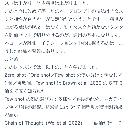
ストは下がり、平均精度は上がりました。
このときに改めて感じたのが、プロンプトの技法は「タス
クと相性が合うか」が決定的だということです。「精度が
上がる魔法の呪文」はなく、効くタスクと効かないタスク
を評価セットで切り分けるのが、運用の基本になります。
本コースが評価・イテレーションを中心に据えるのは、こ
うした経験が背景にあります。
まとめ
このレッスンでは、以下のことを学びました。
Zero-shot／One-shot／Few-shot の使い分け：例なし／
1 個／複数個。Few-shot は Brown et al. 2020 の GPT-3
論文で広く知られた
Few-shot の例の選び方：多様性／難度の配分／ネガティ
ブ例／順序の影響。経験的には 3〜7 個程度が費用対効果
が高い
Chain-of-Thought（Wei et al. 2022）：「結論だけ」で