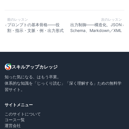
前のレッスン
次のレッスン
プロンプトの基本骨格——役
出力制御——構造化、JSON
割・指示・文脈・例・出力形式
Schema、Markdown／XML
スキルアップカレッジ
知った気になる、はもう卒業。
体系的な知識を「じっくり読む」「深く理解する」ための無料学
習サイト。
サイトメニュー
このサイトについて
コース一覧
運営会社