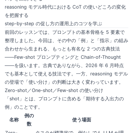
reasoning モデル時代における CoT の使いどころの変化
を把握する
step-by-step の促し方の運用上のコツを学ぶ
前回のレッスンでは、プロンプトの基本骨格を 5 要素で
整理しました。今回は、その中の「例」と「指示」の組み
合わせから生まれる、もっとも有名な 2 つの古典技法
——Few-shot プロンプティングと Chain-of-Thought
——を扱います。古典でありながら、2026 年 6 月時点
でも基本として使える技法です。一方、reasoning モデル
の登場で「使い分け」の判断は大きく変わっています。
Zero-shot／One-shot／Few-shot の使い分け
「shot」とは、プロンプトに含める「期待する入出力の
例」のことです。
例の
名称
使う場面
数
Zero-
タスクが標準的で、例なしでも LLM が理