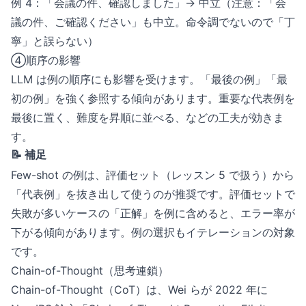
例 4：「会議の件、確認しました」→ 中立（注意：「会
議の件、ご確認ください」も中立。命令調でないので「丁
寧」と誤らない）
④順序の影響
LLM は例の順序にも影響を受けます。「最後の例」「最
初の例」を強く参照する傾向があります。重要な代表例を
最後に置く、難度を昇順に並べる、などの工夫が効きま
す。
📝 補足
Few-shot の例は、評価セット（レッスン 5 で扱う）から
「代表例」を抜き出して使うのが推奨です。評価セットで
失敗が多いケースの「正解」を例に含めると、エラー率が
下がる傾向があります。例の選択もイテレーションの対象
です。
Chain-of-Thought（思考連鎖）
Chain-of-Thought（CoT）は、Wei らが 2022 年に