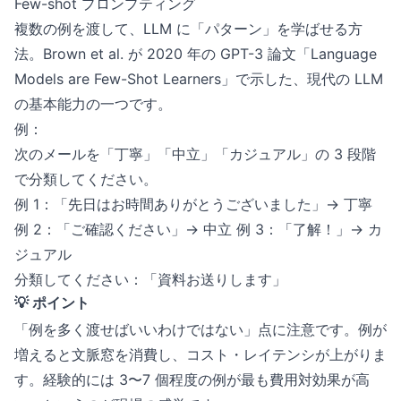
Few-shot プロンプティング
複数の例を渡して、LLM に「パターン」を学ばせる方
法。Brown et al. が 2020 年の GPT-3 論文「Language
Models are Few-Shot Learners」で示した、現代の LLM
の基本能力の一つです。
例：
次のメールを「丁寧」「中立」「カジュアル」の 3 段階
で分類してください。
例 1：「先日はお時間ありがとうございました」→ 丁寧
例 2：「ご確認ください」→ 中立 例 3：「了解！」→ カ
ジュアル
分類してください：「資料お送りします」
💡 ポイント
「例を多く渡せばいいわけではない」点に注意です。例が
増えると文脈窓を消費し、コスト・レイテンシが上がりま
す。経験的には 3〜7 個程度の例が最も費用対効果が高