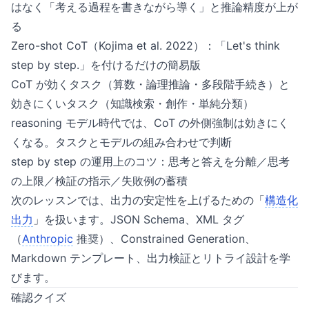
はなく「考える過程を書きながら導く」と推論精度が上が
る
Zero-shot CoT（Kojima et al. 2022）：「Let's think
step by step.」を付けるだけの簡易版
CoT が効くタスク（算数・論理推論・多段階手続き）と
効きにくいタスク（知識検索・創作・単純分類）
reasoning モデル時代では、CoT の外側強制は効きにく
くなる。タスクとモデルの組み合わせで判断
step by step の運用上のコツ：思考と答えを分離／思考
の上限／検証の指示／失敗例の蓄積
次のレッスンでは、出力の安定性を上げるための「
構造化
出力
」を扱います。JSON Schema、XML タグ
（
Anthropic
推奨）、Constrained Generation、
Markdown テンプレート、出力検証とリトライ設計を学
びます。
確認クイズ