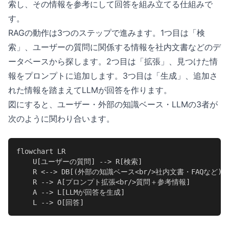
索し、その情報を参考にして回答を組み立てる仕組みで
す。
RAGの動作は3つのステップで進みます。1つ目は「検
索」、ユーザーの質問に関係する情報を社内文書などのデ
ータベースから探します。2つ目は「拡張」、見つけた情
報をプロンプトに追加します。3つ目は「生成」、追加さ
れた情報を踏まえてLLMが回答を作ります。
図にすると、ユーザー・外部の知識ベース・LLMの3者が
次のように関わり合います。
flowchart LR

    U[ユーザーの質問] --> R[検索]

    R <--> DB[(外部の知識ベース<br/>社内文書・FAQなど)]

    R --> A[プロンプト拡張<br/>質問＋参考情報]

    A --> L[LLMが回答を生成]

    L --> O[回答]