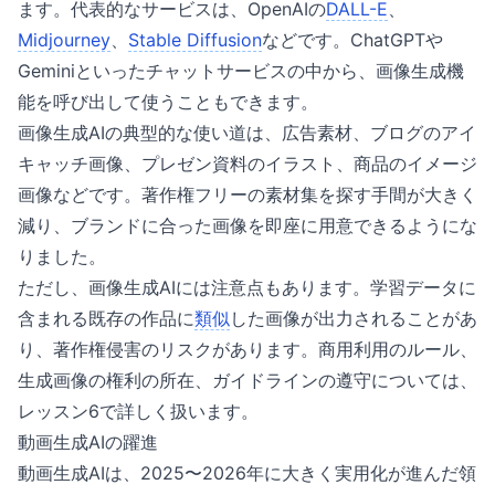
ます。代表的なサービスは、OpenAIの
DALL-E
、
Midjourney
、
Stable Diffusion
などです。ChatGPTや
Geminiといったチャットサービスの中から、画像生成機
能を呼び出して使うこともできます。
画像生成AIの典型的な使い道は、広告素材、ブログのアイ
キャッチ画像、プレゼン資料のイラスト、商品のイメージ
画像などです。著作権フリーの素材集を探す手間が大きく
減り、ブランドに合った画像を即座に用意できるようにな
りました。
ただし、画像生成AIには注意点もあります。学習データに
含まれる既存の作品に
類似
した画像が出力されることがあ
り、著作権侵害のリスクがあります。商用利用のルール、
生成画像の権利の所在、ガイドラインの遵守については、
レッスン6で詳しく扱います。
動画生成AIの躍進
動画生成AIは、2025〜2026年に大きく実用化が進んだ領