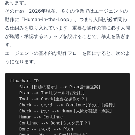
あります。
そのため、2026年現在、多くの企業ではエージェントの
動作に「Human-in-the-Loop」、つまり人間が必ず関わ
る仕組みを取り入れています。重要な操作の前に必ず人間
が確認・承認するステップを設けることで、暴走を防ぎま
す。
エージェントの基本的な動作フローを図にすると、次のよ
うになります。
flowchart TD

    Start[目標の指示] --> Plan[計画立案]

    Plan --> Tool[ツール呼び出し]

    Tool --> Check{重要な操作か？}

    Check -- いいえ --> Continue[そのまま続行]

    Check -- はい --> Human[人間が確認・承認]

    Human --> Continue

    Continue --> Done{タスク完了？}

    Done -- いいえ --> Plan
