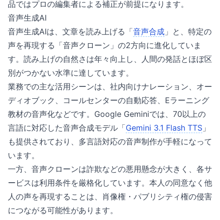
品ではプロの編集者による補正が前提になります。
音声生成AI
音声生成AIは、文章を読み上げる「
音声合成
」と、特定の
声を再現する「音声クローン」の2方向に進化していま
す。読み上げの自然さは年々向上し、人間の発話とほぼ区
別がつかない水準に達しています。
業務での主な活用シーンは、社内向けナレーション、オー
ディオブック、コールセンターの自動応答、Eラーニング
教材の音声化などです。Google Geminiでは、70以上の
言語に対応した音声合成モデル「
Gemini 3.1 Flash TTS
」
も提供されており、多言語対応の音声制作が手軽になって
います。
一方、音声クローンは詐欺などの悪用懸念が大きく、各サ
ービスは利用条件を厳格化しています。本人の同意なく他
人の声を再現することは、肖像権・パブリシティ権の侵害
につながる可能性があります。