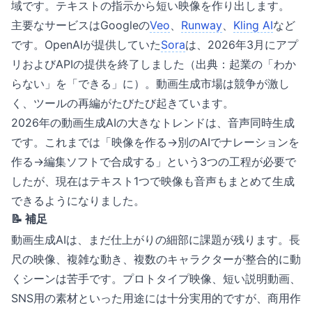
域です。テキストの指示から短い映像を作り出します。
主要なサービスはGoogleの
Veo
、
Runway
、
Kling AI
など
です。OpenAIが提供していた
Sora
は、2026年3月にアプ
リおよびAPIの提供を終了しました（出典：
起業の「わか
らない」を「できる」に
）。動画生成市場は競争が激し
く、ツールの再編がたびたび起きています。
2026年の動画生成AIの大きなトレンドは、音声同時生成
です。これまでは「映像を作る→別のAIでナレーションを
作る→編集ソフトで合成する」という3つの工程が必要で
したが、現在はテキスト1つで映像も音声もまとめて生成
できるようになりました。
📝 補足
動画生成AIは、まだ仕上がりの細部に課題が残ります。長
尺の映像、複雑な動き、複数のキャラクターが整合的に動
くシーンは苦手です。プロトタイプ映像、短い説明動画、
SNS用の素材といった用途には十分実用的ですが、商用作