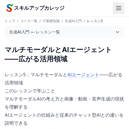
本文へスキップ
スキルアップカレッジ
トップ
/
コース一覧
/
IT基礎知識
/
生成AI入門
/
レッスン5
生成AI入門 — レッスン一覧
マルチモーダルとAIエージェント
——広がる活用領域
レッスン5：マルチモーダルと
AIエージェント
——広がる
活用領域
このレッスンで学ぶこと
マルチモーダルAIの考え方と画像・動画・音声生成の現状
を理解する
AIエージェントの仕組みと従来のチャット型AIとの違いを
説明できる