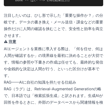
    Done -- はい --> End[結果出力]
注目したいのは、ひし形で示した「重要な操作か？」の分
岐です。データの書き換え・メール送信・課金などの重要
操作だけに人間の確認を挟むことで、安全性と効率を両立
させます。
⚠️ 注意
AIエージェントを業務に導入する際は、「何を任せ、何は
人間が確認するか」の境界線を最初に決めることが大切で
す。情報の参照や下書きの作成は任せても、最終的な発信
や金銭的な決定は人間が行う、といった区分けが基本で
す。
RAG——AIに自社の知識を持たせる仕組み
RAG（ラグ）は、Retrieval-Augmented Generationの略
で、日本語では「検索拡張生成」と訳されます。生成AIが
回答を作るときに、外部のデータベースから関連情報を検