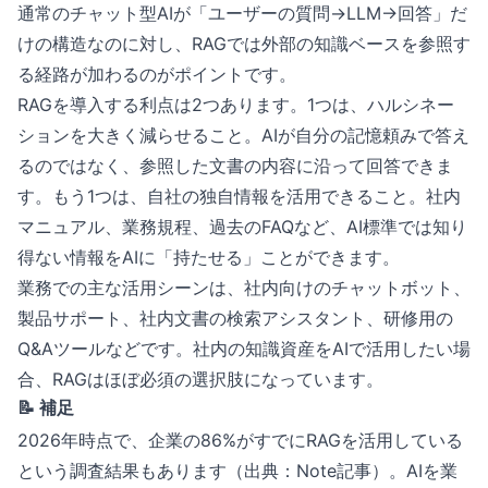
通常のチャット型AIが「ユーザーの質問→LLM→回答」だ
けの構造なのに対し、RAGでは外部の知識ベースを参照す
る経路が加わるのがポイントです。
RAGを導入する利点は2つあります。1つは、ハルシネー
ションを大きく減らせること。AIが自分の記憶頼みで答え
るのではなく、参照した文書の内容に沿って回答できま
す。もう1つは、自社の独自情報を活用できること。社内
マニュアル、業務規程、過去のFAQなど、AI標準では知り
得ない情報をAIに「持たせる」ことができます。
業務での主な活用シーンは、社内向けのチャットボット、
製品サポート、社内文書の検索アシスタント、研修用の
Q&Aツールなどです。社内の知識資産をAIで活用したい場
合、RAGはほぼ必須の選択肢になっています。
📝 補足
2026年時点で、企業の86%がすでにRAGを活用している
という調査結果もあります（出典：
Note記事
）。AIを業