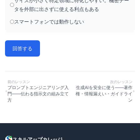
サイズが小さく特定領域に特化しやすい。機密デー
タを外部に出さずに使える利点もある
スマートフォンでは動作しない
回答する
前のレッスン
次のレッスン
プロンプトエンジニアリング入
生成AIを安全に使う——著作
門——伝わる指示文の組み立て
権・情報漏えい・ガイドライ
方
ン
スキルアップカレッジ