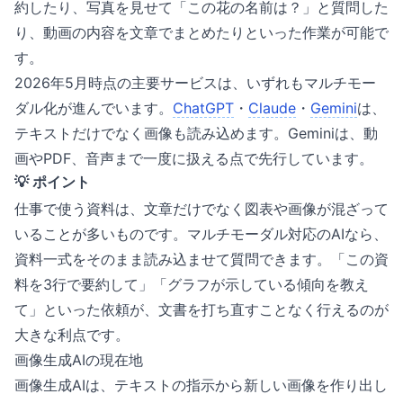
約したり、写真を見せて「この花の名前は？」と質問した
り、動画の内容を文章でまとめたりといった作業が可能で
す。
2026年5月時点の主要サービスは、いずれもマルチモー
ダル化が進んでいます。
ChatGPT
・
Claude
・
Gemini
は、
テキストだけでなく画像も読み込めます。Geminiは、動
画やPDF、音声まで一度に扱える点で先行しています。
💡 ポイント
仕事で使う資料は、文章だけでなく図表や画像が混ざって
いることが多いものです。マルチモーダル対応のAIなら、
資料一式をそのまま読み込ませて質問できます。「この資
料を3行で要約して」「グラフが示している傾向を教え
て」といった依頼が、文書を打ち直すことなく行えるのが
大きな利点です。
画像生成AIの現在地
画像生成AIは、テキストの指示から新しい画像を作り出し