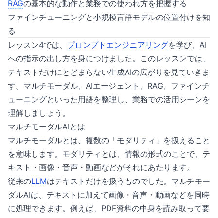
RAG
の基本的な動作と業務での使われ方を把握する
ファインチューニングと小規模言語モデルの位置付けを知
る
レッスン4では、
プロンプト
エンジニアリング
を学び、AI
への指示の出し方を身につけました。このレッスンでは、
テキストだけにとどまらない生成AIの広がりを見ていきま
す。マルチモーダル、AIエージェント、RAG、ファインチ
ューニングといった用語を整理し、業務での活用シーンを
理解しましょう。
マルチモーダルAIとは
マルチモーダルとは、複数の「モダリティ」を扱えること
を意味します。モダリティとは、情報の形式のことで、テ
キスト・画像・音声・動画などがそれにあたります。
従来の
LLM
はテキストだけを扱うものでした。マルチモー
ダルAIは、テキストに加えて画像・音声・動画などを同時
に処理できます。例えば、PDF資料の中身を読み取って要