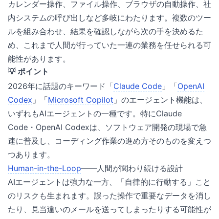
カレンダー操作、ファイル操作、ブラウザの自動操作、社
内システムの呼び出しなど多岐にわたります。複数のツー
ルを組み合わせ、結果を確認しながら次の手を決めるた
め、これまで人間が行っていた一連の業務を任せられる可
能性があります。
💡 ポイント
2026年に話題のキーワード「
Claude Code
」「
OpenAI
Codex
」「
Microsoft Copilot
」のエージェント機能は、
いずれもAIエージェントの一種です。特にClaude
Code・OpenAI Codexは、ソフトウェア開発の現場で急
速に普及し、コーディング作業の進め方そのものを変えつ
つあります。
Human-in-the-Loop
——人間が関わり続ける設計
AIエージェントは強力な一方、「自律的に行動する」こと
のリスクも生まれます。誤った操作で重要なデータを消し
たり、見当違いのメールを送ってしまったりする可能性が