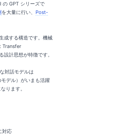
の GPT シリーズで
測
を大量に行い、
Post-
出力文を生成する構造です。機械
ransfer
一する設計思想が特徴です。
ような対話モデルは
派生のモデル）がいまも活躍
択になります。
途に対応