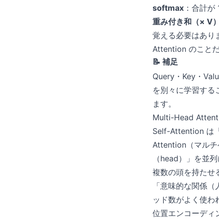
softmax
：合計が
重み付き和（× V
覚える必要はありません
Attention 
📝 補足
Query・Key・
を別々に学習する
ます。
Multi-Head 
Self-Attenti
Attention
（head）」を並列
複数の頭を持たせ
「意味的な関係（人
ッド数がよく使わ
位置エンコーディ