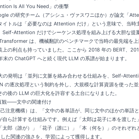
tion Is All You Need」の衝撃
oogle の研究チーム（アシシュ・ヴァスワニほか）が論文「Attention 
イトルは「必要なのは Attention だけ」という意味で、当
elf-Attention だけでシーケンス処理を組み上げる大胆な
Transformer は、機械翻訳のベンチマークで当時の最先端
の利点も持っていました。ここから 2018 年の BERT、2019
 年末の ChatGPT へと続く現代 LLM の系譜が始まります。
 の最大の発明は「並列に文脈を絡み合わせる仕組みを、Self-Atten
NN の逐次処理という制約を外し、大規模な計算資源を使った
の後の LLM の巨大化を許容する土台になりました。
on の直観——文中の関連付け
ntion（自己注意機構）は、「文中の各単語が、同じ文中のほかの単
が自ら計算する仕組みです。例えば「太郎は花子に本を渡した
「太郎（誰が）」「花子（誰に）」「本（何を）」のそれぞれと関
は、こうした関連の強さを、学習によって獲得します。