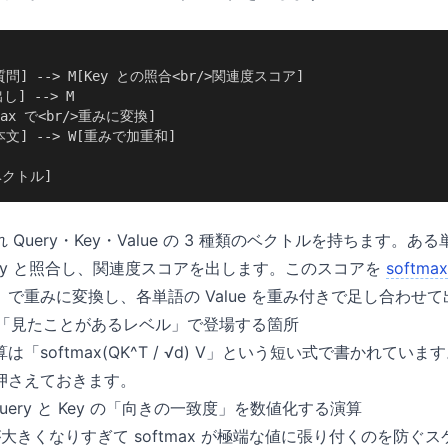
/>質問] --> M[Key との照合<br/>関連度スコア]

し] --> M

tmax で<br/>重みに変換]

/>本文] --> W[重みで加重和]

力ベクトル]
Query・Key・Value の 3 種類のベクトルを持ちます。ある単
ey と照合し、関連度スコアを出します。このスコアを
softmax
で重みに変換し、各単語の Value を重み付きで足し合わせ
「見たことがあるレベル」で登場する箇所
「softmax(QK^T / √d) V」という短い式で書かれて
押さえておきます。
uery と Key の「向きの一致度」を数値化する演算
大きくなりすぎて softmax が極端な値に張り付くのを防ぐ