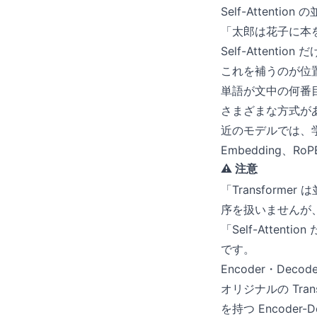
Self-Atten
「太郎は花子に本
Self-Attenti
これを補うのが位置エ
単語が文中の何番
さまざまな方式があり
近のモデルでは、
Embedding、R
⚠️ 注意
「Transfor
序を扱いませんが
「Self-Att
です。
Encoder・Decod
オリジナルの Tra
を持つ Encode