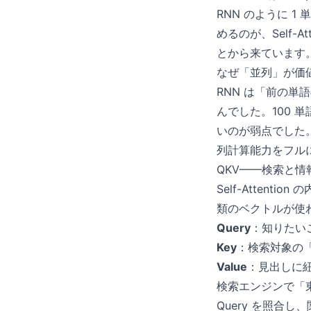
RNN のように 
めるのが、Self-
とから来ています
なぜ「並列」が価
RNN は「前の
んでした。100 
いのが弱点でした。S
列計算能力をフル
QKV——検索と
Self-Attent
類のベクトルが使
Query
：知りたい
Key
：検索対象の
Value
：見出しに
検索エンジンで「東
Query を照合し、