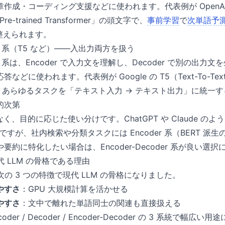
作成・コーディング支援などに使われます。代表例が OpenAI 
 Pre-trained Transformer」の頭文字で、
事前学習
で
次単語予
整えられます。
oder 系（T5 など）——入出力両方を扱う
oder 系は、Encoder で入力文を理解し、Decoder で別の
どに使われます。代表例が Google の T5（Text-To-Text T
er）で、あらゆるタスクを「テキスト入力 → テキスト出力」に統
的次第
く、目的に応じた使い分けです。ChatGPT や Claude の
主流ですが、社内検索や分類タスクには Encoder 系（BERT 
要約に特化したい場合は、Encoder-Decoder 系が良い選
が現代 LLM の骨格である理由
 は、次の 3 つの特徴で現代 LLM の骨格になりました。
やすさ
：GPU 大規模計算を活かせる
やすさ
：文中で離れた単語同士の関連も直接扱える
coder / Decoder / Encoder-Decoder の 3 系統で幅広い用