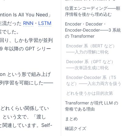
位置エンコーディング——順
Is All You Need」
序情報を後から埋め込む
時主流だった
RNN
・
LSTM
Encoder・Decoder・
Encoder-Decoder——3 系統
提案でした。
の Transformer
を上回り、しかも学習が並列
Encoder 系（BERT など）
 年以降の GPT シリー
——入力の理解に特化
Decoder 系（GPT など）
——次単語生成に特化
tion という形で組み上げ
Encoder-Decoder 系（T5
並列学習を可能にした——
など）——入出力両方を扱う
どれを使うかは目的次第
Transformer が現代 LLM の
語とどれくらい関係してい
骨格である理由
」という文で、「渡し
まとめ
連しています。Self-
確認クイズ