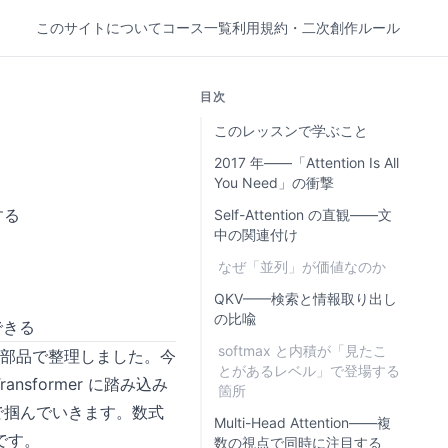
このサイトについて
コース一覧
利用規約・二次創作ルール
目次
このレッスンで学ぶこと
2017 年——「Attention Is All
You Need」の衝撃
する
Self-Attention の直観——文
中の関連付け
なぜ「並列」が価値なのか
QKV——検索と情報取り出し
の比喩
できる
softmax と内積が「見たこ
3 部品で整理しました。今
とがあるレベル」で登場する
sformer に踏み込み
箇所
比喩で掴んでいきます。数式
Multi-Head Attention——複
です。
数の視点で同時に注目する