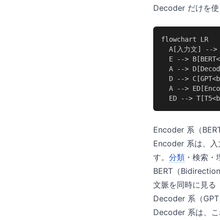
Decoder だ
flowchart LR

  A[入力文] --> E
  E --> B[BE
  A --> D[Decod
  D --> C[GP
  A --> ED[Enco
  ED --> T[T
Encoder 系（
Encoder 系
す。
分類
・検索・埋
BERT（Bidirecti
文脈を同時に見る
Decoder 系（
Decoder 系