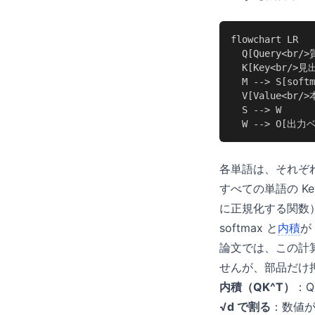
flowchart LR

  Q[Query<br
  K[Key<br/>見出
  M --> S[sof
  V[Value<br
  S --> W

  W --> O[出
各単語は、それぞれ 
すべての単語の K
に正規化する関数）
softmax と
内積
が
論文では、この計算は
せんが、部品だけ
内積（QK^T）
：Q
√d で割る
：数値が