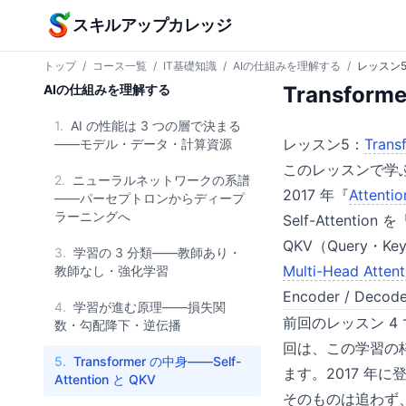
本文へスキップ
スキルアップカレッジ
トップ
/
コース一覧
/
IT基礎知識
/
AIの仕組みを理解する
/
レッスン
AIの仕組みを理解する
Transform
1.
AI の性能は 3 つの層で決まる
レッスン5：
Trans
——モデル・データ・計算資源
このレッスンで学
2.
ニューラルネットワークの系譜
2017 年『
Attentio
——パーセプトロンからディープ
ラーニングへ
Self-Attent
QKV（Query・
3.
学習の 3 分類——教師あり・
Multi-Head Attent
教師なし・強化学習
Encoder / Decode
4.
学習が進む原理——損失関
前回のレッスン 4
数・勾配降下・逆伝播
回は、この学習の枠組
5.
Transformer の中身——Self-
ます。2017 年に
Attention と QKV
そのものは追わず