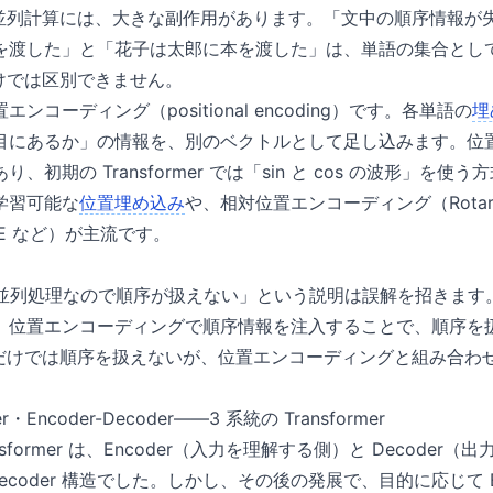
tion の並列計算には、大きな副作用があります。「文中の順序情
を渡した」と「花子は太郎に本を渡した」は、単語の集合とし
on だけでは区別できません。
ンコーディング（positional encoding）です。各単語の
埋
目にあるか」の情報を、別のベクトルとして足し込みます。位
、初期の Transformer では「sin と cos の波形」を
学習可能な
位置埋め込み
や、相対位置エンコーディング（Rotary P
oPE など）が主流です。
mer は並列処理なので順序が扱えない」という説明は誤解を招きま
、位置エンコーディングで順序情報を注入することで、順序を
ention だけでは順序を扱えないが、位置エンコーディングと組み
er・Encoder-Decoder——3 系統の Transformer
nsformer は、Encoder（入力を理解する側）と Decode
r-Decoder 構造でした。しかし、その後の発展で、目的に応じて E