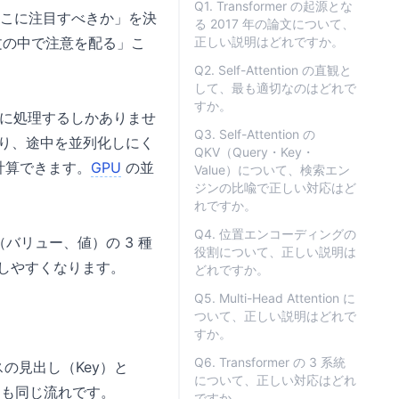
Q1. Transformer の起源とな
どこに注目すべきか」を決
る 2017 年の論文について、
身の文の中で注意を配る」こ
正しい説明はどれですか。
Q2. Self-Attention の直観と
して、最も適切なのはどれで
すか。
番に処理するしかありませ
Q3. Self-Attention の
あり、途中を並列化しにく
QKV（Query・Key・
」計算できます。
GPU
の並
Value）について、検索エン
ジンの比喩で正しい対応はど
れですか。
Q4. 位置エンコーディングの
ue（バリュー、値）の 3 種
役割について、正しい説明は
解しやすくなります。
どれですか。
Q5. Multi-Head Attention に
ついて、正しい説明はどれで
すか。
Q6. Transformer の 3 系統
の見出し（Key）と
について、正しい対応はどれ
on も同じ流れです。
ですか。