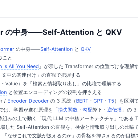
5
er の中身——Self-Attention と QKV
former
の中身——
Self-Attention
と
QKV
ぶこと
n Is All You Need
』が示した Transformer の位置づけを理解
ion を「文中の関連付け」の直観で把握する
Key・Value）を「検索と情報取り出し」の比喩で理解する
ion
と位置エンコーディングの役割を押さえる
r /
Encoder-Decoder
の 3 系統（
BERT
・
GPT
・
T5
）を区別
 では、学習が進む原理を「
損失関数
・
勾配
降下・
逆伝播
」の 
みの上で動く「現代 LLM の中核アーキテクチャ」である Tran
登場した Self-Attention の直観を、検索と情報取り出しの
、「なぜこれで文脈が扱えるのか」の骨格を押さえるのが目標