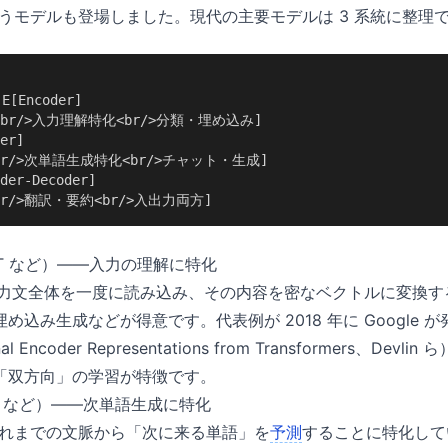
けを使うモデルも登場しました。現代の主要モデルは 3 系統に整理
[Encoder]

RT<br/>入力理解特化<br/>分類・埋め込み]

er]

T<br/>次単語生成特化<br/>チャット・生成]

der-Decoder]

5<br/>翻訳・要約<br/>入出力両方]
BERT など）——入力の理解に特化
は、入力文全体を一度に読み込み、その内容を密なベクトルに変換
め込み生成などが得意です。代表例が 2018 年に Google 
onal Encoder Representations from Transformers、D
「双方向」の学習が特徴です。
GPT など）——次単語生成に特化
は、これまでの文脈から「次に来る単語」を
予測
することに特化して