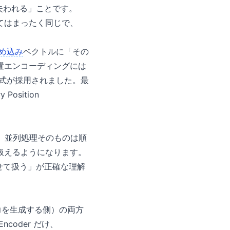
報が失われる」ことです。
てはまったく同じで、
め込み
ベクトルに「その
置エンコーディングには
使う方式が採用されました。最
osition
す。並列処理そのものは順
扱えるようになります。
合わせて扱う」が正確な理解
r（出力を生成する側）の両方
ncoder だけ、