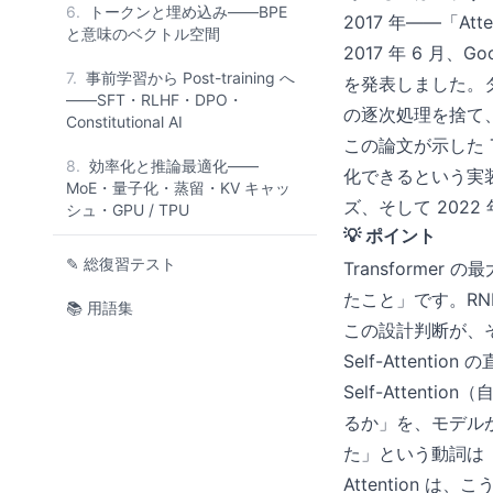
6.
トークンと埋め込み——BPE
2017 年——「Atten
と意味のベクトル空間
2017 年 6 月、G
7.
事前学習から Post-training へ
を発表しました。タ
——SFT・RLHF・DPO・
の逐次処理を捨て、S
Constitutional AI
この論文が示した 
8.
効率化と推論最適化——
化できるという実装上
MoE・量子化・蒸留・KV キャッ
ズ、そして 2022
シュ・GPU / TPU
💡 ポイント
✎ 総復習テスト
Transformer
たこと」です。R
📚 用語集
この設計判断が、そ
Self-Attenti
Self-Atte
るか」を、モデル
た」という動詞は
Attention 