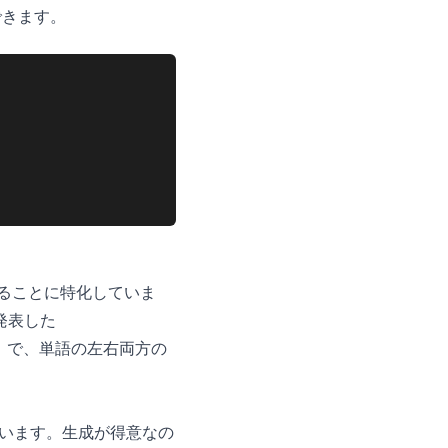
できます。
することに特化していま
が発表した
evlin ら）で、単語の左右両方の
います。生成が得意なの