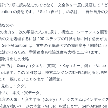
1 単語ずつ順に読み込むのではなく、文全体を一度に見渡して「
Attention の発想です。「Self（自己）」の名は、「自分自
。
値なのか
単語の出力を、次の単語の入力に戻す」構造上、シーケンスを順
単語の文を処理するには 100 ステップの計算を順に回す必要が
elf-Attention は、文中の全単語ペアの関連度を「同時に
に活かせるため、学習速度も推論速度も大幅に上がります。
情報取り出しの比喩
ion の内部では、Query（クエリ、質問）・Key（キー、鍵）・Val
われます。この 3 種類は、検索エンジンの動作に例えると理
こと・探したいことを表す「質問文」
「見出し・タグ」
紐づく「本文・実データ」
京の天気」と入力する（Query）と、システムはインデックス
関連が強いページの本文（Value）を返します。Self-Attenti