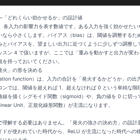
—「どれくらい効かせるか」の設計値
）は、各入力の影響力を表す数値です。ある入力を強く効かせた
いなら小さくします。バイアス（bias）は、閾値を調整するた
みとバイアスを、望ましい出力に近づくように少しずつ調整し
ッスン 4 で扱いますが、ここでは「重みを動かすと出力が変
観を持っておいてください。
発火」の形を決める
vation function）は、入力の合計を「発火するかどうか」
ンでは、閾値を超えれば 1、超えなければ 0 という単純な
線を描くシグモイド関数（sigmoid）や、負の値を 0 に切
ed Linear Unit、正規化線形関数）が主流になります。
で理解する必要はありません。「発火の強さの決め方」の設計
イドが使われていた時代から、ReLU が主流になった時代への