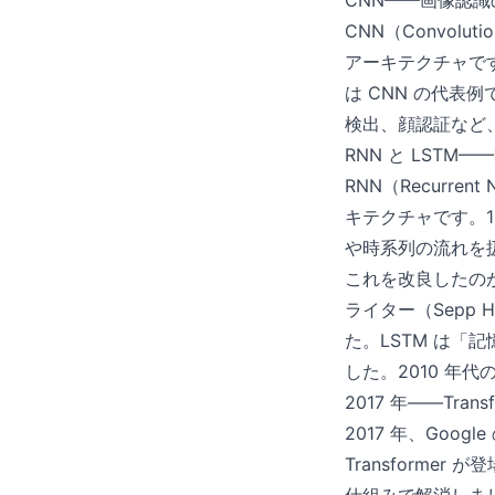
CNN——画像認識
CNN（Convolu
アーキテクチャです
は CNN の代表
検出、顔認証など
RNN と LSTM
RNN（Recurr
キテクチャです。
や時系列の流れを扱
これを改良したのが L
ライター（Sepp H
た。LSTM は
した。2010 年
2017 年——Trans
2017 年、Goog
Transforme