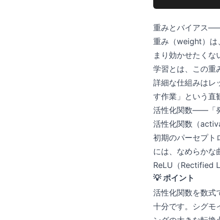
重みとバイアス—
重み（weight
まり効かせたくな
学習とは、この重
詳細な仕組みはレ
す作業」という直
活性化関数——「
活性化関数（acti
初期のパーセプトロ
には、なめらかな曲
ReLU（Rectifi
💡 ポイント
活性化関数を数式
十分です。シグモ