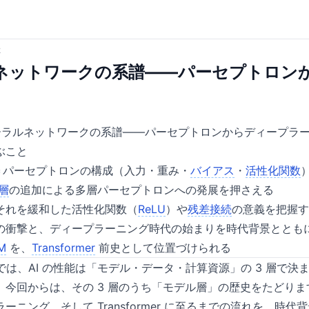
2
ネットワークの系譜——パーセプトロン
ーラルネットワークの系譜——パーセプトロンからディープラ
ぶこと
ン＝パーセプトロンの構成（入力・重み・
バイアス
・
活性化関数
層
の追加による多層パーセプトロンへの発展を押さえる
それを緩和した活性化関数（
ReLU
）や
残差接続
の意義を把握す
の衝撃と、ディープラーニング時代の始まりを時代背景ととも
M
を、
Transformer
前史として位置づけられる
 では、AI の性能は「モデル・データ・計算資源」の 3 層で
。今回からは、その 3 層のうち「モデル層」の歴史をたどり
ーニング、そして Transformer に至るまでの流れを、時