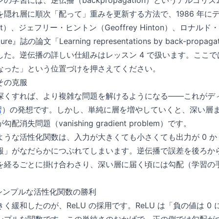
の学習には、逆伝播（backpropagation）というアルゴ
を隠れ層に順次「配って」重みを更新する方法で、1986 年に
lhart）、ジェフリー・ヒントン（Geoffrey Hinton）、ロナル
ure』誌の論文「Learning representations by back-propa
た。逆伝播の詳しい仕組みはレッスン 4 で扱います。ここでは
なった」という位置づけを押さえてください。
その克服
深くすれば、より複雑な問題を解けるようになる——これがディ
習
）の発想です。しかし、単純に層を増やしていくと、深い層
消失問題（vanishing gradient problem）です。
うな活性化関数は、入力が大きくても小さくても出力が 0 か 
報」がなだらかにつぶれてしまいます。逆伝播で誤差を後ろか
を経るごとに掛け合わさり、深い層に届く頃には勾配（学習の手
。
—シンプルな活性化関数の勝利
く緩和したのが、ReLU の採用です。ReLU は「負の値は 0