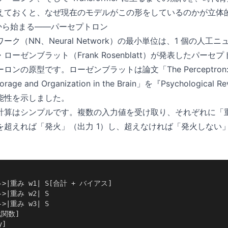
えておくと、なぜ現在のモデルがこの形をしているのかが立体
ンから始まる——パーセプトロン
ク（NN、Neural Network）の最小単位は、1 個の人工ニ
ーゼンブラット（Frank Rosenblatt）が発表したパーセプトロ
の原型です。ローゼンブラットは論文「The Perceptron: A Prob
 Storage and Organization in the Brain」を『Psycholog
能性を示しました。
計算はシンプルです。複数の入力値を受け取り、それぞれに「
を超えれば「発火」（出力 1）し、超えなければ「発火しない」
-->|重み w1| S[合計 + バイアス]

->|重み w2| S

->|重み w3| S

化関数]

y]