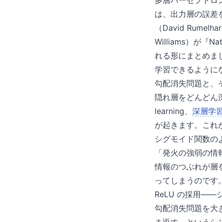
多層パーセプトロン
は、出力層の誤差
（David Rume
Williams）が『Nat
れる形にまとめまし
学習できるように
勾配消失問題と、
隠れ層をどんどん
learning、
深層学
が起きます。これが勾配
シグモイド関数のよ
「発火の強弱の情
情報のつぶれが層
ってしまうのです
ReLU の採用—
勾配消失問題を大き