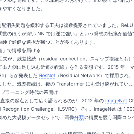
ンプルな関数です。この単純さのおかげで、正の側では勾配が
きやすくなりました。
、勾配消失問題を緩和する工夫は複数提案されていました。ReL
関数のほうが深い NN では逆に強い」という発想の転換が価
単純で頑健な選択が勝つことが多くあります。
道」で情報を届ける
工夫が、残差接続（residual connection、スキップ接続
て出力側に足し込む近道の配線」を作る発想です。2015 年、
g He）らが発表した
ResNet
（Residual Network）で採用され
した。残差接続は、後の Transformer にも受け継がれてい
ィープラーニング時代の幕開け
ムの直接の起点として広く語られるのが、2012 年の
ImageNet
Ch
sual Recognition Challenge、ILSVRC）です。ImageNet 
集めた大規模データセットで、画像
分類
の精度を競う国際コン