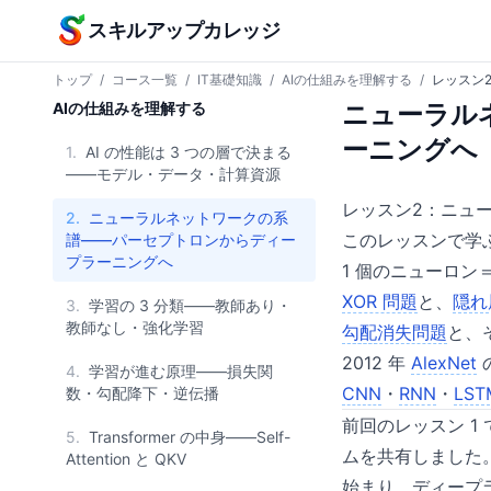
本文へスキップ
スキルアップカレッジ
トップ
/
コース一覧
/
IT基礎知識
/
AIの仕組みを理解する
/
レッスン
AIの仕組みを理解する
ニューラル
ーニングへ
1.
AI の性能は 3 つの層で決まる
——モデル・データ・計算資源
レッスン2：ニュ
2.
ニューラルネットワークの系
このレッスンで学
譜——パーセプトロンからディー
プラーニングへ
1 個のニューロ
XOR 問題
と、
隠れ
3.
学習の 3 分類——教師あり・
教師なし・強化学習
勾配
消失問題
と、
2012 年
AlexNet
4.
学習が進む原理——損失関
CNN
・
RNN
・
LST
数・勾配降下・逆伝播
前回のレッスン 1
5.
Transformer の中身——Self-
ムを共有しました
Attention と QKV
始まり、ディープラ