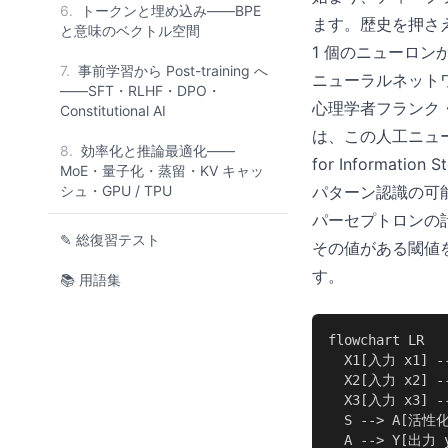
6.
トークンと埋め込み——BPE
ます。歴史を押さ
と意味のベクトル空間
1 個のニューロ
7.
事前学習から Post-training へ
ニューラルネットワー
——SFT・RLHF・DPO・
心理学者フランク・ロ
Constitutional AI
は、この人工ニューロン
8.
効率化と推論最適化——
for Information
MoE・量子化・蒸留・KV キャッ
シュ・GPU / TPU
パターン認識の可
パーセプトロンの
✎ 総復習テスト
その値がある閾値
す。
📚 用語集
flowchart LR

  X1[入力 x1] 
  X2[入力 x2] -
  X3[入力 x3] -
  S --> A[活性
  A --> Y[出力 