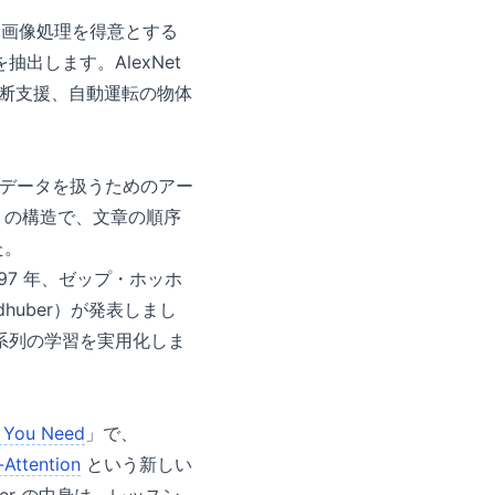
ク）は、画像処理を得意とする
します。AlexNet
の診断支援、自動運転の物体
時系列データを扱うためのアー
」の構造で、文章の順序
た。
1997 年、ゼップ・ホッホ
idhuber）が発表しまし
系列の学習を実用化しま
ll You Need
」で、
-Attention
という新しい