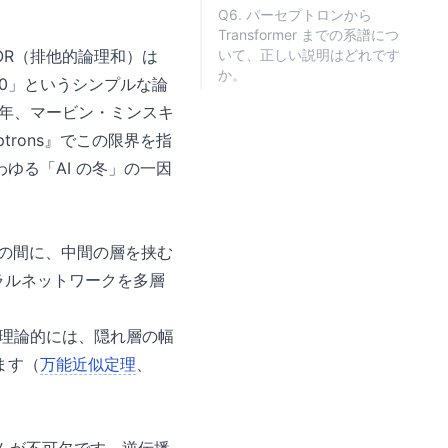
Q6. パーセプトロンから
Transformer までの系譜につ
OR（排他的論理和）は
いて、正しい説明はどれです
か。
は 0」というシンプルな論
 年、マービン・ミンスキ
eptrons』でこの限界を指
ゆる「AI の冬」の一因
層の間に、中間の層を挟む
ーラルネットワークを多層
。理論的には、隠れ層の幅
ます（
万能近似定理
、