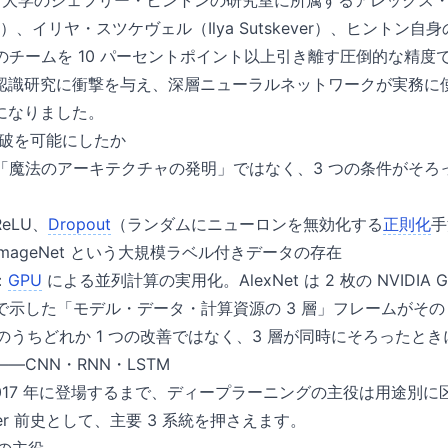
ロント大学のジェフリー・ヒントンの研究室に所属するアレックス
evsky）、イリヤ・スツケヴェル（Ilya Sutskever）、ヒントン自
、ほかのチームを 10 パーセントポイント以上引き離す圧倒的な精
認識研究に衝撃を与え、深層ニューラルネットワークが実務に
になりました。
 の突破を可能にしたか
登場は「魔法のアーキテクチャの発明」ではなく、3 つの条件がそ
eLU、
Dropout
（ランダムにニューロンを無効化する
正則化
手
ImageNet という大規模ラベル付きデータの存在
：
GPU
による並列計算の実用化。AlexNet は 2 枚の NVIDIA
 で示した「モデル・データ・計算資源の 3 層」フレームがそ
 層のうちどれか 1 つの改善ではなく、3 層が同時にそろったと
前史——CNN・RNN・LSTM
r が 2017 年に登場するまで、ディープラーニングの主役は用途
rmer 前史として、主要 3 系統を押さえます。