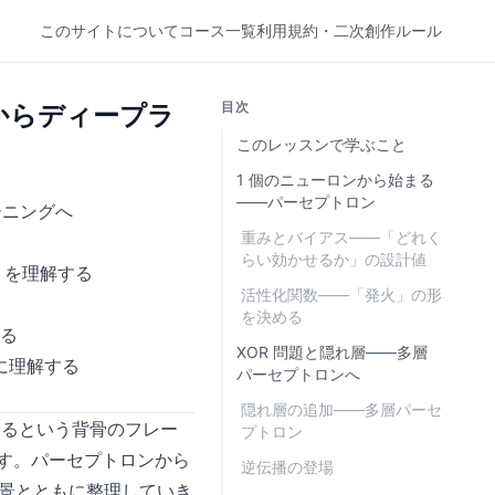
このサイトについて
コース一覧
利用規約・二次創作ルール
目次
からディープラ
このレッスンで学ぶこと
1 個のニューロンから始まる
——パーセプトロン
ーニングへ
重みとバイアス——「どれく
らい効かせるか」の設計値
）を理解する
活性化関数——「発火」の形
を決める
る
XOR 問題と隠れ層——多層
に理解する
パーセプトロンへ
隠れ層の追加——多層パーセ
決まるという背骨のフレー
プトロン
ます。パーセプトロンから
逆伝播の登場
代背景とともに整理していき