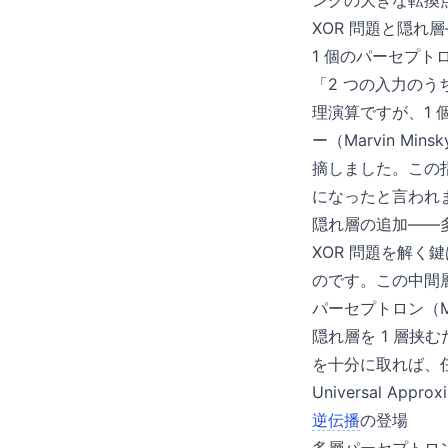
ングの大きな転換
XOR 問題と隠れ
1 個のパーセプト
「2 つの入力のうち
理演算ですが、1 
ー（Marvin Mi
摘しました。この
になったと言われ
隠れ層の追加——
XOR 問題を解
のです。この中間層
パーセプトロン（Mult
隠れ層を 1 層挟
を十分に取れば、
Universal Appro
逆伝播
の登場