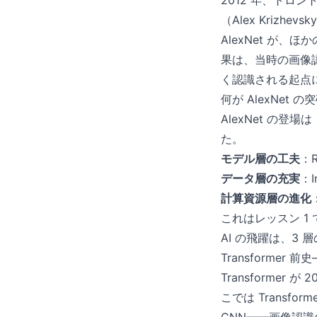
2012 年、ト
（Alex Krizh
AlexNet が
果は、当時の画像
く認識される起点
何が AlexNet
AlexNet の
た。
モデル層の工夫
：R
データ層の充実
：
計算資源層の進化
これはレッスン 1
AI の飛躍は、3
Transformer 
Transforme
こでは Transfo