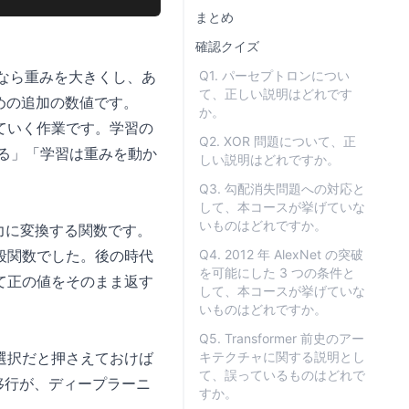
まとめ
確認クイズ
いなら重みを大きくし、あ
Q1. パーセプトロンについ
て、正しい説明はどれです
めの追加の数値です。
か。
ていく作業です。学習の
Q2. XOR 問題について、正
わる」「学習は重みを動か
しい説明はどれですか。
Q3. 勾配消失問題への対応と
して、本コースが挙げていな
いものはどれですか。
の出力に変換する関数です。
階段関数でした。後の時代
Q4. 2012 年 AlexNet の突破
を可能にした 3 つの条件と
って正の値をそのまま返す
して、本コースが挙げていな
いものはどれですか。
Q5. Transformer 前史のアー
選択だと押さえておけば
キテクチャに関する説明とし
て、誤っているものはどれで
移行が、ディープラーニ
すか。