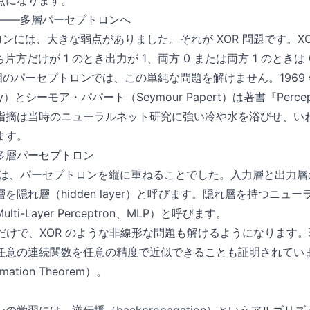
点になります。
層——多層パーセプトロンへ
ロンには、大きな弱点がありました。それが XOR 問題です。X
片方だけが 1 のとき出力が 1、両方 0 または両方 1 のとき
個のパーセプトロンでは、この単純な問題を解けません。1969
nsky）とシーモア・パパート（Seymour Papert）は著書『Perc
指摘は当時のニューラルネット研究に強い冷や水を浴びせ、いわ
ます。
多層パーセプトロン
く鍵は、パーセプトロンを縦に重ねることでした。入力層と出力
を隠れ層（hidden layer）と呼びます。隠れ層を持つニュ
i-Layer Perceptron、MLP）と呼びます。
むだけで、XOR のような非線形な問題も解けるようになります
任意の連続関数を任意の精度で近似できることも証明されてい
ximation Theorem）。