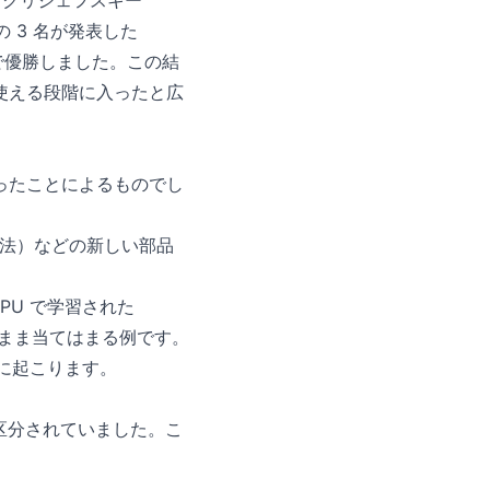
・クリジェフスキー
身の 3 名が発表した
度で優勝しました。この結
使える段階に入ったと広
ろったことによるものでし
法）などの新しい部品
 GPU で学習された
のまま当てはまる例です。
きに起こります。
別に区分されていました。こ