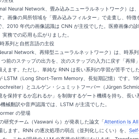
の主役
tional Neural Network、畳み込みニューラルネットワー
。画像の局所領域を「畳み込みフィルター」で走査し、特徴を抽出
例で、2010 年代の画像認識は CNN が主役でした。医療画像
、実務での応用も広がりました。
——時系列と自然言語の主役
ent Neural Network、再帰型ニューラルネットワーク）は、
1 つ前のステップの出力を、次のステップの入力に戻す「再帰
えます。ただし、単純な RNN は長い系列の学習が苦手でし
STM（Long Short-Term Memory、長短期記憶）です。
ochreiter）とユルゲン・シュミットフーバー（Jürgen Schm
「記憶を保持するか忘れるか」を制御するゲート機構を持ち、長い
代の機械翻訳や音声認識では、LSTM が主流でした。
former の登場
le の研究チーム（Vaswani ら）が発表した論文「
Attention Is A
r が登場します。RNN の逐次処理の弱点（並列化しにくい）を、
Self