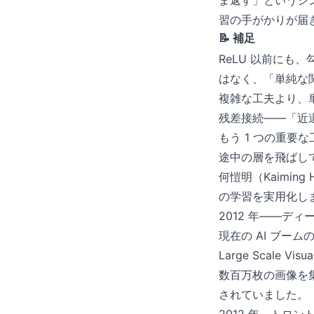
ま返す」というシ
習の手がかりが届
📝 補足
ReLU 以前にも
はなく、「単純な
複雑な工夫より、
残差接続——「近
もう 1 つの重要な
途中の層を飛ばし
何愷明（Kaimin
の学習を実用化しま
2012 年——デ
現在の AI ブー
Large Scale Vi
数百万枚の画像を
されていました。