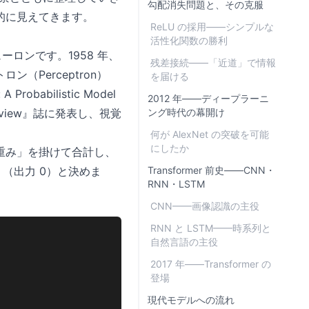
勾配消失問題と、その克服
的に見えてきます。
ReLU の採用——シンプルな
活性化関数の勝利
ューロンです。1958 年、
残差接続——「近道」で情報
ン（Perceptron）
を届ける
abilistic Model
2012 年——ディープラーニ
ical Review』誌に発表し、視覚
ング時代の幕開け
何が AlexNet の突破を可能
にしたか
重み」を掛けて合計し、
（出力 0）と決めま
Transformer 前史——CNN・
RNN・LSTM
CNN——画像認識の主役
RNN と LSTM——時系列と
自然言語の主役
2017 年——Transformer の
登場
現代モデルへの流れ