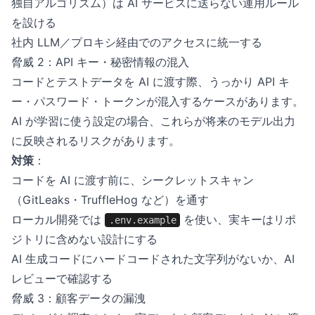
独自アルゴリズム）は AI サービスに送らない運用ルール
を設ける
社内 LLM／プロキシ経由でのアクセスに統一する
脅威 2：API キー・秘密情報の混入
コードとテストデータを AI に渡す際、うっかり API キ
ー・パスワード・トークンが混入するケースがあります。
AI が学習に使う設定の場合、これらが将来のモデル出力
に反映されるリスクがあります。
対策
：
コードを AI に渡す前に、シークレットスキャン
（GitLeaks・TruffleHog など）を通す
ローカル開発では
を使い、実キーはリポ
.env.example
ジトリに含めない設計にする
AI 生成コードにハードコードされた文字列がないか、AI
レビューで確認する
脅威 3：顧客データの漏洩