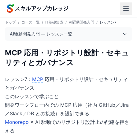
本文へスキップ
スキルアップカレッジ
トップ
/
コース一覧
/
IT基礎知識
/
AI駆動開発入門
/
レッスン7
AI駆動開発入門 — レッスン一覧
MCP 応用・リポジトリ設計・セキュ
リティとガバナンス
レッスン7：
MCP
応用・リポジトリ設計・セキュリティ
とガバナンス
このレッスンで学ぶこと
開発ワークフロー内での MCP 応用（社内 GitHub／Jira
／Slack／DB との接続）を設計できる
Monorepo
× AI 駆動でのリポジトリ設計上の配慮を押さ
える