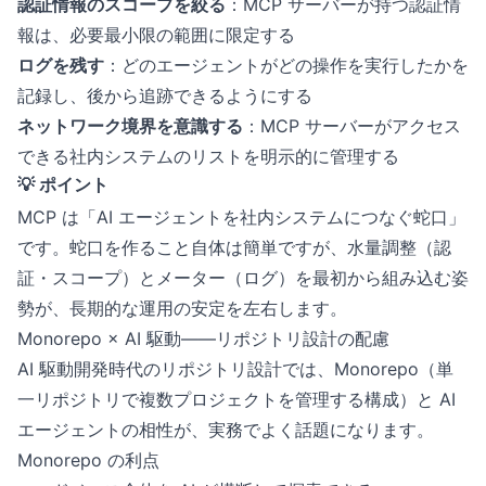
認証情報のスコープを絞る
：MCP サーバーが持つ認証情
報は、必要最小限の範囲に限定する
ログを残す
：どのエージェントがどの操作を実行したかを
記録し、後から追跡できるようにする
ネットワーク境界を意識する
：MCP サーバーがアクセス
できる社内システムのリストを明示的に管理する
💡 ポイント
MCP は「AI エージェントを社内システムにつなぐ蛇口」
です。蛇口を作ること自体は簡単ですが、水量調整（認
証・スコープ）とメーター（ログ）を最初から組み込む姿
勢が、長期的な運用の安定を左右します。
Monorepo × AI 駆動——リポジトリ設計の配慮
AI 駆動開発時代のリポジトリ設計では、Monorepo（単
一リポジトリで複数プロジェクトを管理する構成）と AI
エージェントの相性が、実務でよく話題になります。
Monorepo の利点