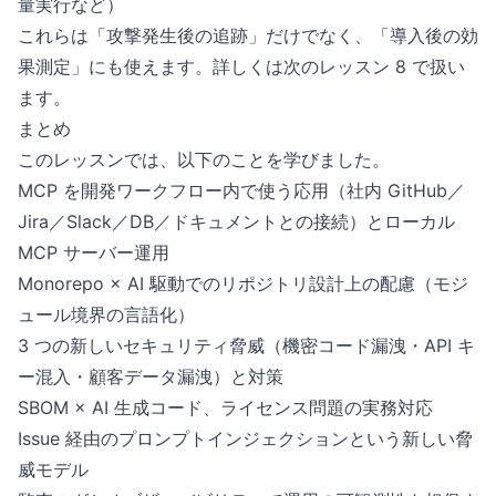
量実行など）
これらは「攻撃発生後の追跡」だけでなく、「導入後の効
果測定」にも使えます。詳しくは次のレッスン 8 で扱い
ます。
まとめ
このレッスンでは、以下のことを学びました。
MCP を開発ワークフロー内で使う応用（社内 GitHub／
Jira／Slack／DB／ドキュメントとの接続）とローカル
MCP サーバー運用
Monorepo × AI 駆動でのリポジトリ設計上の配慮（モジ
ュール境界の言語化）
3 つの新しいセキュリティ脅威（機密コード漏洩・API キ
ー混入・顧客データ漏洩）と対策
SBOM × AI 生成コード、ライセンス問題の実務対応
Issue 経由のプロンプトインジェクションという新しい脅
威モデル