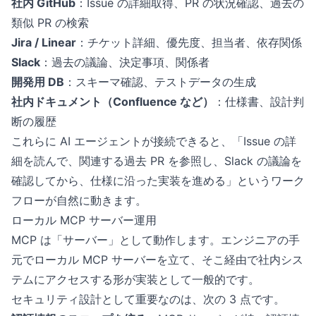
社内 GitHub
：Issue の詳細取得、PR の状況確認、過去の
類似 PR の検索
Jira / Linear
：チケット詳細、優先度、担当者、依存関係
Slack
：過去の議論、決定事項、関係者
開発用 DB
：スキーマ確認、テストデータの生成
社内ドキュメント（Confluence など）
：仕様書、設計判
断の履歴
これらに AI エージェントが接続できると、「Issue の詳
細を読んで、関連する過去 PR を参照し、Slack の議論を
確認してから、仕様に沿った実装を進める」というワーク
フローが自然に動きます。
ローカル MCP サーバー運用
MCP は「サーバー」として動作します。エンジニアの手
元でローカル MCP サーバーを立て、そこ経由で社内シス
テムにアクセスする形が実装として一般的です。
セキュリティ設計として重要なのは、次の 3 点です。