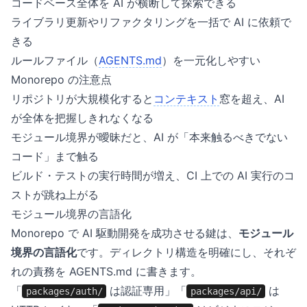
コードベース全体を AI が横断して探索できる
ライブラリ更新やリファクタリングを一括で AI に依頼で
きる
ルールファイル（
AGENTS.md
）を一元化しやすい
Monorepo の注意点
リポジトリが大規模化すると
コンテキスト
窓を超え、AI
が全体を把握しきれなくなる
モジュール境界が曖昧だと、AI が「本来触るべきでない
コード」まで触る
ビルド・テストの実行時間が増え、CI 上での AI 実行のコ
ストが跳ね上がる
モジュール境界の言語化
Monorepo で AI 駆動開発を成功させる鍵は、
モジュール
境界の言語化
です。ディレクトリ構造を明確にし、それぞ
れの責務を AGENTS.md に書きます。
「
は認証専用」「
は
packages/auth/
packages/api/