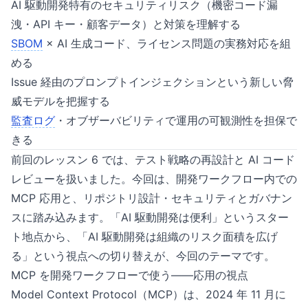
AI 駆動開発特有のセキュリティリスク（機密コード漏
洩・API キー・顧客データ）と対策を理解する
SBOM
× AI 生成コード、ライセンス問題の実務対応を組
める
Issue 経由のプロンプトインジェクションという新しい脅
威モデルを把握する
監査ログ
・オブザーバビリティで運用の可観測性を担保で
きる
前回のレッスン 6 では、テスト戦略の再設計と AI コード
レビューを扱いました。今回は、開発ワークフロー内での
MCP 応用と、リポジトリ設計・セキュリティとガバナン
スに踏み込みます。「AI 駆動開発は便利」というスター
ト地点から、「AI 駆動開発は組織のリスク面積を広げ
る」という視点への切り替えが、今回のテーマです。
MCP を開発ワークフローで使う——応用の視点
Model Context Protocol（MCP）は、2024 年 11 月に