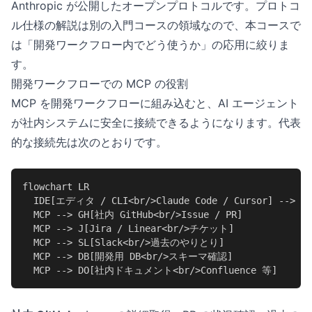
Anthropic が公開したオープンプロトコルです。プロトコ
ル仕様の解説は別の入門コースの領域なので、本コースで
は「開発ワークフロー内でどう使うか」の応用に絞りま
す。
開発ワークフローでの MCP の役割
MCP を開発ワークフローに組み込むと、AI エージェント
が社内システムに安全に接続できるようになります。代表
的な接続先は次のとおりです。
flowchart LR

  IDE[エディタ / CLI<br/>Claude Code / Cursor] --> M
  MCP --> GH[社内 GitHub<br/>Issue / PR]

  MCP --> J[Jira / Linear<br/>チケット]

  MCP --> SL[Slack<br/>過去のやりとり]

  MCP --> DB[開発用 DB<br/>スキーマ確認]

  MCP --> DO[社内ドキュメント<br/>Confluence 等]