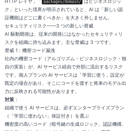
HTTP レイヤ」「
はビジネスロジッ
packages/domain/
ク」といった境界が明示されていると、AI は「新しい認
証機能はどこに書くべきか」を大きく外しません。
セキュリティリスク——3 つの新しい脅威
AI 駆動開発は、従来の開発にはなかったセキュリティリ
スクを組織に持ち込みます。主な脅威は 3 つです。
脅威 1：機密コード漏洩
社内の機密コード（アルゴリズム・ビジネスロジック・独
自の実装）が、AI サービス経由で外部に流出するリスク
です。個人プランの AI サービスは「学習に使う」設定が
既定の場合があり、そこにコードを渡すと将来のモデル出
力に反映される可能性があります。
対策
：
組織で使う AI サービスは、必ずエンタープライズプラン
（「学習に使わない」保証付き）を選ぶ
機密度の高いコード（暗号鍵の生成ロジック、認証機構、