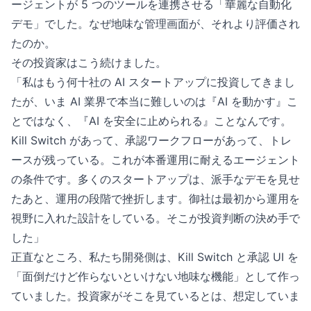
ージェントが 5 つのツールを連携させる「華麗な自動化
デモ」でした。なぜ地味な管理画面が、それより評価され
たのか。
その投資家はこう続けました。
「私はもう何十社の AI スタートアップに投資してきまし
たが、いま AI 業界で本当に難しいのは『AI を動かす』こ
とではなく、『AI を安全に止められる』ことなんです。
Kill Switch があって、承認ワークフローがあって、トレ
ースが残っている。これが本番運用に耐えるエージェント
の条件です。多くのスタートアップは、派手なデモを見せ
たあと、運用の段階で挫折します。御社は最初から運用を
視野に入れた設計をしている。そこが投資判断の決め手で
した」
正直なところ、私たち開発側は、Kill Switch と承認 UI を
「面倒だけど作らないといけない地味な機能」として作っ
ていました。投資家がそこを見ているとは、想定していま