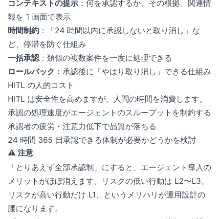
コンテキストの提示
：何を承認するか、その根拠、関連情
報を 1 画面で表示
時間制約
：「24 時間以内に承認しないと取り消し」な
ど、停滞を防ぐ仕組み
一括承認
：類似の複数案件を一度に処理できる
ロールバック
：承認後に「やはり取り消し」できる仕組み
HITL の人的コスト
HITL は安全性を高めますが、人間の時間を消費します。
承認の処理速度がエージェントのスループットを制約する
承認者の疲労・注意力低下で品質が落ちる
24 時間 365 日承認できる体制が必要かどうかを検討
⚠️ 注意
「とりあえず全部承認制」にすると、エージェント導入の
メリットがほぼ消えます。リスクの低い行動は L2〜L3、
リスクが高い行動だけ L1、というメリハリが運用設計の
腰になります。