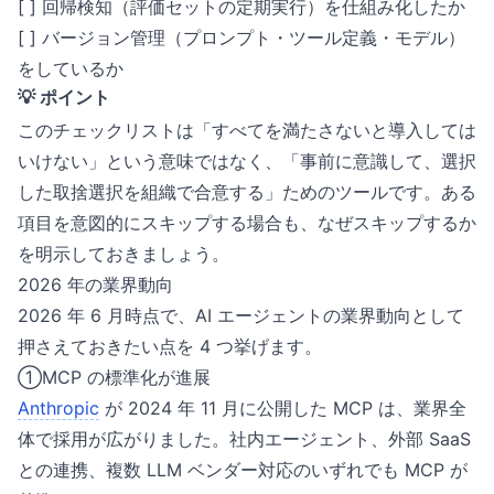
[ ] 回帰検知（評価セットの定期実行）を仕組み化したか
[ ] バージョン管理（プロンプト・ツール定義・モデル）
をしているか
💡 ポイント
このチェックリストは「すべてを満たさないと導入しては
いけない」という意味ではなく、「事前に意識して、選択
した取捨選択を組織で合意する」ためのツールです。ある
項目を意図的にスキップする場合も、なぜスキップするか
を明示しておきましょう。
2026 年の業界動向
2026 年 6 月時点で、AI エージェントの業界動向として
押さえておきたい点を 4 つ挙げます。
①MCP の標準化が進展
Anthropic
が 2024 年 11 月に公開した MCP は、業界全
体で採用が広がりました。社内エージェント、外部 SaaS
との連携、複数 LLM ベンダー対応のいずれでも MCP が