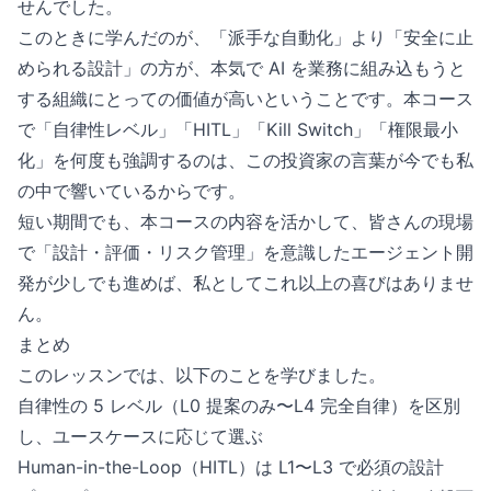
せんでした。
このときに学んだのが、「派手な自動化」より「安全に止
められる設計」の方が、本気で AI を業務に組み込もうと
する組織にとっての価値が高いということです。本コース
で「自律性レベル」「HITL」「Kill Switch」「権限最小
化」を何度も強調するのは、この投資家の言葉が今でも私
の中で響いているからです。
短い期間でも、本コースの内容を活かして、皆さんの現場
で「設計・評価・リスク管理」を意識したエージェント開
発が少しでも進めば、私としてこれ以上の喜びはありませ
ん。
まとめ
このレッスンでは、以下のことを学びました。
自律性の 5 レベル（L0 提案のみ〜L4 完全自律）を区別
し、ユースケースに応じて選ぶ
Human-in-the-Loop（HITL）は L1〜L3 で必須の設計