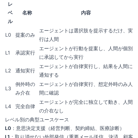
レ
ベ
名称
内容
ル
エージェントは選択肢を提示するだけ、実
L0
提案のみ
行は人間
エージェントが行動を提案し、人間が個別
L1
承認実行
に承認してから実行
エージェントが自律実行し、結果を人間に
L2
通知実行
通知する
例外時の
エージェントが自律実行、想定外時のみ人
L3
み介在
間に確認
エージェントが完全に独立して動き、人間
L4
完全自律
の介在なし
レベル別の典型ユースケース
L0
：意思決定支援（経営判断、契約締結、医療診断）
L1
：取り消せない外部発信（重要メール送信、決済、顧客