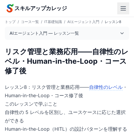
本文へスキップ
スキルアップカレッジ
トップ
/
コース一覧
/
IT基礎知識
/
AIエージェント入門
/
レッスン8
AIエージェント入門 — レッスン一覧
リスク管理と業務応用——自律性のレ
ベル・Human-in-the-Loop・コース
修了後
レッスン8：リスク管理と業務応用——
自律性のレベル
・
Human-in-the-Loop・コース修了後
このレッスンで学ぶこと
自律性の 5 レベルを区別し、ユースケースに応じた選択
ができる
Human-in-the-Loop（HITL）の設計パターンを理解する