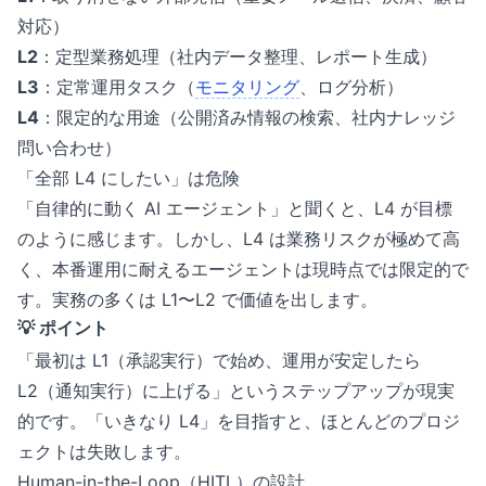
対応）
L2
：定型業務処理（社内データ整理、レポート生成）
L3
：定常運用タスク（
モニタリング
、ログ分析）
L4
：限定的な用途（公開済み情報の検索、社内ナレッジ
問い合わせ）
「全部 L4 にしたい」は危険
「自律的に動く AI エージェント」と聞くと、L4 が目標
のように感じます。しかし、L4 は業務リスクが極めて高
く、本番運用に耐えるエージェントは現時点では限定的で
す。実務の多くは L1〜L2 で価値を出します。
💡 ポイント
「最初は L1（承認実行）で始め、運用が安定したら
L2（通知実行）に上げる」というステップアップが現実
的です。「いきなり L4」を目指すと、ほとんどのプロジ
ェクトは失敗します。
Human-in-the-Loop（HITL）の設計