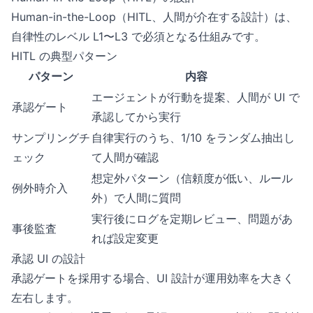
Human-in-the-Loop（HITL、人間が介在する設計）は、
自律性のレベル L1〜L3 で必須となる仕組みです。
HITL の典型パターン
パターン
内容
エージェントが行動を提案、人間が UI で
承認ゲート
承認してから実行
サンプリングチ
自律実行のうち、1/10 をランダム抽出し
ェック
て人間が確認
想定外パターン（信頼度が低い、ルール
例外時介入
外）で人間に質問
実行後にログを定期レビュー、問題があ
事後監査
れば設定変更
承認 UI の設計
承認ゲートを採用する場合、UI 設計が運用効率を大きく
左右します。