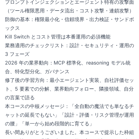
プロンプトインジェクションとエージェント特有の攻撃面
（ツール権限悪用・データ流出・コスト攻撃・連鎖攻撃）
防御の基本：権限最小化・信頼境界・出力検証・サンドボ
ックス
Kill Switch とコスト管理は本番運用の必須機能
業務適用のチェックリスト：設計・セキュリティ・運用の
3 フェーズ
2026 年の業界動向：MCP 標準化、reasoning モデル統
合、特化型分化、ガバナンス
修了後の学習方向：最小エージェント実装、自社評価セッ
ト、5 要素での分解、業界動向フォロー、隣接領域、自分
の言葉で語る
本コースの中核メッセージ：「全自動の魔法でも単なるチ
ャットの延長でもない」「設計・評価・リスク管理が運用
の腰」「単一から始め段階的に育てる」
長い間ありがとうございました。本コースで提示した枠組