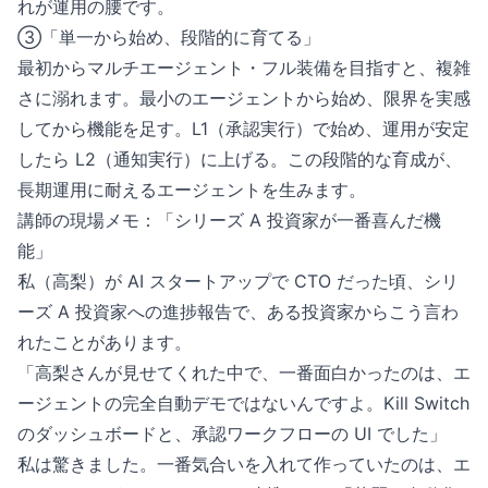
れが運用の腰です。
③「単一から始め、段階的に育てる」
最初からマルチエージェント・フル装備を目指すと、複雑
さに溺れます。最小のエージェントから始め、限界を実感
してから機能を足す。L1（承認実行）で始め、運用が安定
したら L2（通知実行）に上げる。この段階的な育成が、
長期運用に耐えるエージェントを生みます。
講師の現場メモ：「シリーズ A 投資家が一番喜んだ機
能」
私（高梨）が AI スタートアップで CTO だった頃、シリ
ーズ A 投資家への進捗報告で、ある投資家からこう言わ
れたことがあります。
「高梨さんが見せてくれた中で、一番面白かったのは、エ
ージェントの完全自動デモではないんですよ。Kill Switch
のダッシュボードと、承認ワークフローの UI でした」
私は驚きました。一番気合いを入れて作っていたのは、エ