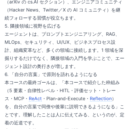
（arXiv の cs.AI セクション）、エンジニアコミュニティ
（Hacker News、Twitter／X の AI コミュニティ）を継
続フォローする習慣が役立ちます。
5. 隣接領域に視野を広げる
エージェントは、プロンプトエンジニアリング、RAG、
MLOps、セキュリティ、UI/UX、ビジネスプロセス設
計、組織変革など、多くの領域に接続します。1 領域を深
掘りするだけでなく、隣接領域の入門を学ぶことで、エー
ジェント設計の奥行きが増します。
6. 「自分の言葉」で原則を語れるようになる
本コースの最終ゴールは、「本コースで紹介した枠組み
（5 要素・自律性レベル・HITL・評価セット・トレー
ス・MCP・
ReAct
・Plan-and-Execute・
Reflection
）
を、自分の言葉で同僚や後輩に説明できるようになる」こ
とです。理解したことは人に伝えてみる、というのが、定
着の近道です。