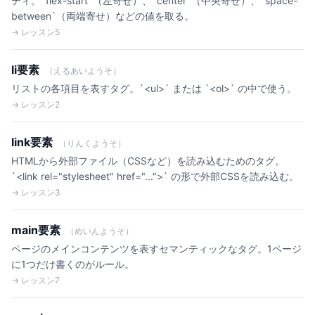
ティ。`flex-start`（左寄せ）、`center`（中央寄せ）、`space-
between`（両端寄せ）などの値を取る。
→ レッスン5
li要素
（えるあいようそ）
リストの各項目を表すタグ。`<ul>` または `<ol>` の中で使う。
→ レッスン2
link要素
（りんくようそ）
HTMLから外部ファイル（CSSなど）を読み込むためのタグ。
`<link rel="stylesheet" href="...">` の形で外部CSSを読み込む。
→ レッスン3
main要素
（めいんようそ）
ページのメインコンテンツを表すセマンティックなタグ。1ページ
に1つだけ書くのがルール。
→ レッスン7