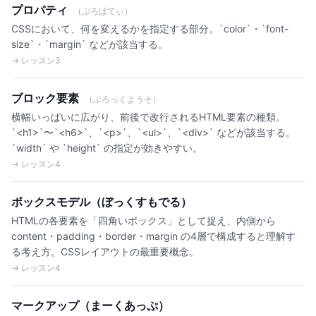
プロパティ
（ぷろぱてぃ）
CSSにおいて、何を変えるかを指定する部分。`color`・`font-
size`・`margin` などが該当する。
→ レッスン3
ブロック要素
（ぶろっくようそ）
横幅いっぱいに広がり、前後で改行されるHTML要素の種類。
`<h1>`〜`<h6>`、`<p>`、`<ul>`、`<div>` などが該当する。
`width` や `height` の指定が効きやすい。
→ レッスン4
ボックスモデル（ぼっくすもでる）
HTMLの各要素を「四角いボックス」として捉え、内側から
content・padding・border・margin の4層で構成すると理解す
る考え方。CSSレイアウトの最重要概念。
→ レッスン4
マークアップ（まーくあっぷ）