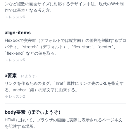
ンなど複数の画面サイズに対応するデザイン手法。現代のWeb制
作では基本となる考え方。
→ レッスン6
align-items
Flexboxで交差軸（デフォルトでは縦方向）の整列を制御するプロ
パティ。`stretch`（デフォルト）、`flex-start`、`center`、
`flex-end` などの値を取る。
→ レッスン5
a要素
（aようそ）
リンクを作るためのタグ。`href` 属性にリンク先のURLを指定す
る。anchor（錨）の頭文字に由来する。
→ レッスン2
body要素（ぼでぃようそ）
HTMLにおいて、ブラウザの画面に実際に表示されるページ本文
を記述する場所。