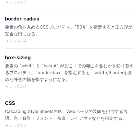
→ レッスン1
border-radius
要素の角を丸めるCSSプロパティ。`50%` を指定すると正方形が
完全な円になる。
→ レッスン4
box-sizing
要素の `width` と `height` がどこまでの範囲を含むかを切り替え
るプロパティ。`border-box` を指定すると、widthがborderを含
めた外側の幅を指すようになる。
→ レッスン4
CSS
Cascading Style Sheetsの略。Webページの装飾を担当する言
語。色・背景・フォント・余白・レイアウトなどを指定する。
→ レッスン3