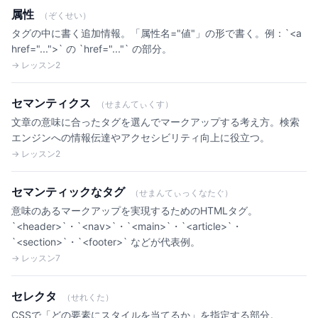
属性
（ぞくせい）
タグの中に書く追加情報。「属性名="値"」の形で書く。例：`<a
href="...">` の `href="..."` の部分。
→ レッスン2
セマンティクス
（せまんてぃくす）
文章の意味に合ったタグを選んでマークアップする考え方。検索
エンジンへの情報伝達やアクセシビリティ向上に役立つ。
→ レッスン2
セマンティックなタグ
（せまんてぃっくなたぐ）
意味のあるマークアップを実現するためのHTMLタグ。
`<header>`・`<nav>`・`<main>`・`<article>`・
`<section>`・`<footer>` などが代表例。
→ レッスン7
セレクタ
（せれくた）
CSSで「どの要素にスタイルを当てるか」を指定する部分。