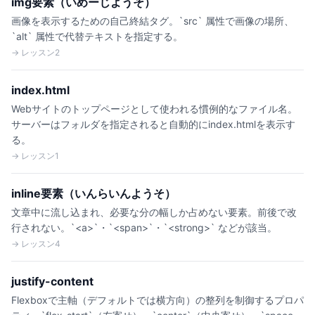
img要素（いめーじようそ）
画像を表示するための自己終結タグ。`src` 属性で画像の場所、
`alt` 属性で代替テキストを指定する。
→ レッスン2
index.html
Webサイトのトップページとして使われる慣例的なファイル名。
サーバーはフォルダを指定されると自動的にindex.htmlを表示す
る。
→ レッスン1
inline要素（いんらいんようそ）
文章中に流し込まれ、必要な分の幅しか占めない要素。前後で改
行されない。`<a>`・`<span>`・`<strong>` などが該当。
→ レッスン4
justify-content
Flexboxで主軸（デフォルトでは横方向）の整列を制御するプロパ