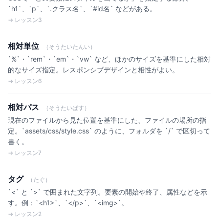
`h1`、`p`、`.クラス名`、`#id名` などがある。
→ レッスン3
相対単位
（そうたいたんい）
`%`・`rem`・`em`・`vw` など、ほかのサイズを基準にした相対
的なサイズ指定。レスポンシブデザインと相性がよい。
→ レッスン6
相対パス
（そうたいぱす）
現在のファイルから見た位置を基準にした、ファイルの場所の指
定。`assets/css/style.css` のように、フォルダを `/` で区切って
書く。
→ レッスン7
タグ
（たぐ）
`<` と `>` で囲まれた文字列。要素の開始や終了、属性などを示
す。例：`<h1>`、`</p>`、`<img>`。
→ レッスン2