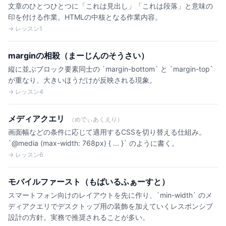
文章のひとつひとつに「これは見出し」「これは段落」と意味の
印を付ける作業。HTMLの中核となる作業内容。
→ レッスン1
marginの相殺（まーじんのそうさい）
縦に並ぶブロック要素同士の `margin-bottom` と `margin-top`
が重なり、大きいほうだけが反映される現象。
→ レッスン4
メディアクエリ
（めでぃあくえり）
画面幅などの条件に応じて適用するCSSを切り替える仕組み。
`@media (max-width: 768px) { ... }` のように書く。
→ レッスン6
モバイルファースト（もばいるふぁーすと）
スマートフォン向けのレイアウトを先に作り、`min-width` のメ
ディアクエリでデスクトップ用の装飾を加えていくレスポンシブ
設計の方針。実務で推奨されることが多い。