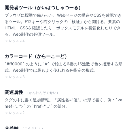
開発者ツール（かいはつしゃつーる）
ブラウザに標準で備わった、Webページの構造やCSSを確認でき
るツール。F12キーや右クリックの「検証」から開ける。要素の
HTML・CSSを確認したり、ボックスモデルを視覚化したりでき
る、Web制作の必須ツール。
→ レッスン4
カラーコード（からーこーど）
`#ff0000` のように `#` で始まる6桁の16進数で色を指定する形
式。Web制作では最もよく使われる色指定の形式。
→ レッスン3
関連属性
（かんれんぞくせい）
タグの中に書く追加情報。「属性名="値"」の形で書く。例：`<a
href="...">` の `href="..."` の部分。
→ レッスン2
交差軸
（こうさじく）