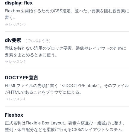
display: flex
Flexboxを開始するためのCSS指定。並べたい要素を囲む親要素に
書く。
→ レッスン5
div要素
（でぃぶようそ）
意味を持たない汎用のブロック要素。装飾やレイアウトのために
要素をまとめるときに使う。
→ レッスン4
DOCTYPE宣言
HTMLファイルの先頭に書く `<!DOCTYPE html>`。そのファイル
がHTMLであることをブラウザに伝える。
→ レッスン1
Flexbox
正式名称はFlexible Box Layout。要素を横並び・縦並びに整え、
整列・余白配分などを柔軟に行えるCSSのレイアウトシステム。