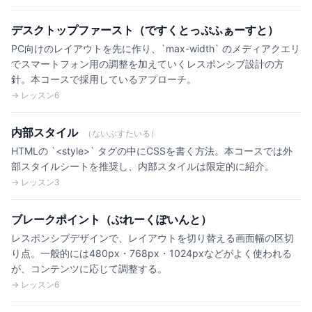
デスクトップファースト（ですくとっぷふぁーすと）
PC向けのレイアウトを先に作り、`max-width` のメディアクエリ
でスマートフォン用の調整を加えていくレスポンシブ設計の方
針。本コースで採用しているアプローチ。
→ レッスン6
内部スタイル
（ないぶすたいる）
HTMLの `<style>` タグの中にCSSを書く方法。本コースでは外
部スタイルシートを推奨し、内部スタイルは限定的に紹介。
→ レッスン3
ブレークポイント（ぶれーくぽいんと）
レスポンシブデザインで、レイアウトを切り替える画面幅の区切
り点。一般的には480px・768px・1024pxなどがよく使われる
が、コンテンツに応じて調整する。
→ レッスン6