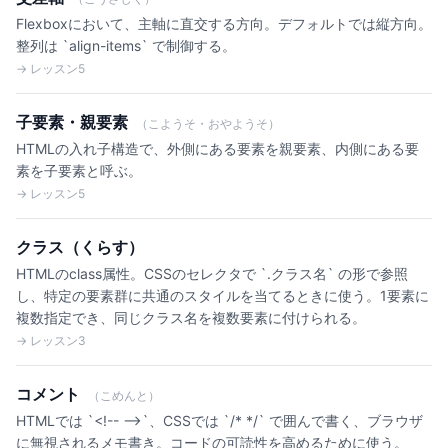
Flexboxにおいて、主軸に直交する方向。デフォルトでは縦方向。
整列は `align-items` で制御する。
→ レッスン5
子要素・親要素
（こようそ・おやようそ）
HTMLの入れ子構造で、外側にある要素を親要素、内側にある要
素を子要素と呼ぶ。
→ レッスン5
クラス（くらす）
HTMLのclass属性。CSSのセレクタで `.クラス名` の形で参照
し、特定の要素群に共通のスタイルを当てるときに使う。1要素に
複数指定でき、同じクラス名を複数要素に付けられる。
→ レッスン3
コメント
（こめんと）
HTMLでは `<!-- -->`、CSSでは `/* */` で囲んで書く、ブラウザ
に無視されるメモ書き。コードの可読性を高めるために使う。