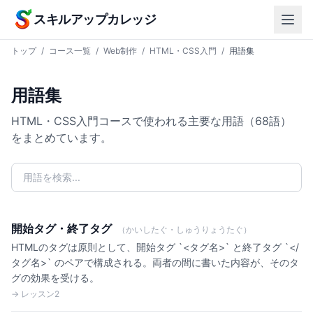
本文へスキップ
スキルアップカレッジ
トップ
/
コース一覧
/
Web制作
/
HTML・CSS入門
/
用語集
用語集
HTML・CSS入門コースで使われる主要な用語（68語）
をまとめています。
開始タグ・終了タグ
（かいしたぐ・しゅうりょうたぐ）
HTMLのタグは原則として、開始タグ `<タグ名>` と終了タグ `</
タグ名>` のペアで構成される。両者の間に書いた内容が、そのタ
グの効果を受ける。
→ レッスン2