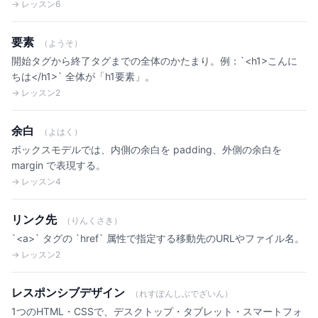
→ レッスン6
要素
（ようそ）
開始タグから終了タグまでの全体のかたまり。例：`<h1>こんに
ちは</h1>` 全体が「h1要素」。
→ レッスン2
余白
（よはく）
ボックスモデルでは、内側の余白を padding、外側の余白を
margin で表現する。
→ レッスン4
リンク先
（りんくさき）
`<a>` タグの `href` 属性で指定する移動先のURLやファイル名。
→ レッスン2
レスポンシブデザイン
（れすぽんしぶでざいん）
1つのHTML・CSSで、デスクトップ・タブレット・スマートフォ