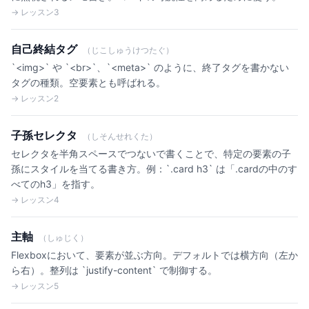
→ レッスン3
自己終結タグ
（じこしゅうけつたぐ）
`<img>` や `<br>`、`<meta>` のように、終了タグを書かない
タグの種類。空要素とも呼ばれる。
→ レッスン2
子孫セレクタ
（しそんせれくた）
セレクタを半角スペースでつないで書くことで、特定の要素の子
孫にスタイルを当てる書き方。例：`.card h3` は「.cardの中のす
べてのh3」を指す。
→ レッスン4
主軸
（しゅじく）
Flexboxにおいて、要素が並ぶ方向。デフォルトでは横方向（左か
ら右）。整列は `justify-content` で制御する。
→ レッスン5