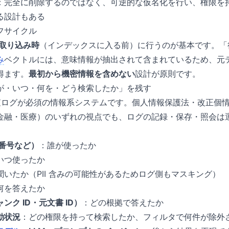
：完全に削除するのではなく、可逆的な仮名化を行い、権限を
る設計もある
フサイクル
取り込み時
（インデックスに入る前）に行うのが基本です。「
み
ベクトルには、意味情報が抽出されて含まれているため、元
得ます。
最初から機密情報を含めない
設計が原則です。
が・いつ・何を・どう検索したか」を残す
監査ログが必須の情報系システムです。個人情報保護法・改正個情
金融・医療）のいずれの視点でも、ログの記録・保存・照会は
員番号など）
：誰が使ったか
いつ使ったか
聞いたか（PII 含みの可能性があるためログ側もマスキング）
何を答えたか
ク ID・元文書 ID）
：どの根拠で答えたか
動状況
：どの権限を持って検索したか、フィルタで何件が除外