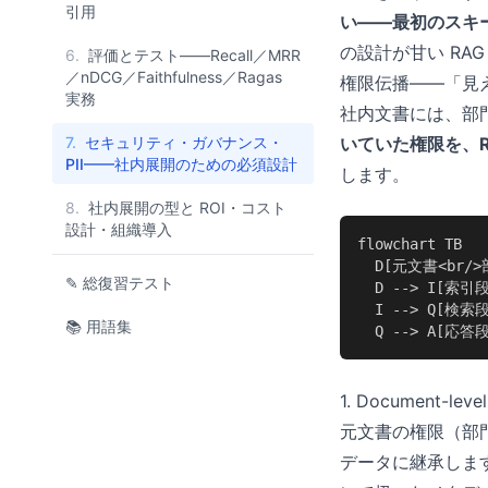
引用
い——最初のスキ
の設計が甘い RA
6.
評価とテスト——Recall／MRR
／nDCG／Faithfulness／Ragas
権限伝播——「見え
実務
社内文書には、部
7.
セキュリティ・ガバナンス・
いていた権限を、R
PII——社内展開のための必須設計
します。
8.
社内展開の型と ROI・コスト
設計・組織導入
flowchart TB

  D[元文書<br/
✎ 総復習テスト
  D --> I[索引段
  I --> Q[検
📚 用語集
  Q --> A[応
1. Document-
元文書の権限（部
データに継承しま