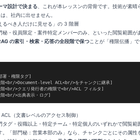
ーマ設計で決まる
、これが本レッスンの背骨です。技術が素晴
G は、社内に出せません。
るべき人だけに見せる」の 3 階層
門秘・役員限定・案件特定メンバーのみ、といった閲覧範囲が
AG の索引・検索・応答の全段階で保つ
ことが「権限伝播」で
>部署・権限タグ]

階<br/>Document-level ACL<br/>をチャンクに継承]

索段階<br/>クエリ発行者の権限で<br/>ACL フィルタ]

答段階<br/>出典表示・ログ]
level ACL（文書レベルのアクセス制御）
門タグ・役職以上・特定チーム・特定個人のいずれかで閲覧範
す。「部門秘：営業本部のみ」なら、チャンクごとにその属性