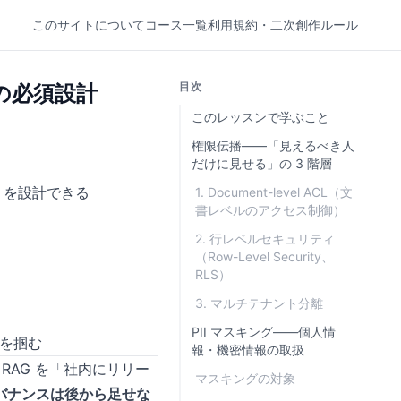
このサイトについて
コース一覧
利用規約・二次創作ルール
目次
の必須設計
このレッスンで学ぶこと
権限伝播——「見えるべき人
だけに見せる」の 3 階層
）を設計できる
1. Document-level ACL（文
書レベルのアクセス制御）
2. 行レベルセキュリティ
（Row-Level Security、
RLS）
3. マルチテナント分離
PII マスキング——個人情
けを掴む
報・機密情報の取扱
RAG を「社内にリリー
マスキングの対象
バナンスは後から足せな