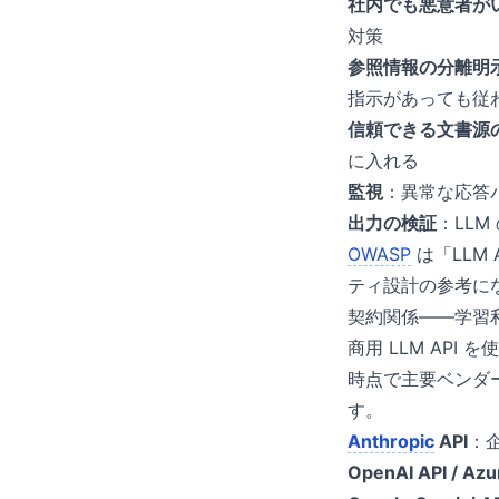
社内でも悪意者が
対策
参照情報の分離明
指示があっても従
信頼できる文書源の
に入れる
監視
：異常な応答
出力の検証
：LL
OWASP
は「LLM 
ティ設計の参考に
契約関係——学習
商用 LLM API
時点で主要ベンダ
す。
Anthropic
API
：
OpenAI API / Azu