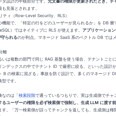
ータ設計の中核部分です。
元文書の権限が更新されたとき、チ
最も見落とされます。
ィ（Row-Level Security、RLS）
つ機能で、「特定の行をどのユーザーが見られるか」を DB 層
stgreSQL）ではネイティブに RLS が使えます。
アプリケーション
が守られる
のが利点。マネージド SaaS 系のベクトル DB で
分離
いは複数の部門で同じ RAG 基盤を使う場合、テナントごと
インデックスの中でテナント ID で厳密に絞る、といった設計
ト B の検索に混ざる」事故を防ぐ設計で、多くのマネージド DB 
典型です。
険なのは「
検索段階
で通っているつもりで、実は生成側でチャ
するユーザーの権限を必ず検索側で強制し、生成 LLM に渡す
ます。「万一検索側が誤ってチャンクを返しても、生成側は権