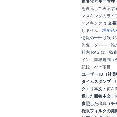
仮名化とキー管理
を復元して表示す
マスキングのライ
マスキングは
文書
しません。
埋め込
情報の一部は残り
監査ログ——「誰
社内 RAG は、
イン、業界規制（
記録すべき項目
ユーザー ID（社
タイムスタンプ
：
クエリ本文
：何を
返した回答本文
：
参照した出典（チャン
権限フィルタの発