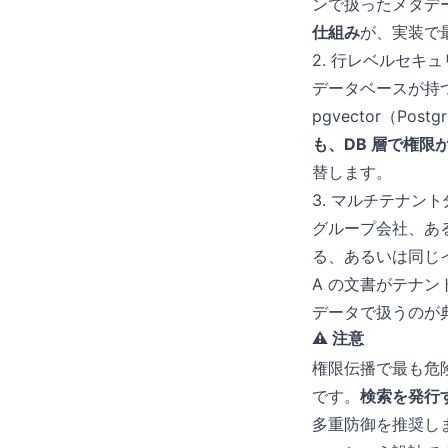
ンで扱ったメタデ
仕組み
が、実装で
2. 行レベルセキュリテ
データベースが持
pgvector（Po
も、DB 層で権限
替します。
3. マルチテナント
グループ会社、ある
る、あるいは同じ
A の文書がテナン
データで扱うのが
⚠️ 注意
権限伝播で最も危
です。
検索を発行
多重防御を推奨し