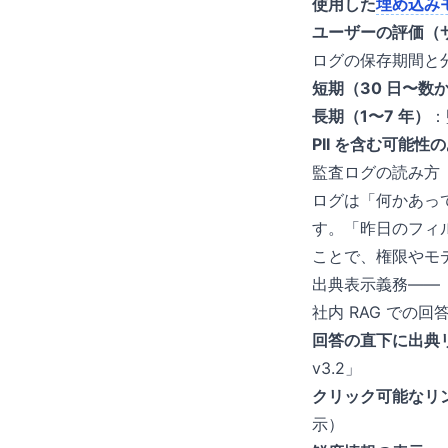
使用した
埋め込み
ユーザーの評価（
ログの保存期間と
短期（30 日〜数
長期（1〜7 年）
：
PII を含む可能
監査ログの読み方
ログは「何かあっ
す。「昨日のフィ
ことで、権限やモ
出典表示義務——
社内 RAG での
回答の直下に出典
v3.2」
クリック可能なリ
示）