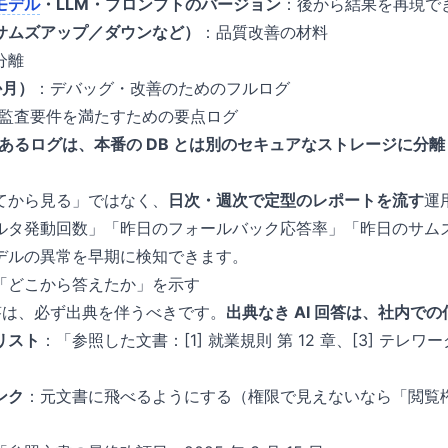
モデル
・LLM・プロンプトのバージョン
：後から結果を再現で
サムズアップ／ダウンなど）
：品質改善の材料
分離
か月）
：デバッグ・改善のためのフルログ
監査要件を満たすための要点ログ
性のあるログは、本番の DB とは別のセキュアなストレージに分離
てから見る」ではなく、
日次・週次で定型のレポートを流す
運
ルタ発動回数」「昨日のフォールバック応答率」「昨日のサム
デルの異常を早期に検知できます。
「どこから答えたか」を示す
回答は、必ず出典を伴うべきです。
出典なき AI 回答は、社内で
リスト
：「参照した文書：[1] 就業規則 第 12 章、[3] テレ
ンク
：元文書に飛べるようにする（権限で見えないなら「閲覧