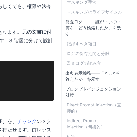
マスキング手法
らしくても、権限や法令
マスキングのライフサイクル
監査ログ——「誰が・いつ・
何を・どう検索したか」を残
あります。
元の文書に付
す
す。3 階層に分けて設計
記録すべき項目
ログの保存期間と分離
監査ログの読み方
出典表示義務——「どこから
答えたか」を示す
プロンプトインジェクション
対策
Direct Prompt Injection（直
接的）
囲）を、
チャンク
のメタ
Indirect Prompt
Injection（間接的）
を持たせます。前レッス
対策