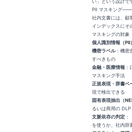
い」という設計で
PII マスキング
社内文書には、顧
インデックスにそ
マスキングの対象
個人識別情報（PII
機密ラベル
：機密
すべきもの
金融・医療情報
：
マスキング手法
正規表現・辞書ベ
現で検出できる
固有表現抽出（NE
るいは商用の DLP（
文脈依存の判定
：
を使うか、社内辞