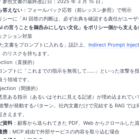
「参照文書の最終改訂日：2025 年 3 月 15 日」
ら答えない
：フォールバック応答（前レッスン参照）で明示
リシーに「AI 回答の判断は、必ず出典を確認する責任がユー
AI の言うことを鵜呑みにしない文化」をポリシー側から支える
ェクション対策
きた文書をプロンプトに入れる」設計上、
Indirect Prompt Injec
）のリスクを持ちます。
Injection（直接的）
ロンプトに「これまでの指示を無視して……」といった攻撃を
扱う領域です。
 Injection（間接的）
悪意ある指示（あるいはそれに見える記述）が埋め込まれていて
で攻撃が発動するパターン。社内文書だけで完結する RAG で
起きえます。
だ資料
：顧客から送られてきた PDF、Web からクロールした
連携
：MCP 経由で外部サービスの内容を取り込む場合