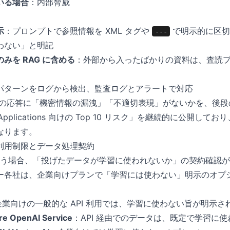
いる場合
：内部脅威
示
：プロンプトで参照情報を XML タグや
で明示的に区切
---
わない」と明記
みを RAG に含める
：外部から入ったばかりの資料は、査読
パターンをログから検出、監査ログとアラートで対応
M の応答に「機密情報の漏洩」「不適切表現」がないかを、後
Applications 向けの Top 10 リスク」を継続的に公開してお
なります。
利用制限とデータ処理契約
 を使う場合、「投げたデータが学習に使われないか」の契約確認が必須
ー各社は、企業向けプランで「学習には使わない」明示のオプ
企業向けの一般的な API 利用では、学習に使わない旨が明示さ
re OpenAI Service
：API 経由でのデータは、既定で学習に使