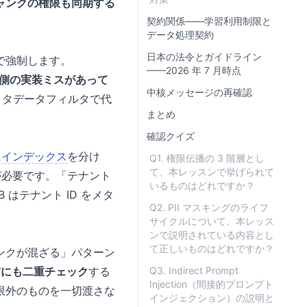
ャンクの権限も同期する
契約関係——学習利用制限と
データ処理契約
日本の法令とガイドライン
で強制します。
——2026 年 7 月時点
側の実装ミスがあって
中核メッセージの再確認
はメタデータフィルタで代
まとめ
確認クイズ
に
インデックス
を分け
Q1. 権限伝播の 3 階層とし
て、本レッスンで挙げられて
が必要です。「テナント
いるものはどれですか？
はテナント ID をメタ
Q2. PII マスキングのライフ
サイクルについて、本レッス
ンで説明されている内容とし
て正しいものはどれですか？
ンクが混ざる」パターン
前にも二重チェック
する
Q3. Indirect Prompt
Injection（間接的プロンプト
限外のものを一切渡さな
インジェクション）の説明と