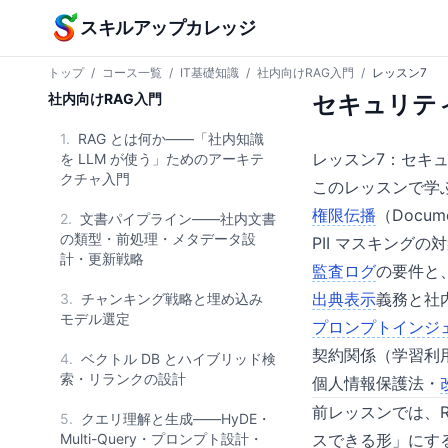
本文へスキップ
スキルアップカレッジ
トップ
/
コース一覧
/
IT基礎知識
/
社内向けRAG入門
/
レッスン7
社内向けRAG入門
セキュリテ
1.
RAG とは何か——「社内知識
レッスン7：セキュ
を LLM が使う」ためのアーキテ
クチャ入門
このレッスンで学
権限伝播
（Docume
2.
文書パイプライン——社内文書
の類型・前処理・メタデータ設
PII マスキング
計・更新戦略
監査ログ
の要件と
出典表示
義務と社
3.
チャンキング戦略と埋め込み
モデル選定
プロンプトインジ
契約関係（学習利
4.
ベクトル DB とハイブリッド検
索・リランクの設計
個人情報保護法・
前レッスンでは、R
5.
クエリ理解と生成——HyDE・
Multi-Query・プロンプト設計・
スできる形」にす