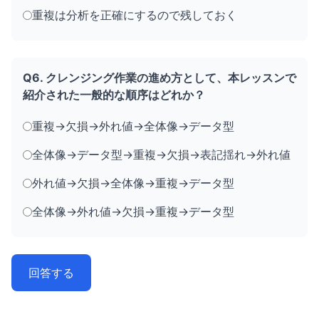
重複は分析を正確にするので残しておく
Q6. クレンジング作業の進め方として、本レッスンで
紹介された一般的な順序はどれか？
重複→欠損→外れ値→全体像→データ型
全体像→データ型→重複→欠損→表記揺れ→外れ値
外れ値→欠損→全体像→重複→データ型
全体像→外れ値→欠損→重複→データ型
回答する