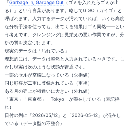
「
Garbage In, Garbage Out
（ゴミを入れたらゴミが出
る）」という言葉があります。略してGIGO（ガイゴ）と
呼ばれます。入力するデータが汚れていれば、いくら高度
な分析手法を使っても、出てくる結果はゴミ同然——とい
う考えです。クレンジングは見栄えの悪い作業ですが、分
析の質を決定づけます。
現実のデータは「汚れている」
理想的には、データは整然と入力されているべきです。し
かし現実は次のような状態が普通です。
一部のセルが空欄になっている（欠損値）
同じ顧客が二重に登録されている（重複）
ある月の売上が桁違いに大きい（外れ値）
「東京」「東京都」「Tokyo」が混在している（表記揺
れ）
日付の列に「2026/05/12」と「2026-05-12」が混在し
ている（データ型の不整合）