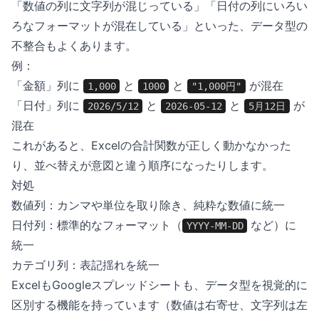
「数値の列に文字列が混じっている」「日付の列にいろい
ろなフォーマットが混在している」といった、データ型の
不整合もよくあります。
例：
「金額」列に
と
と
が混在
1,000
1000
"1,000円"
「日付」列に
と
と
が
2026/5/12
2026-05-12
5月12日
混在
これがあると、Excelの合計関数が正しく動かなかった
り、並べ替えが意図と違う順序になったりします。
対処
数値列：カンマや単位を取り除き、純粋な数値に統一
日付列：標準的なフォーマット（
など）に
YYYY-MM-DD
統一
カテゴリ列：表記揺れを統一
ExcelもGoogleスプレッドシートも、データ型を視覚的に
区別する機能を持っています（数値は右寄せ、文字列は左