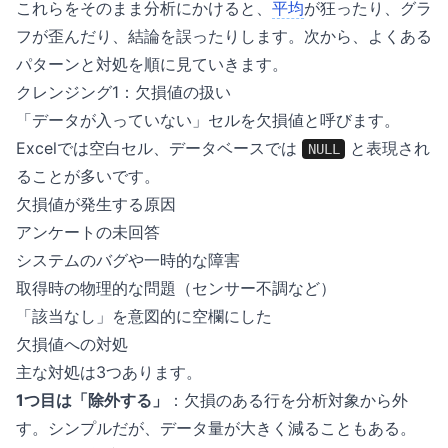
これらをそのまま分析にかけると、
平均
が狂ったり、グラ
フが歪んだり、結論を誤ったりします。次から、よくある
パターンと対処を順に見ていきます。
クレンジング1：欠損値の扱い
「データが入っていない」セルを欠損値と呼びます。
Excelでは空白セル、データベースでは
と表現され
NULL
ることが多いです。
欠損値が発生する原因
アンケートの未回答
システムのバグや一時的な障害
取得時の物理的な問題（センサー不調など）
「該当なし」を意図的に空欄にした
欠損値への対処
主な対処は3つあります。
1つ目は「除外する」
：欠損のある行を分析対象から外
す。シンプルだが、データ量が大きく減ることもある。