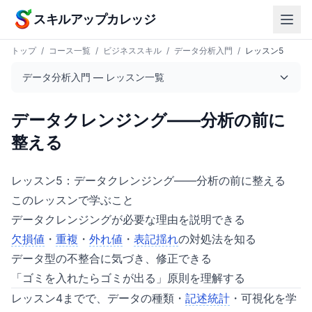
本文へスキップ
スキルアップカレッジ
トップ
/
コース一覧
/
ビジネススキル
/
データ分析入門
/
レッスン5
データ分析入門 — レッスン一覧
データクレンジング——分析の前に
整える
レッスン5：データクレンジング——分析の前に整える
このレッスンで学ぶこと
データクレンジングが必要な理由を説明できる
欠損値
・
重複
・
外れ値
・
表記揺れ
の対処法を知る
データ型の不整合に気づき、修正できる
「ゴミを入れたらゴミが出る」原則を理解する
レッスン4までで、データの種類・
記述統計
・可視化を学