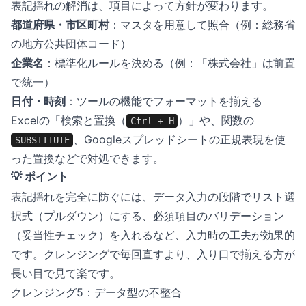
表記揺れの解消は、項目によって方針が変わります。
都道府県・市区町村
：マスタを用意して照合（例：総務省
の地方公共団体コード）
企業名
：標準化ルールを決める（例：「株式会社」は前置
で統一）
日付・時刻
：ツールの機能でフォーマットを揃える
Excelの「検索と置換（
）」や、関数の
Ctrl + H
、Googleスプレッドシートの正規表現を使
SUBSTITUTE
った置換などで対処できます。
💡 ポイント
表記揺れを完全に防ぐには、データ入力の段階でリスト選
択式（プルダウン）にする、必須項目のバリデーション
（妥当性チェック）を入れるなど、入力時の工夫が効果的
です。クレンジングで毎回直すより、入り口で揃える方が
長い目で見て楽です。
クレンジング5：データ型の不整合