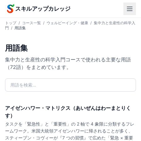
本文へスキップ
スキルアップカレッジ
トップ
/
コース一覧
/
ウェルビーイング・健康
/
集中力と生産性の科学入
門
/
用語集
用語集
集中力と生産性の科学入門コースで使われる主要な用語
（72語）をまとめています。
アイゼンハワー・マトリクス（あいぜんはわーまとりく
す）
タスクを「緊急性」と「重要性」の 2 軸で 4 象限に分類するフレ
ームワーク。米国大統領アイゼンハワーに帰されることが多く、
スティーブン・コヴィーが『7 つの習慣』で広めた「緊急 × 重要