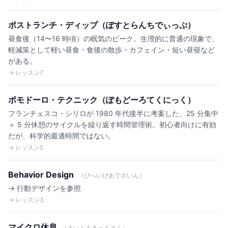
ポストランチ・ディップ（ぽすとらんちでぃっぷ）
昼食後（14〜16 時頃）の眠気のピーク。生理的に普通の現象で、
軽減策として軽い昼食・食後の散歩・カフェイン・短い昼寝など
がある。
→ レッスン7
ポモドーロ・テクニック（ぽもどーろてくにっく）
フランチェスコ・シリロが 1980 年代後半に考案した、25 分集中
＋ 5 分休憩のサイクルを繰り返す時間管理術。初心者向けに有効
だが、科学的最適時間ではない。
→ レッスン5
Behavior Design
（びへいびあでざいん）
→ 行動デザインを参照
→ レッスン3
マイクロ休息
（まいくろきゅうそく）