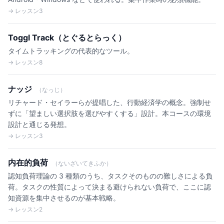
→ レッスン3
Toggl Track（とぐるとらっく）
タイムトラッキングの代表的なツール。
→ レッスン8
ナッジ
（なっじ）
リチャード・セイラーらが提唱した、行動経済学の概念。強制せ
ずに「望ましい選択肢を選びやすくする」設計。本コースの環境
設計と通じる発想。
→ レッスン3
内在的負荷
（ないざいてきふか）
認知負荷理論の 3 種類のうち、タスクそのものの難しさによる負
荷。タスクの性質によって決まる避けられない負荷で、ここに認
知資源を集中させるのが基本戦略。
→ レッスン2