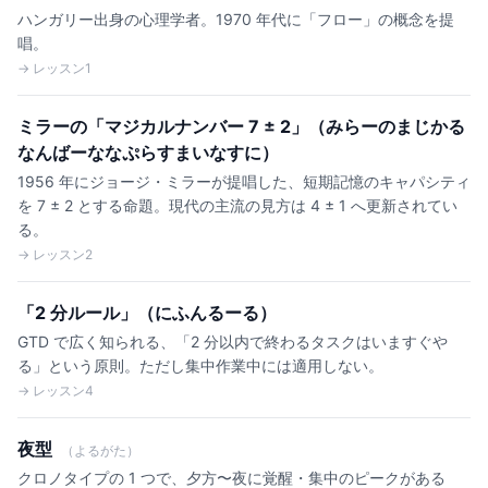
ハンガリー出身の心理学者。1970 年代に「フロー」の概念を提
唱。
→ レッスン1
ミラーの「マジカルナンバー 7 ± 2」（みらーのまじかる
なんばーななぷらすまいなすに）
1956 年にジョージ・ミラーが提唱した、短期記憶のキャパシティ
を 7 ± 2 とする命題。現代の主流の見方は 4 ± 1 へ更新されてい
る。
→ レッスン2
「2 分ルール」（にふんるーる）
GTD で広く知られる、「2 分以内で終わるタスクはいますぐや
る」という原則。ただし集中作業中には適用しない。
→ レッスン4
夜型
（よるがた）
クロノタイプの 1 つで、夕方〜夜に覚醒・集中のピークがある