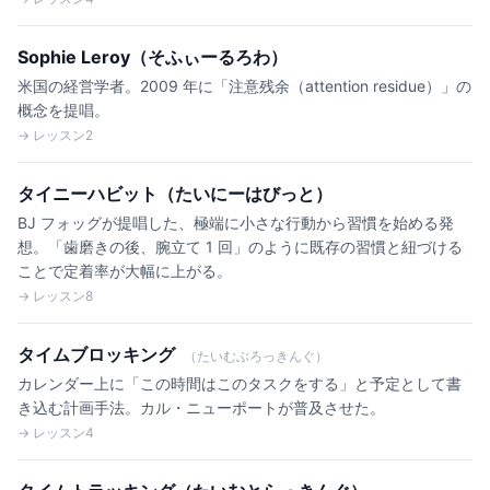
Sophie Leroy（そふぃーるろわ）
米国の経営学者。2009 年に「注意残余（attention residue）」の
概念を提唱。
→ レッスン2
タイニーハビット（たいにーはびっと）
BJ フォッグが提唱した、極端に小さな行動から習慣を始める発
想。「歯磨きの後、腕立て 1 回」のように既存の習慣と紐づける
ことで定着率が大幅に上がる。
→ レッスン8
タイムブロッキング
（たいむぶろっきんぐ）
カレンダー上に「この時間はこのタスクをする」と予定として書
き込む計画手法。カル・ニューポートが普及させた。
→ レッスン4