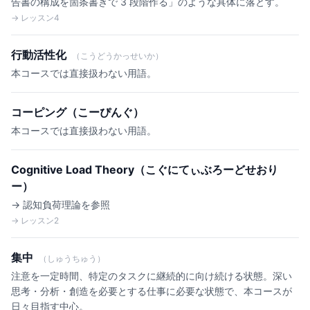
告書の構成を箇条書きで 3 段階作る」のような具体に落とす。
→ レッスン4
行動活性化
（こうどうかっせいか）
本コースでは直接扱わない用語。
コーピング（こーぴんぐ）
本コースでは直接扱わない用語。
Cognitive Load Theory（こぐにてぃぶろーどせおり
ー）
→ 認知負荷理論を参照
→ レッスン2
集中
（しゅうちゅう）
注意を一定時間、特定のタスクに継続的に向け続ける状態。深い
思考・分析・創造を必要とする仕事に必要な状態で、本コースが
日々目指す中心。