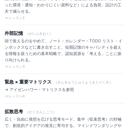
った環境・通知・わかりにくい資料など）による負荷。設計の工
夫で減らせる。
→ レッスン2
外部記憶
（がいぶきおく）
頭で覚えるのをやめて、ノート・カレンダー・TODO リスト・イ
ンボックスなどに書き出すこと。短期記憶のキャパシティを超え
る情報を扱うための基本戦略で、認知資源を「考える」ことに振
り向けられる。
→ レッスン3
緊急 × 重要マトリクス
（きんきゅうじゅうようまとりくす）
→ アイゼンハワー・マトリクスを参照
→ レッスン4
拡散思考
（かくさんしこう）
広く・自由に発想を広げる思考モード。集中（収束思考）の対極
で、創造的アイデアの発見に寄与する。マインドワンダリングや