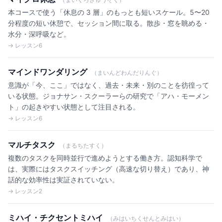
本コースで使う「休息の 3 層」のもっとも短いスケール。5〜20
分程度の短い休憩で、セッション間に取る。散歩・窓を眺める・
水分・深呼吸など。
→ レッスン6
マインドワンダリング
（まいんどわんだりんぐ）
意識が「今、ここ」ではなく、過去・未来・別のことを彷徨って
いる状態。ジョナサン・スクーラーらの研究で「アハ・モーメン
ト」の起きやすい状態として注目される。
→ レッスン6
マルチタスク
（まるちたすく）
複数のタスクを同時並行で進めようとする働き方。認知科学で
は、実際にはタスクスイッチング（高速な切り替え）であり、神
話的な効率性は実証されていない。
→ レッスン2
ミハイ・チクセントミハイ
（みはいちくせんとみはい）