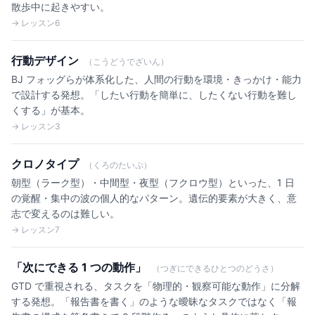
散歩中に起きやすい。
→ レッスン6
行動デザイン
（こうどうでざいん）
BJ フォッグらが体系化した、人間の行動を環境・きっかけ・能力
で設計する発想。「したい行動を簡単に、したくない行動を難し
くする」が基本。
→ レッスン3
クロノタイプ
（くろのたいぷ）
朝型（ラーク型）・中間型・夜型（フクロウ型）といった、1 日
の覚醒・集中の波の個人的なパターン。遺伝的要素が大きく、意
志で変えるのは難しい。
→ レッスン7
「次にできる 1 つの動作」
（つぎにできるひとつのどうさ）
GTD で重視される、タスクを「物理的・観察可能な動作」に分解
する発想。「報告書を書く」のような曖昧なタスクではなく「報