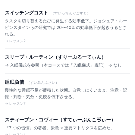
スイッチングコスト
（すいっちんぐこすと）
タスクを切り替えるたびに発生する効率低下。ジョシュア・ルー
ビンスタインらの研究では 20〜40% の効率低下が起きうるとさ
れる。
→ レッスン2
スリープ・ルーティン（すりーぷるーてぃん）
→ 入眠儀式を参照（本コースでは「入眠儀式」表記） → なし
睡眠負債
（すいみんふさい）
慢性的な睡眠不足が蓄積した状態。自覚しにくいまま、注意・記
憶・判断・気分・免疫を低下させる。
→ レッスン7
スティーブン・コヴィー（すてぃーぶんこゔぃー）
『7 つの習慣』の著者。緊急 × 重要マトリクスを広めた。
→ レッスン4