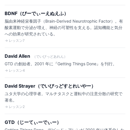
BDNF（びーでぃーえぬえふ）
脳由来神経栄養因子（Brain-Derived Neurotrophic Factor）。有
酸素運動で分泌が増え、神経の可塑性を支える。認知機能と気分
への効果が研究されている。
→ レッスン7
David Allen
（でいびっどあれん）
GTD の創始者。2001 年に『Getting Things Done』を刊行。
→ レッスン4
David Strayer（でいびっどすとれいやー）
ユタ大学の心理学者。マルチタスクと運転中の注意分散の研究で
著名。
→ レッスン2
GTD（じーてぃーでぃー）
Getting Things Done。デビッド・アレンが 2001 年に体系化した