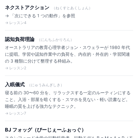
ネクストアクション
（ねくすとあくしょん）
→ 「次にできる 1 つの動作」を参照
→ レッスン4
認知負荷理論
（にんちふかりろん）
オーストラリアの教育心理学者ジョン・スウェラーが 1980 年代
に提唱。学習や認知作業中の負荷を、内在的・外在的・学習関連
の 3 種類に分けて整理する枠組み。
→ レッスン2
入眠儀式
（にゅうみんぎしき）
寝る前の 30〜60 分を、リラックスする一定のルーティンにする
こと。入浴・部屋を暗くする・スマホを見ない・軽い読書など。
睡眠の質を上げる強力なテクニック。
→ レッスン7
BJ フォッグ（びーじぇーふぉっぐ）
スタンフォード大学の行動科学者。行動モデル B = M × A × P（モ