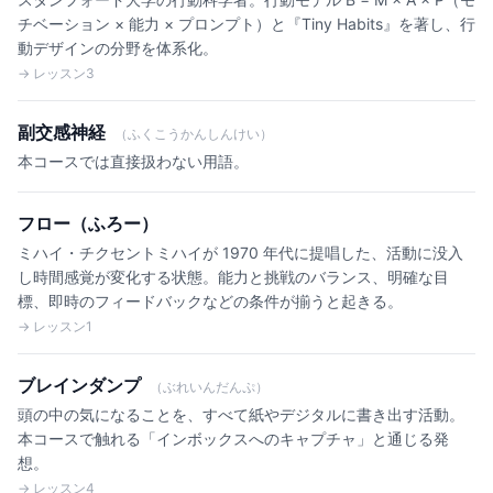
チベーション × 能力 × プロンプト）と『Tiny Habits』を著し、行
動デザインの分野を体系化。
→ レッスン3
副交感神経
（ふくこうかんしんけい）
本コースでは直接扱わない用語。
フロー（ふろー）
ミハイ・チクセントミハイが 1970 年代に提唱した、活動に没入
し時間感覚が変化する状態。能力と挑戦のバランス、明確な目
標、即時のフィードバックなどの条件が揃うと起きる。
→ レッスン1
ブレインダンプ
（ぶれいんだんぷ）
頭の中の気になることを、すべて紙やデジタルに書き出す活動。
本コースで触れる「インボックスへのキャプチャ」と通じる発
想。
→ レッスン4