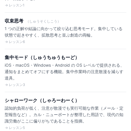
→ レッスン1
収束思考
（しゅうそくしこう）
1 つの正解や結論に向かって絞り込む思考モード。集中している
状態で起きやすく、拡散思考と並ぶ創造の両輪。
→ レッスン6
集中モード（しゅうちゅうもーど）
iOS・macOS・Windows・Android の OS レベルで提供される、
通知をまとめてオフにする機能。集中作業時の注意散漫を減らす
道具。
→ レッスン3
シャローワーク（しゃろーわーく）
認知的負荷が低く、注意が散漫でも実行可能な作業（メール・定
型報告など）。カル・ニューポートが整理した用語で、現代の知
識労働がここに偏りがちであることを指摘。
→ レッスン5