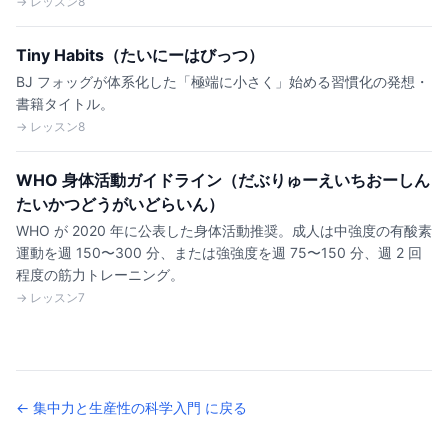
→ レッスン8
Tiny Habits（たいにーはびっつ）
BJ フォッグが体系化した「極端に小さく」始める習慣化の発想・
書籍タイトル。
→ レッスン8
WHO 身体活動ガイドライン（だぶりゅーえいちおーしん
たいかつどうがいどらいん）
WHO が 2020 年に公表した身体活動推奨。成人は中強度の有酸素
運動を週 150〜300 分、または強強度を週 75〜150 分、週 2 回
程度の筋力トレーニング。
→ レッスン7
← 集中力と生産性の科学入門 に戻る