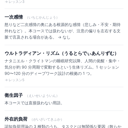
→ レッスン3
一次感情
（いちじかんじょう）
怒りなど二次感情の奥にある根源的な感情（悲しみ・不安・期待
外れなど）。本コースでは扱わないが、注意の偏りを左右する文
脈で言及される場合がある。 → なし
ウルトラディアン・リズム（うるとらでぃあんりずむ）
ナタニエル・クライトマンの睡眠研究以降、人間の覚醒・集中・
気分が約 90 分周期で変動するという生体リズム。1 セッション
90〜120 分のディープワーク設計の根拠の 1 つ。
→ レッスン5
衛生因子
（えいせいよういん）
本コースでは直接扱わない用語。
外在的負荷
（がいざいてきふか）
認知負荷理論の 3 種類のうち、タスクとは無関係な要因（散らか