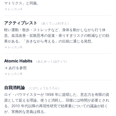
マトリクス」と同義。
→ レッスン4
アクティブレスト
（あくてぃぶれすと）
軽い運動・散歩・ストレッチなど、身体を動かしながら行う休
息。血流改善・拡散思考の促進・座りすぎリスクの軽減などの効
果がある。「歩きながら考える」の伝統に通じる発想。
→ レッスン6
Atomic Habits
（あとみっくはびっつ）
→ あ行を参照
→ レッスン8
自我消耗論
（じがしょうもうろん）
ロイ・バウマイスターが 1998 年に提唱した、意志力を有限の資
源として捉える理論。使うと消耗し、回復には時間が必要とされ
る。2010 年代以降の再現性研究で効果量についての議論が続く
が、実務的な意義は残る。