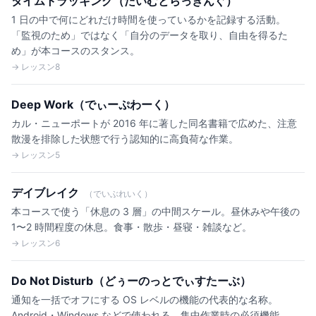
タイムトラッキング（たいむとらっきんぐ）
1 日の中で何にどれだけ時間を使っているかを記録する活動。
「監視のため」ではなく「自分のデータを取り、自由を得るた
め」が本コースのスタンス。
→ レッスン8
Deep Work（でぃーぷわーく）
カル・ニューポートが 2016 年に著した同名書籍で広めた、注意
散漫を排除した状態で行う認知的に高負荷な作業。
→ レッスン5
デイブレイク
（でいぶれいく）
本コースで使う「休息の 3 層」の中間スケール。昼休みや午後の
1〜2 時間程度の休息。食事・散歩・昼寝・雑談など。
→ レッスン6
Do Not Disturb（どぅーのっとでぃすたーぶ）
通知を一括でオフにする OS レベルの機能の代表的な名称。
Android・Windows などで使われる。集中作業時の必須機能。